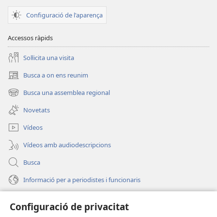
Configuració de l'aparença
Accessos ràpids
Soŀlicita una visita
Busca a on ens reunim
(obri
en
Busca una assemblea regional
(obri
una
en
finestra
Novetats
una
nova)
finestra
Vídeos
nova)
Vídeos amb audiodescripcions
Busca
Informació per a periodistes i funcionaris
Ajuda
Configuració de privacitat