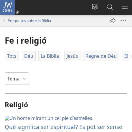
JW.ORG
Iniciar
sessió
Canviar
Busca
ME
(obri
l'idioma
a
Preguntes sobre la Bíblia
en
JW.ORG
una
Fe i religió
finestra
nova)
Tots
Déu
La Bíblia
Jesús
Regne de Déu
El 
Religió
Què significa ser espiritual? Es pot ser sense