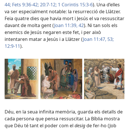
44;
Fets 9:36-42;
20:7-12;
1 Corintis 15:3-6
). Una d’elles
va ser especialment notable: la resurrecció de Llàtzer.
Feia quatre dies que havia mort i Jesús el va ressuscitar
davant de molta gent (
Joan 11:39,
42
). Ni tan sols els
enemics de Jesús negaren este fet, i per això
intentaren matar a Jesús i a Llàtzer (
Joan 11:47,
53;
12:9-11
).
Déu, en la seua infinita memòria, guarda els detalls de
cada persona que pensa ressuscitar. La Bíblia mostra
que Déu té tant el poder com el
desig
de fer-ho (
Job