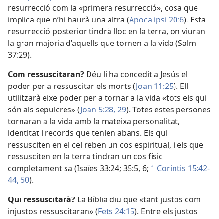
resurrecció com la «primera resurrecció», cosa que
implica que n’hi haurà una altra (
Apocalipsi 20:6
). Esta
resurrecció posterior tindrà lloc en la terra, on viuran
la gran majoria d’aquells que tornen a la vida (
Salm
37:29
).
Com ressuscitaran?
Déu li ha concedit a Jesús el
poder per a ressuscitar els morts (
Joan 11:25
). Ell
utilitzarà eixe poder per a tornar a la vida «tots els qui
són als sepulcres» (
Joan 5:28, 29
). Totes estes persones
tornaran a la vida amb la mateixa personalitat,
identitat i records que tenien abans. Els qui
ressusciten en el cel reben un cos espiritual, i els que
ressusciten en la terra tindran un cos físic
completament sa (
Isaïes 33:24;
35:5, 6;
1 Corintis 15:42-
44,
50
).
Qui ressuscitarà?
La Bíblia diu que «tant justos com
injustos ressuscitaran» (
Fets 24:15
). Entre els justos