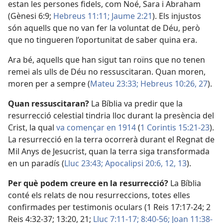
estan les persones fidels, com Noé, Sara i Abraham
(
Gènesi 6:9;
Hebreus 11:11;
Jaume 2:21
). Els injustos
són aquells que no van fer la voluntat de Déu, però
que no tingueren l’oportunitat de saber quina era.
Ara bé, aquells que han sigut tan roïns que no tenen
remei als ulls de Déu no ressuscitaran. Quan moren,
moren per a sempre (
Mateu 23:33;
Hebreus 10:26, 27
).
Quan ressuscitaran?
La Bíblia va predir que la
resurrecció celestial tindria lloc durant la presència del
Crist, la qual
va començar en 1914
(
1 Corintis 15:21-23
).
La resurrecció en la terra ocorrerà durant el Regnat de
Mil Anys de Jesucrist, quan la terra siga transformada
en un paradís (
Lluc 23:43;
Apocalipsi 20:6,
12, 13
).
Per què podem creure en la resurrecció?
La Bíblia
conté els relats de nou resurreccions, totes elles
confirmades per testimonis oculars (
1 Reis 17:17-24;
2
Reis 4:32-37;
13:20, 21;
Lluc 7:11-17;
8:40-56;
Joan 11:38-