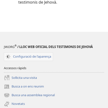
testimonis de Jehovà.
®
JW.ORG
/ LLOC WEB OFICIAL DELS TESTIMONIS DE JEHOVÀ
Configuració de l'aparença
Accessos ràpids
Soŀlicita una visita
Busca a on ens reunim
(obri
en
Busca una assemblea regional
(obri
una
en
finestra
Novetats
una
nova)