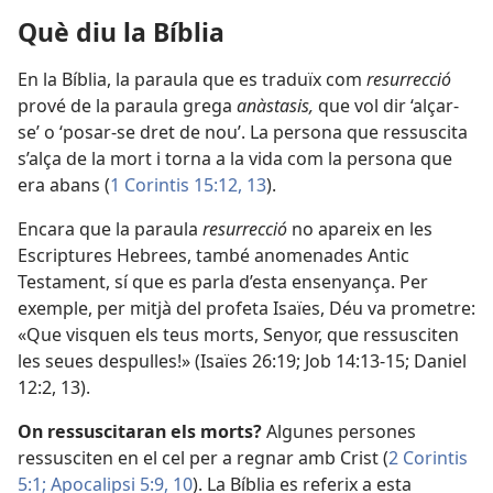
Què diu la Bíblia
En la Bíblia, la paraula que es traduïx com
resurrecció
prové de la paraula grega
anàstasis,
que vol dir ‘alçar-
se’ o ‘posar-se dret de nou’. La persona que ressuscita
s’alça de la mort i torna a la vida com la persona que
era abans (
1 Corintis 15:12, 13
).
Encara que la paraula
resurrecció
no apareix en les
Escriptures Hebrees, també anomenades Antic
Testament, sí que es parla d’esta ensenyança. Per
exemple, per mitjà del profeta Isaïes, Déu va prometre:
«Que visquen els teus morts, Senyor, que ressusciten
les seues despulles!» (
Isaïes 26:19;
Job 14:13-15;
Daniel
12:2,
13
).
On ressuscitaran els morts?
Algunes persones
ressusciten en el cel per a regnar amb Crist (
2 Corintis
5:1;
Apocalipsi 5:9, 10
). La Bíblia es referix a esta