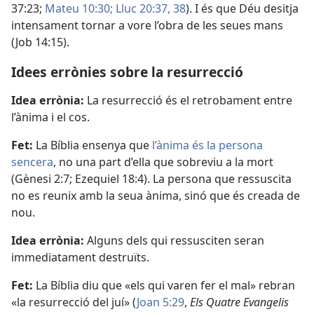
37:23;
Mateu 10:30;
Lluc 20:37, 38
). I és que Déu desitja
intensament tornar a vore l’obra de les seues mans
(
Job 14:15
).
Idees errònies sobre la resurrecció
Idea errònia:
La resurrecció és el retrobament entre
l’ànima i el cos.
Fet:
La Bíblia ensenya que
l’ànima és la persona
sencera
, no una part d’ella que sobreviu a la mort
(
Gènesi 2:7;
Ezequiel 18:4
). La persona que ressuscita
no es reunix amb la seua ànima, sinó que és creada de
nou.
Idea errònia:
Alguns dels qui ressusciten seran
immediatament destruïts.
Fet:
La Bíblia diu que «els qui varen fer el mal» rebran
«la resurrecció del juí» (
Joan 5:29
,
Els Quatre Evangelis