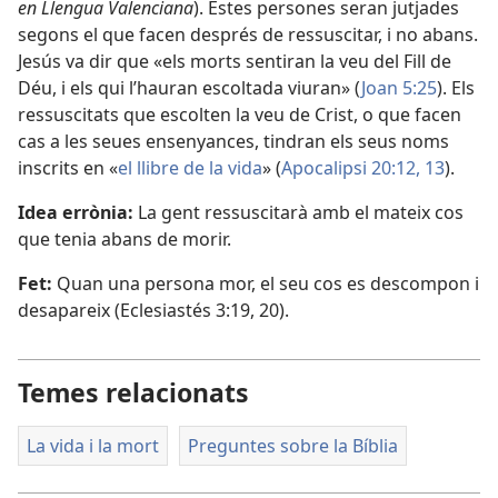
en Llengua Valenciana
). Estes persones seran jutjades
segons el que facen després de ressuscitar, i no abans.
Jesús va dir que «els morts sentiran la veu del Fill de
Déu, i els qui l’hauran escoltada viuran» (
Joan 5:25
). Els
ressuscitats que escolten la veu de Crist, o que facen
cas a les seues ensenyances, tindran els seus noms
inscrits en «
el llibre de la vida
» (
Apocalipsi 20:12, 13
).
Idea errònia:
La gent ressuscitarà amb el mateix cos
que tenia abans de morir.
Fet:
Quan una persona mor, el seu cos es descompon i
desapareix (
Eclesiastés 3:19, 20
).
Temes relacionats
La vida i la mort
Preguntes sobre la Bíblia