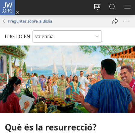
JW.ORG
Iniciar
sessió
Canviar
Busca
ME
(obri
l'idioma
a
Preguntes sobre la Bíblia
en
JW.ORG
una
LLIG-LO EN
finestra
nova)
Què és la resurrecció?