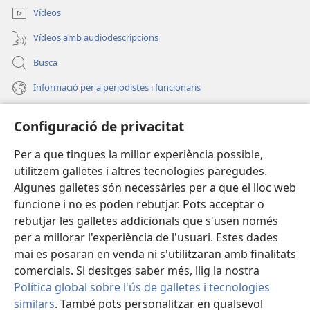
finestra
Vídeos
nova)
Vídeos amb audiodescripcions
Busca
Informació per a periodistes i funcionaris
Ajuda
Configuració de privacitat
Donacions
Per a que tingues la millor experiència possible,
(obri
en
utilitzem galletes i altres tecnologies paregudes.
una
BIBLIOTECA EN LÍNIA Watchtower™
Algunes galletes són necessàries per a que el lloc web
(obri
finestra
funcione i no es poden rebutjar. Pots acceptar o
en
nova)
®
JW Hub
una
rebutjar les galletes addicionals que s'usen només
(obri
finestra
per a millorar l'experiència de l'usuari. Estes dades
en
nova)
®
JW Library
una
mai es posaran en venda ni s'utilitzaran amb finalitats
finestra
comercials. Si desitges saber més, llig la nostra
nova)
Política global sobre l'ús de galletes i tecnologies
similars
. També pots personalitzar en qualsevol