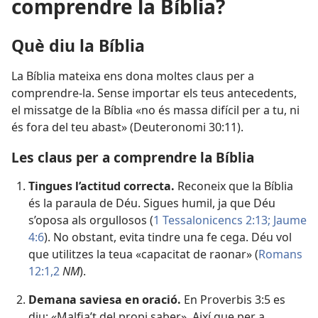
comprendre la Bíblia?
Què diu la Bíblia
La Bíblia mateixa ens dona moltes claus per a
comprendre-la. Sense importar els teus antecedents,
el missatge de la Bíblia «no és massa difícil per a tu, ni
és fora del teu abast» (
Deuteronomi 30:11
).
Les claus per a comprendre la Bíblia
Tingues l’actitud correcta.
Reconeix que la Bíblia
és la paraula de Déu. Sigues humil, ja que Déu
s’oposa als orgullosos (
1 Tessalonicencs 2:13;
Jaume
4:6
). No obstant, evita tindre una fe cega. Déu vol
que utilitzes la teua «capacitat de raonar» (
Romans
12:1,2
NM
).
Demana saviesa en oració.
En
Proverbis 3:5
es
diu: «Malfia’t del propi saber». Així que per a