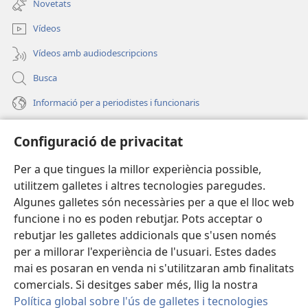
Novetats
una
nova)
finestra
Vídeos
nova)
Vídeos amb audiodescripcions
Busca
Informació per a periodistes i funcionaris
Ajuda
Configuració de privacitat
Donacions
Per a que tingues la millor experiència possible,
(obri
en
utilitzem galletes i altres tecnologies paregudes.
una
BIBLIOTECA EN LÍNIA Watchtower™
Algunes galletes són necessàries per a que el lloc web
(obri
finestra
funcione i no es poden rebutjar. Pots acceptar o
en
nova)
®
JW Hub
una
rebutjar les galletes addicionals que s'usen només
(obri
finestra
per a millorar l'experiència de l'usuari. Estes dades
en
nova)
®
JW Library
una
mai es posaran en venda ni s'utilitzaran amb finalitats
finestra
comercials. Si desitges saber més, llig la nostra
nova)
Política global sobre l'ús de galletes i tecnologies