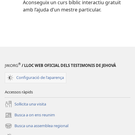
Aconseguix un curs bíblic interactiu gratuït
amb l’ajuda d’un mestre particular.
®
JW.ORG
/ LLOC WEB OFICIAL DELS TESTIMONIS DE JEHOVÀ
Configuració de l'aparença
Accessos ràpids
Soŀlicita una visita
Busca a on ens reunim
(obri
en
Busca una assemblea regional
(obri
una
en
finestra