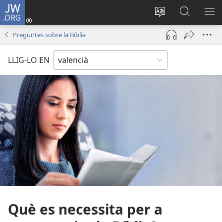
JW.ORG
Iniciar
sessió
Canviar
Busca
ME
(obri
l'idioma
a
Preguntes sobre la Bíblia
en
JW.ORG
una
LLIG-LO EN
finestra
nova)
Què es necessita per a