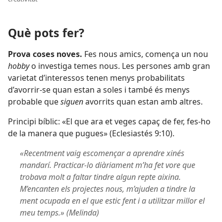
Què pots fer?
Prova coses noves.
Fes nous amics, comença un nou
hobby
o investiga temes nous. Les persones amb gran
varietat d’interessos tenen menys probabilitats
d’avorrir-se quan estan a soles i també és menys
probable que
siguen
avorrits quan estan amb altres.
Principi bíblic: «El que ara et veges capaç de fer, fes-ho
de la manera que pugues» (
Eclesiastés 9:10
).
«Recentment vaig escomençar a aprendre xinés
mandarí. Practicar-lo diàriament m’ha fet vore que
trobava molt a faltar tindre algun repte aixina.
M’encanten els projectes nous, m’ajuden a tindre la
ment ocupada en el que estic fent i a utilitzar millor el
meu temps.» (Melinda)