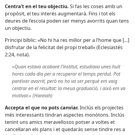
Centra’t en el teu objectiu.
Si fas les coses amb un
propòsit, el teu interés augmentarà. Fins i tot els
deures de l’escola poden ser menys avorrits quan tens
un objectiu.
Principi bíblic: «No hi ha res millor per a l’home que [...]
disfrutar de la felicitat del propi treball» (
Eclesiastés
2:24
, nota).
«Quan estava acabant l’institut, estudiava unes huit
hores cada dia per a recuperar el temps perdut. Pot
paréixer avorrit, però no ho va ser perquè em vaig
centrar en el resultat: la meua graduació, i això em va
motivar.» (Hannah)
Accepta el que no pots canviar.
Inclús els projectes
més interessants tindran aspectes monòtons. Inclús
tenint uns amics meravellosos potser a voltes et
cancel·laran els plans i et quedaràs sense tindre res a