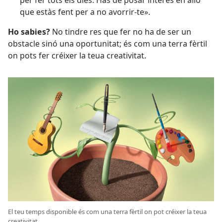
per fer tots els dies. Has de posar interés en allò
que estàs fent per a no avorrir-te».
Ho sabies?
No tindre res que fer no ha de ser un
obstacle sinó una oportunitat; és com una terra fèrtil
on pots fer créixer la teua creativitat.
El teu temps disponible és com una terra fèrtil on pot créixer la teua
creativitat