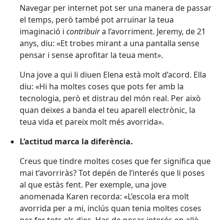
Navegar per internet pot ser una manera de passar
el temps, però també pot arruïnar la teua
imaginació i
contribuir
a l’avorriment. Jeremy, de 21
anys, diu: «Et trobes mirant a una pantalla sense
pensar i sense aprofitar la teua ment».
Una jove a qui li diuen Elena està molt d’acord. Ella
diu: «Hi ha moltes coses que pots fer amb la
tecnologia, però et distrau del món real. Per això
quan deixes a banda el teu aparell electrònic, la
teua vida et pareix molt més avorrida».
L’actitud marca la diferència.
Creus que tindre moltes coses que fer significa que
mai t’avorriràs? Tot depén de l’interés que li poses
al que estàs fent. Per exemple, una jove
anomenada Karen recorda: «L’escola era molt
avorrida per a mi, inclús quan tenia moltes coses