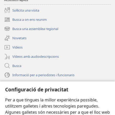
Soŀlicita una visita
Busca a on ens reunim
(obri
en
Busca una assemblea regional
(obri
una
en
finestra
Novetats
una
nova)
finestra
Vídeos
nova)
Vídeos amb audiodescripcions
Busca
Informació per a periodistes i funcionaris
Ajuda
Configuració de privacitat
Donacions
(obri
Per a que tingues la millor experiència possible,
en
utilitzem galletes i altres tecnologies paregudes.
una
BIBLIOTECA EN LÍNIA Watchtower™
Algunes galletes són necessàries per a que el lloc web
(obri
finestra