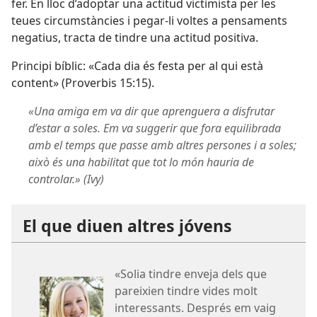
fer. En lloc d’adoptar una actitud victimista per les
teues circumstàncies i pegar-li voltes a pensaments
negatius, tracta de tindre una actitud positiva.
Principi bíblic: «Cada dia és festa per al qui està
content» (
Proverbis 15:15
).
«Una amiga em va dir que aprenguera a disfrutar
d’estar a soles. Em va suggerir que fora equilibrada
amb el temps que passe amb altres persones i a soles;
això és una habilitat que tot lo món hauria de
controlar.» (Ivy)
El que diuen altres jóvens
«Solia tindre enveja dels que
pareixien tindre vides molt
interessants. Després em vaig