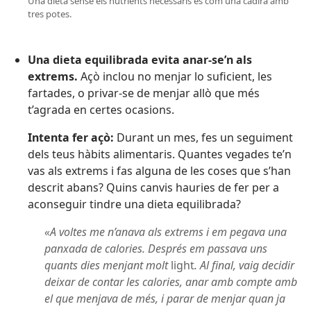
Una dieta sense els nutrients necessaris és com una cadira amb
tres potes.
Una dieta equilibrada evita anar-se’n als
extrems.
Açò inclou no menjar lo suficient, les
fartades, o privar-se de menjar allò que més
t’agrada en certes ocasions.
Intenta fer açò:
Durant un mes, fes un seguiment
dels teus hàbits alimentaris. Quantes vegades te’n
vas als extrems i fas alguna de les coses que s’han
descrit abans? Quins canvis hauries de fer per a
aconseguir tindre una dieta equilibrada?
«A voltes me n’anava als extrems i em pegava una
panxada de calories. Després em passava uns
quants dies menjant molt
light
. Al final, vaig decidir
deixar de contar les calories, anar amb compte amb
el que menjava de més, i parar de menjar quan ja