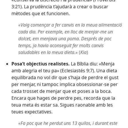
3:21
). La prudència t’ajudarà a crear o buscar
mètodes que et funcionen.
«Vaig començar a fer canvis en la meua alimentació
cada dia. Per exemple, en lloc de menjar-me un
dolcet, em menjava una poma. Després de poc
temps, ja havia aconseguit fer molts canvis
saludables en la meua dieta.»
(
Kia
)
Posa’t objectius realistes.
La Bíblia diu: «Menja
amb alegria el teu pa» (
Eclesiastés 9:7
). Una dieta
equilibrada no vol dir que s’haja de perdre el gust
per menjar, ni tampoc implica obsessionar-se per
cada trosset de menjar que et poses a la boca.
Encara que hages de perdre pes, recorda que la
teua meta és estar sa. Sigues raonable amb les
teues expectatives.
«Fa poc que he perdut uns 13 quilos, i durant este