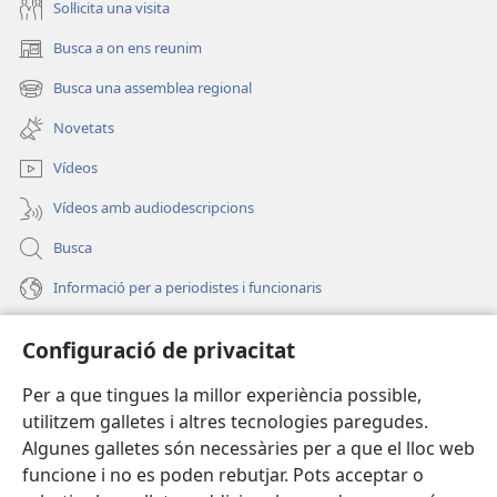
Soŀlicita una visita
Busca a on ens reunim
(obri
en
Busca una assemblea regional
(obri
una
en
finestra
Novetats
una
nova)
finestra
Vídeos
nova)
Vídeos amb audiodescripcions
Busca
Informació per a periodistes i funcionaris
Ajuda
Configuració de privacitat
Donacions
Per a que tingues la millor experiència possible,
(obri
en
utilitzem galletes i altres tecnologies paregudes.
una
BIBLIOTECA EN LÍNIA Watchtower™
Algunes galletes són necessàries per a que el lloc web
(obri
finestra
funcione i no es poden rebutjar. Pots acceptar o
en
nova)
®
JW Hub