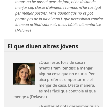
temps no he passat gens de fam, ni he deixat de
menjar cap classe d’aliment, i tampoc m’he castigat
per menjar postres. M’he adonat que no es pot
perdre pes de la nit al matí i, que necessitava canviar
la meua actitud sobre els meus hàbits alimentaris.»
(
Melanie
)
El que diuen altres jóvens
«Quan estic fora de casa i
m’entra fam, tendisc a menjar
alguna cosa que no deuria. Per
això preferisc emportar-me el
menjar de casa. D’esta manera,
és més fàcil que controle el que
menge.» (Delayna)
«A voltes et pots desanimar quan