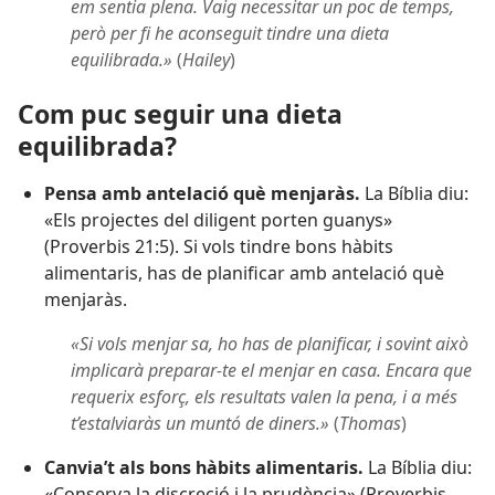
em sentia plena. Vaig necessitar un poc de temps,
però per fi he aconseguit tindre una dieta
equilibrada.»
(
Hailey
)
Com puc seguir una dieta
equilibrada?
Pensa amb antelació què menjaràs.
La Bíblia diu:
«Els projectes del diligent porten guanys»
(
Proverbis 21:5
). Si vols tindre bons hàbits
alimentaris, has de planificar amb antelació què
menjaràs.
«Si vols menjar sa, ho has de planificar, i sovint això
implicarà preparar-te el menjar en casa. Encara que
requerix esforç, els resultats valen la pena, i a més
t’estalviaràs un muntó de diners.»
(
Thomas
)
Canvia’t als bons hàbits alimentaris.
La Bíblia diu:
«Conserva la discreció i la prudència» (
Proverbis