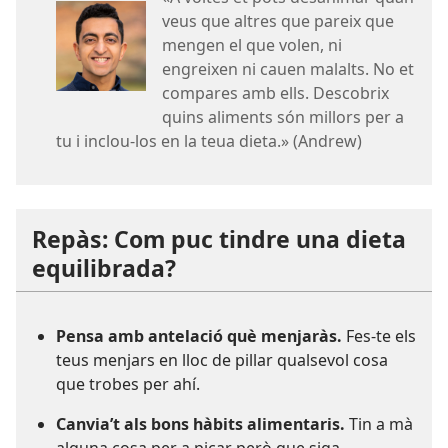
veus que altres que pareix que
mengen el que volen, ni
engreixen ni cauen malalts. No et
compares amb ells. Descobrix
quins aliments són millors per a
tu i inclou-los en la teua dieta.» (Andrew)
Repàs: Com puc tindre una dieta
equilibrada?
Pensa amb antelació què menjaràs.
Fes-te els
teus menjars en lloc de pillar qualsevol cosa
que trobes per ahí.
Canvia’t als bons hàbits alimentaris.
Tin a mà