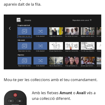
apareix dalt de la fila.
Mou-te per les col·leccions amb el teu comandament.
Amb les fletxes
Amunt
o
Avall
vés a
una col·lecció diferent.