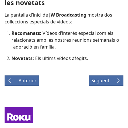
les novetats
La pantalla d’inici de
JW Broadcasting
mostra dos
col·leccions especials de vídeos:
Recomanats:
Vídeos d’interés especial com els
relacionats amb les nostres reunions setmanals o
l’adoració en família.
Novetats:
Els últims vídeos afegits.
Anterior
Següent
Find
the
Channel