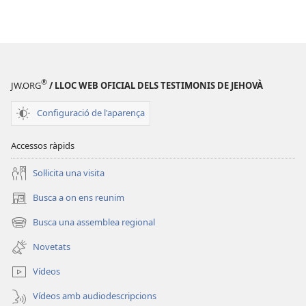
on
Roku
(obri
en
una
®
JW.ORG
/ LLOC WEB OFICIAL DELS TESTIMONIS DE JEHOVÀ
finestra
nova)
Configuració de l'aparença
Accessos ràpids
Soŀlicita una visita
Busca a on ens reunim
(obri
en
Busca una assemblea regional
(obri
una
en
finestra
Novetats
una
nova)
finestra
Vídeos
nova)
Vídeos amb audiodescripcions