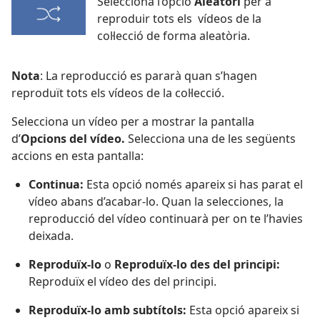
Selecciona l’opció
Aleatori
per a
reproduir tots els vídeos de la
col·lecció de forma aleatòria.
Nota
: La reproducció es pararà quan s’hagen
reproduït tots els vídeos de la col·lecció.
Selecciona un vídeo per a mostrar la pantalla
d’
Opcions del vídeo.
Selecciona una de les següents
accions en esta pantalla:
Continua:
Esta opció només apareix si has parat el
vídeo abans d’acabar-lo. Quan la selecciones, la
reproducció del vídeo continuarà per on te l’havies
deixada.
Reproduïx-lo
o
Reproduïx-lo des del principi:
Reproduïx el vídeo des del principi.
Reproduïx-lo amb subtítols:
Esta opció apareix si