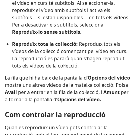
el vídeo en curs té subtítols. Al seleccionar-la,
reproduïx el vídeo amb subtítols i activa els
subtítols —si estan disponibles— en tots els vídeos.
Per a desactivar els subtítols, selecciona
Reproduïx-lo sense subtítols.
Reproduïx tota la col·lecció:
Reproduïx tots els
vídeos de la col·lecció començant pel vídeo en curs.
La reproducció es pararà quan s’hagen reproduït
tots els vídeos de la col·lecció.
La fila que hi ha baix de la pantalla d’
Opcions del vídeo
mostra uns altres vídeos de la mateixa col·lecció. Polsa
Avall
per a entrar en la fila de la col·lecció, i
Amunt
per
a tornar a la pantalla d’
Opcions del vídeo.
Com controlar la reproducció
Quan es reproduïx un vídeo pots controlar la
reproducció amb el teu comandament de la següent