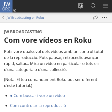
JW.ORG
Iniciar
sessió
Canviar
Busca
ME
(obri
l'idioma
a
JW Broadcasting en Roku
en
JW.ORG
una
JW BROADCASTING
finestra
Com vore vídeos en Roku
nova)
Pots vore qualsevol dels vídeos amb un control total
de la reproducció. Pots pausar, retrocedir, avançar
ràpid, saltar... Mira un vídeo en particular o tots els
d’una categoria o d’una col·lecció.
(Nota: El teu comandament Roku pot ser diferent
d’este tutorial.)
● Com buscar i vore un vídeo
Com controlar la reproducció