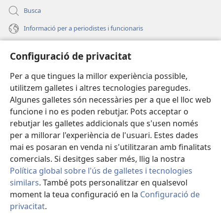
Busca
Informació per a periodistes i funcionaris
Ajuda
Configuració de privacitat
Donacions
Per a que tingues la millor experiència possible,
(obri
en
utilitzem galletes i altres tecnologies paregudes.
una
BIBLIOTECA EN LÍNIA Watchtower™
Algunes galletes són necessàries per a que el lloc web
(obri
finestra
funcione i no es poden rebutjar. Pots acceptar o
en
nova)
®
JW Hub
una
rebutjar les galletes addicionals que s'usen només
(obri
finestra
per a millorar l'experiència de l'usuari. Estes dades
en
nova)
®
JW Library
una
mai es posaran en venda ni s'utilitzaran amb finalitats
finestra
comercials. Si desitges saber més, llig la nostra
nova)
Política global sobre l'ús de galletes i tecnologies
similars
. També pots personalitzar en qualsevol
Copyright
© 2026 Watch Tower Bible and Tract Society of Pennsylvania.
moment la teua configuració en la
Configuració de
CONDICIONS D'ÚS
|
POLÍTICA DE PRIVACITAT
|
CONFIGURACIÓ DE
privacitat
.
M
PRIVACITAT