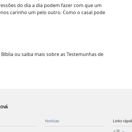
hansa, meu marido, começou a estudar a
pressões do dia a dia podem fazer com que um
as de Jeová, porque eu sempre achei
enos carinho um pelo outro. Como o casal pode
ílias. Mas agora eu vejo que, na
u o nosso casamento.” — Agness, de
stramos a todos que aplicar o que a
a Bíblia ou saiba mais sobre as Testemunhas de
a se casar
o de casamento
EOVÁ
Notícias
Links rápi