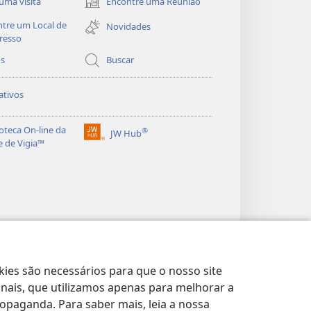
uma visita
Encontre uma Reunião
(abre
nova
tre um Local de
Novidades
janela)
resso
os
Buscar
ativos
ioteca On-line da
®
JW Hub
(abre
e de Vigia™
nova
janela)
kies são necessários para que o nosso site
onais, que utilizamos apenas para melhorar a
opaganda. Para saber mais, leia a nossa