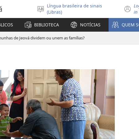
Língua brasileira de sinais
Lo
á
Selecione
(
(Libras)
in
o
n
idioma
ja
BLICOS
BIBLIOTECA
NOTÍCIAS
QUEM 
munhas de Jeová dividem ou unem as famílias?