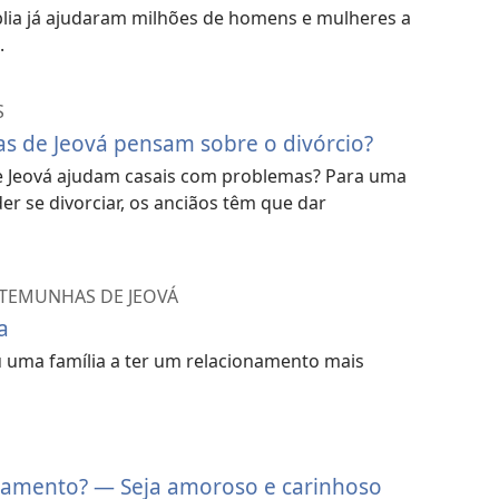
s de Jeová ajudam as
blia já ajudaram milhões de homens e mulheres a
is unidas
.
 seguir os conselhos da Bíblia, pois
S
mo maridos, esposas ou pais.
s de Jeová pensam sobre o divórcio?
:22–6:4;
1 Timóteo 5:8
) A sabedoria
 Jeová ajudam casais com problemas? Para uma
dar até mesmo as famílias que possuem
r se divorciar, os anciãos têm que dar
s. (
1 Pedro 3:1, 2
) Veja o que algumas
 cônjuges se tornaram Testemunhas de
STEMUNHAS DE JEOVÁ
a
nos de casados, vivíamos com brigas e
u uma família a ter um relacionamento mais
Ivete se tornou uma Testemunha de
 submissão amorosa foram me
as que ela fez salvaram nosso
Brasil.
asamento? — Seja amoroso e carinhoso