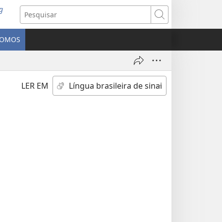
g
abre
Pesquisar
ova
nela)
SOMOS
LER EM