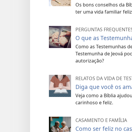
Como as Testemunha
Os bons conselhos da Bí
famílias a serem ma
ter uma vida familiar feliz
Nós fazemos nosso máximo para
PERGUNTAS FREQUENTE
eles nos ajudam a melhorar co
O que as Testemunha
(
Provérbios 31:10-31;
Efésios 5
Como as Testemunhas de
encontrada na Bíblia pode aju
Testemunha de Jeová pode
membros de religiões diferente
autorização?
pessoas disseram quando seus
Jeová:
RELATOS DA VIDA DE TE
Diga que você os am
“Até os seis primeiros a
Veja como a Bíblia ajudo
decepções. Depois que 
carinhoso e feliz.
Jeová, sua paciência e
conquistando. As mudanç
CASAMENTO E FAMÍLIA
casamento.” — Clauir, do 
Como ser feliz no c