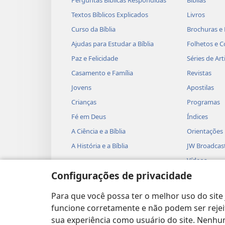
Textos Bíblicos Explicados
Livros
Aprender a perdoar
Curso da Bíblia
Brochuras e 
Educar os filhos
Ajudas para Estudar a Bíblia
Folhetos e C
Paz e Felicidade
Séries de Art
Será que mudar de r
Casamento e Família
Revistas
problemas no casa
Jovens
Apostilas
Crianças
Programas
Às vezes, sim. Por exemplo, em
Fé em Deus
Índices
analisou casamentos em que a
A Ciência e a Bíblia
Orientações
Testemunha de Jeová. A pesqui
A História e a Bíblia
JW Broadcas
casamentos, um teve problema
Vídeos
Configurações de privacidade
Músicas
Jesus predisse que aqueles qu
Peças Teatra
vezes enfrentar conflitos na fam
Para que você possa ter o melhor uso do site 
Leituras Bíb
funcione corretamente e não podem ser rejeit
Will Durant observou que, dur
sua experiência como usuário do site. Nenhum
estava sendo acusado de destru