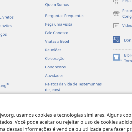
Peça 
Quem Somos
Encon
Perguntas Frequentes
(abre
Cong
Livretos
nova
Peça uma visita
Víde
onvites
janela)
Fale Conosco
igos
eligião pode causar
Don
Visitas a Betel
(abre
nova
Reuniões
mento?
janela)
Bibl
Celebração
(abre
Torr
nova
 1998, o instituto de pesquisas Sofres
Congressos
janela)
penas um dos cônjuges se tornou
Atividades
sa revelou que, em cada vinte
Relatos da Vida de Testemunhas
®
ting
de Jeová
s sérios.
Em Todo o Mundo
e seguissem seus ensinos poderiam às
is em Áudio
ília. (
Mateus 10:32-36
) O historiador
jw.org, usamos cookies e tecnologias similares. Alguns coo
licas Dramatizadas
ados. Você pode aceitar ou rejeitar o uso de cookies adici
ante o Império Romano, “o cristianismo
a dessas informações é vendida ou utilizada para fazer pr
ir o lar”
. Hoje, algumas Testemunhas
a