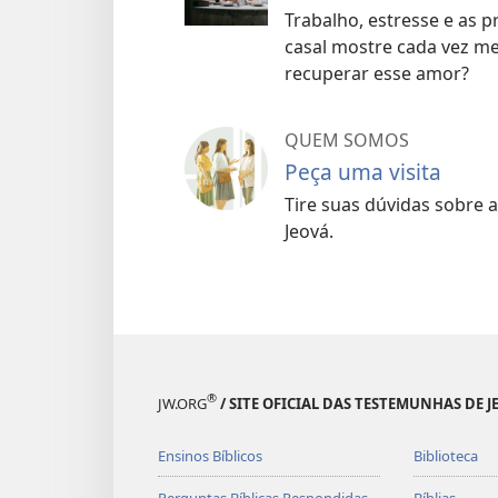
“Eu fui contra quando C
Trabalho, estresse e as 
Bíblia com as Testemunh
casal mostre cada vez m
recuperar esse amor?
que elas dividiam as fam
verdade, a Bíblia ajudo
Zâmbia.
QUEM SOMOS
Peça uma visita
Em nossa obra de pregação, mo
Tire suas dúvidas sobre 
Bíblia diz pode nos ajudar a
Jeová.
Escolher a pessoa certa par
Sobreviver ao primeiro an
Lidar com os sogros
®
JW.ORG
/ SITE OFICIAL DAS TESTEMUNHAS DE J
Administrar o dinheiro
Ensinos Bíblicos
Biblioteca
Parar de discutir
Perguntas Bíblicas Respondidas
Bíblias