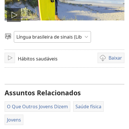
Reproduzir
vídeo
Escolher
idioma
Baixar
Hábitos saudáveis
Reproduzir
Opções
de
download
de
gravações
Assuntos Relacionados
de
vídeo
O Que Outros Jovens Dizem
Saúde física
Jovens