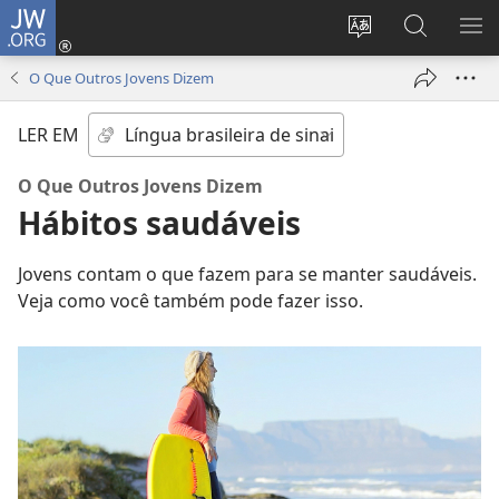
JW.ORG
Log
in
Mudar
Buscar
EXI
(abre
o
no
ME
O Que Outros Jovens Dizem
nova
idioma
JW.ORG
janela)
do
LER EM
site
O Que Outros Jovens Dizem
Hábitos saudáveis
Jovens contam o que fazem para se manter saudáveis.
Veja como você também pode fazer isso.