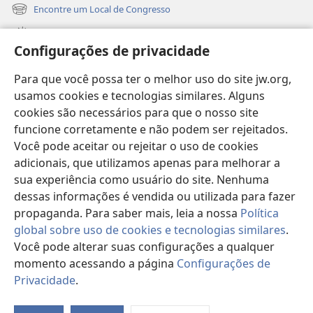
nova
Encontre um Local de Congresso
(abre
janela)
nova
Novidades
janela)
Configurações de privacidade
Vídeos
Para que você possa ter o melhor uso do site jw.org,
Buscar
usamos cookies e tecnologias similares. Alguns
cookies são necessários para que o nosso site
Donativos
(abre
funcione corretamente e não podem ser rejeitados.
nova
Você pode aceitar ou rejeitar o uso de cookies
janela)
Biblioteca On-line da Torre de Vigia™
adicionais, que utilizamos apenas para melhorar a
(abre
nova
sua experiência como usuário do site. Nenhuma
®
JW Hub
janela)
dessas informações é vendida ou utilizada para fazer
(abre
nova
propaganda. Para saber mais, leia a nossa
Política
janela)
global sobre uso de cookies e tecnologias similares
.
Você pode alterar suas configurações a qualquer
Copyright
© 2026 Watch Tower Bible and Tract Society of Pennsylvania.
momento acessando a página
Configurações de
TERMOS DE USO
|
POLÍTICA DE PRIVACIDADE
|
CONFIGURAÇÕES DE
Privacidade
.
PRIVACIDADE