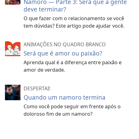
Namoro — Parte 3: Será que a gente
alguém querido. Janet diz: “Eu cheguei a passar
deve terminar?
pelas fases do luto, que incluem negação, raiva,
O que fazer com o relacionamento se você
negociação, depressão e, quase um ano depois,
tem dúvidas? Este artigo pode ajudar você.
aceitação.”
Conclusão:
O fim do namoro pode deixar você muito
ANIMAÇÕES NO QUADRO BRANCO
mal. É como um escritor da Bíblia diz: “O espírito
Será que é amor ou paixão?
abatido consome as energias da pessoa.”
—
Provérbios 17:22
.
Aprenda qual é a diferença entre paixão e
amor de verdade.
O que você pode fazer
DESPERTAI!
Converse com um amigo maduro.
A
Quando um namoro termina
Bíblia diz: “O verdadeiro amigo ama
Como você pode seguir em frente após o
em todos os momentos e se torna um
doloroso fim de um namoro?
irmão em tempos de aflição.”
(
Provérbios 17:17
) Abrir seu coração
para seus pais ou para um amigo