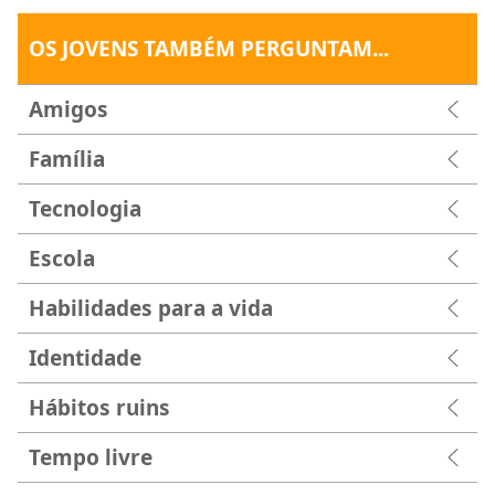
maduro pode ajudar você a entender
melhor o que aconteceu.
OS JOVENS TAMBÉM PERGUNTAM...
“Eu só queria ficar sozinha. Não queria
conversar com ninguém sobre o que eu
Amigos
tava sentindo. Mas percebi que os amigos
realmente ajudam a curar a ferida. Me
Família
senti bem mais leve depois que conversei
Tecnologia
com eles.” — Janet.
Escola
Aprenda com o que aconteceu.
Outro
texto da Bíblia diz: “Adquira sabedoria,
Habilidades para a vida
adquira entendimento.” (
Provérbios
4:5
) Quando passamos por
Identidade
experiências ruins, como o fim de um
namoro, podemos aprender muito
Hábitos ruins
sobre nós mesmos e sobre a forma
como lidamos com decepções.
Tempo livre