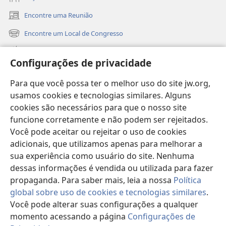
Encontre uma Reunião
(abre
nova
Encontre um Local de Congresso
(abre
janela)
nova
Novidades
janela)
Configurações de privacidade
Vídeos
Para que você possa ter o melhor uso do site jw.org,
Buscar
usamos cookies e tecnologias similares. Alguns
cookies são necessários para que o nosso site
Donativos
(abre
funcione corretamente e não podem ser rejeitados.
nova
Você pode aceitar ou rejeitar o uso de cookies
janela)
Biblioteca On-line da Torre de Vigia™
adicionais, que utilizamos apenas para melhorar a
(abre
sua experiência como usuário do site. Nenhuma
nova
®
JW Hub
janela)
dessas informações é vendida ou utilizada para fazer
(abre
nova
propaganda. Para saber mais, leia a nossa
Política
janela)
global sobre uso de cookies e tecnologias similares
.
Você pode alterar suas configurações a qualquer
momento acessando a página
Configurações de
Copyright
© 2026 Watch Tower Bible and Tract Society of Pennsylvania.
TERMOS DE USO
|
POLÍTICA DE PRIVACIDADE
|
CONFIGURAÇÕES DE