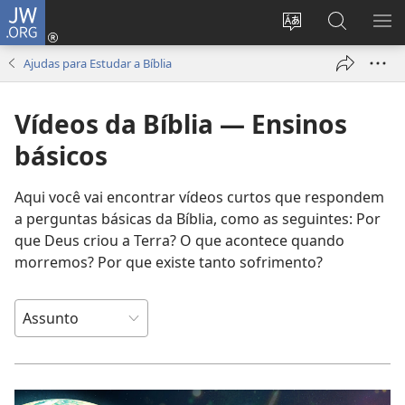
JW.ORG
Log
in
Mudar
Buscar
EXI
(abre
o
no
ME
Ajudas para Estudar a Bíblia
nova
idioma
JW.ORG
janela)
do
Vídeos da Bíblia — Ensinos
site
básicos
Aqui você vai encontrar vídeos curtos que respondem
a perguntas básicas da Bíblia, como as seguintes: Por
que Deus criou a Terra? O que acontece quando
morremos? Por que existe tanto sofrimento?