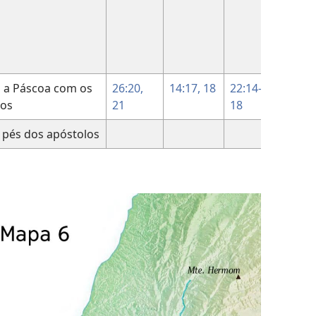
a a Páscoa com os
26:20,
14:17, 18
22:14-
los
21
18
 pés dos apóstolos
13:1-2