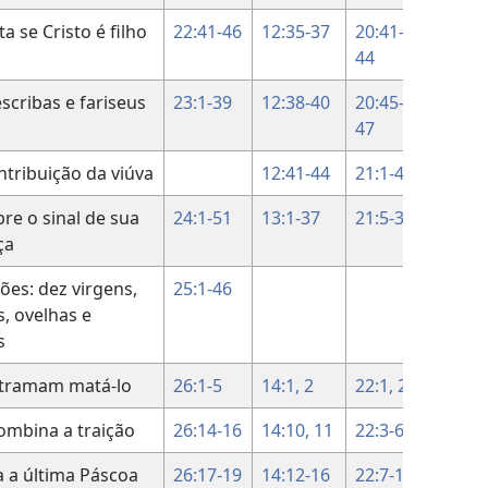
a se Cristo é filho
22:41-46
12:35-37
20:41-
44
escribas e fariseus
23:1-39
12:38-40
20:45-
47
ntribuição da viúva
12:41-44
21:1-4
bre o sinal de sua
24:1-51
13:1-37
21:5-38
ça
ções: dez virgens,
25:1-46
s, ovelhas e
s
 tramam matá-lo
26:1-5
14:1, 2
22:1, 2
ombina a traição
26:14-16
14:10, 11
22:3-6
 a última Páscoa
26:17-19
14:12-16
22:7-13