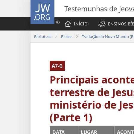
JW.ORG
Testemunhas de Jeov
INÍCIO
ENSINOS BÍ
Biblioteca
Bíblias
Tradução do Novo Mundo (Re
A7-G
Principais acont
terrestre de Jes
ministério de Je
(Parte 1)
DATA
LUGAR
ACONT