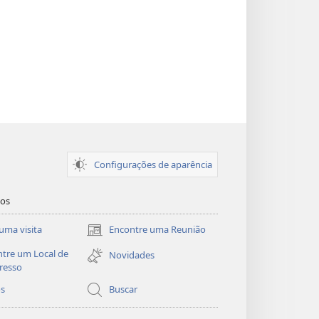
Configurações de aparência
dos
uma visita
Encontre uma Reunião
(abre
nova
tre um Local de
Novidades
janela)
resso
os
Buscar