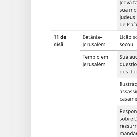
Jeová fa
sua mor
judeus
de Isaí
11 de
Betânia–
Lição s
nisã
Jerusalém
secou
Templo em
Sua aut
Jerusalém
questio
dos doi
Ilustra
assassi
casame
Respon
sobre D
ressurr
manda