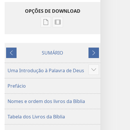
–
OPÇÕES DE DOWNLOAD
Opções
Opções
1
de
de
download
download
de
de
SUMÁRIO
publicações
gravações
ANTERIOR
PRÓXIMO
digitais
de
Tradução
vídeo
Uma Introdução à Palavra de Deus
Mostrar
do
Tradução
mais
Novo
do
Prefácio
Mundo
Novo
da
Mundo
Nomes e ordem dos livros da Bíblia
Bíblia
da
Sagrada
Bíblia
(revisão
Sagrada
Tabela dos Livros da Bíblia
de
(revisão
2015)
de