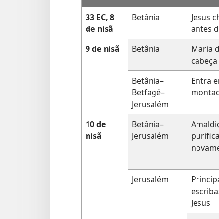
33 EC, 8
Betânia
Jesus c
de nisã
antes 
9 de nisã
Betânia
Maria 
cabeça 
Betânia–
Entra 
Betfagé–
montad
Jerusalém
10 de
Betânia–
Amaldiç
nisã
Jerusalém
purific
novam
Jerusalém
Princip
escrib
Jesus