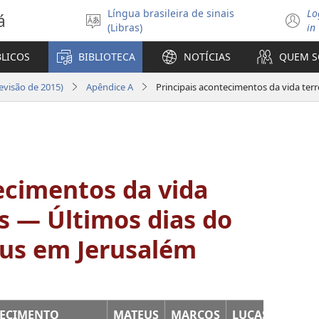
Língua brasileira de sinais
Lo
á
Selecione
(
(Libras)
in
o
n
idioma
ja
BLICOS
BIBLIOTECA
NOTÍCIAS
QUEM 
visão de 2015)
Apêndice A
ecimentos da vida
us — Últimos dias do
sus em Jerusalém
ECIMENTO
MATEUS
MARCOS
LUCAS
JOÃO