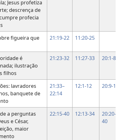
la; Jesus profetiza
12:20-
te; descrença de
50
 cumpre profecia
as
obre figueira que
21:19-22
11:20-25
oridade é
21:23-32
11:27-33
20:1-8
nada; ilustração
s filhos
ções: lavradores
21:33–
12:1-12
20:9-19
nos, banquete de
22:14
nto
de a perguntas
22:15-40
12:13-34
20:20-
eus e César,
40
eição, maior
mento