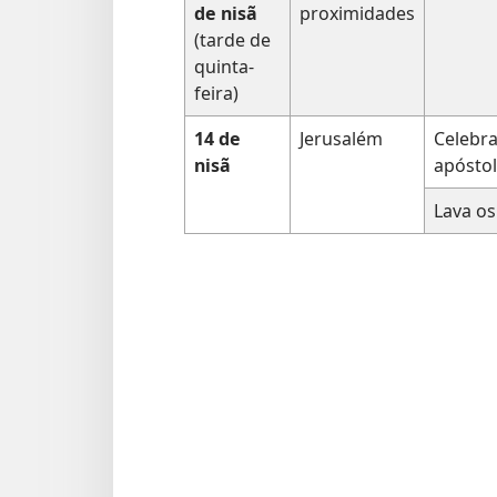
de nisã
proximidades
(tarde de
quinta-
feira)
14 de
Jerusalém
Celebr
nisã
apósto
Lava os