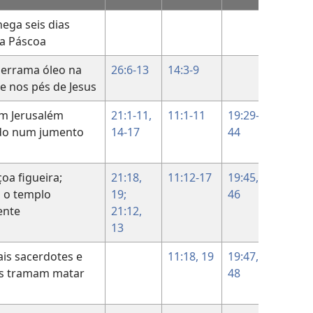
hega seis dias
11:55
da Páscoa
12:1
derrama óleo na
26:6-13
14:3-9
12:2-1
e nos pés de Jesus
em Jerusalém
21:1-11,
11:1-11
19:29-
12:12-
o num jumento
14-17
44
19
oa figueira;
21:18,
11:12-17
19:45,
a o templo
19;
46
ente
21:12,
13
ais sacerdotes e
11:18, 19
19:47,
as tramam matar
48