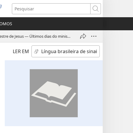
g
abre
Pesquisar
ova
nela)
SOMOS
Principais acontecimentos da vida terrestre de Jesus — Últimos dias do ministério de Jesus em Jerusalém (Parte 1)
LER EM