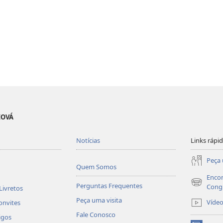
EOVÁ
Notícias
Links rápi
Peça 
Quem Somos
Encon
Perguntas Frequentes
(abre
Cong
Livretos
nova
Peça uma visita
Víde
onvites
janela)
Fale Conosco
igos