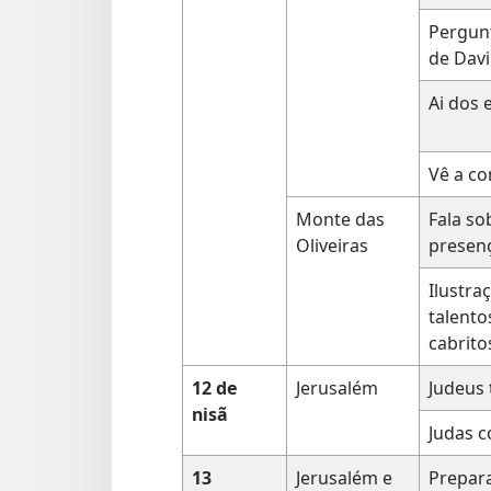
Pergunt
de Davi
Ai dos 
Vê a co
Monte das
Fala so
Oliveiras
presen
Ilustra
talento
cabrito
12 de
Jerusalém
Judeus
nisã
Judas c
13
Jerusalém e
Prepara