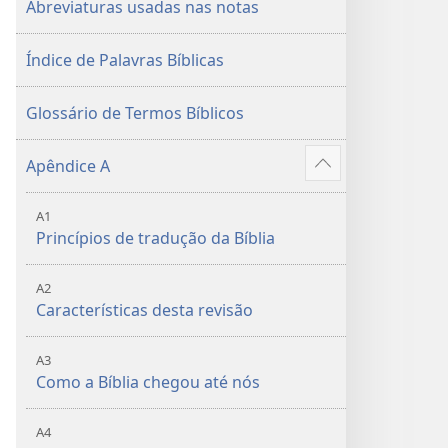
Abreviaturas usadas nas notas
2015)
Índice de Palavras Bíblicas
Glossário de Termos Bíblicos
Apêndice A
Mostrar
mais
A1
Princípios de tradução da Bíblia
A2
Características desta revisão
A3
Como a Bíblia chegou até nós
A4