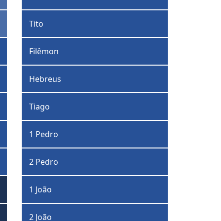
Tito
Filêmon
Hebreus
Tiago
1 Pedro
2 Pedro
1 João
2 João