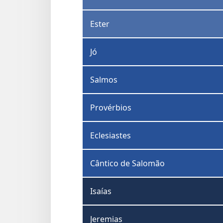
Ester
Jó
Salmos
Provérbios
Eclesiastes
Cântico de Salomão
Isaías
Jeremias