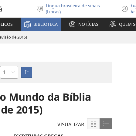
Língua brasileira de sinais
Lo
á
Selecione
(
(Libras)
in
o
n
idioma
ja
BLICOS
BIBLIOTECA
NOTÍCIAS
QUEM 
visão de 2015)
Capítulo
o Mundo da Bíblia
 de 2015)
VISUALIZAR
Mostrar
Mostrar
conteúdo
conteúdo