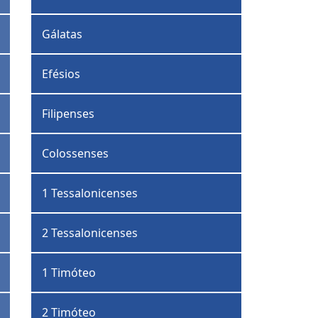
Gálatas
Efésios
Filipenses
Colossenses
1 Tessalonicenses
2 Tessalonicenses
1 Timóteo
2 Timóteo