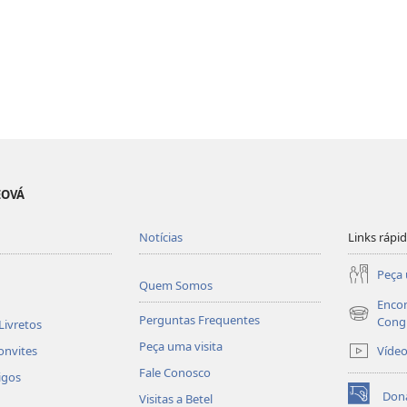
EOVÁ
Notícias
Links rápi
Peça 
Quem Somos
Encon
Perguntas Frequentes
(abre
Cong
Livretos
nova
Peça uma visita
Víde
onvites
janela)
Fale Conosco
igos
Don
Visitas a Betel
(abre