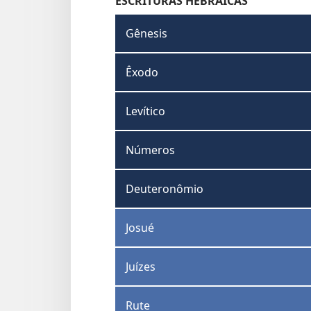
ESCRITURAS HEBRAICAS
Gênesis
Êxodo
Levítico
Números
Deuteronômio
Josué
Juízes
Rute