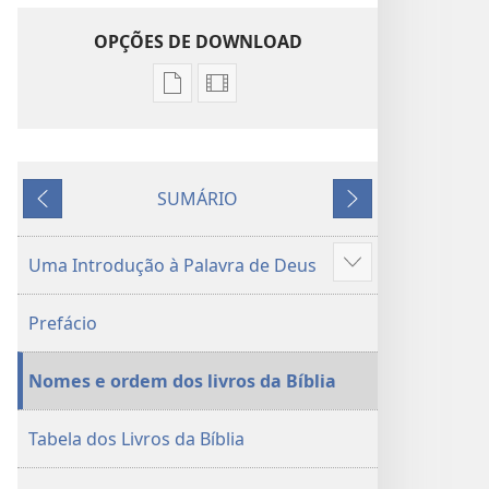
OPÇÕES DE DOWNLOAD
Opções
Opções
de
de
download
download
de
de
SUMÁRIO
publicações
gravações
ANTERIOR
PRÓXIMO
digitais
de
Tradução
vídeo
Uma Introdução à Palavra de Deus
Mostrar
do
Tradução
mais
Novo
do
Prefácio
Mundo
Novo
da
Mundo
Nomes e ordem dos livros da Bíblia
Bíblia
da
Sagrada
Bíblia
(revisão
Sagrada
Tabela dos Livros da Bíblia
de
(revisão
2015)
de