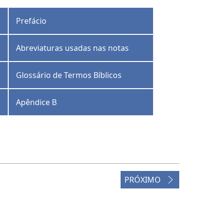
Prefácio
Abreviaturas usadas nas notas
Glossário de Termos Bíblicos
Apêndice B
PRÓXIMO