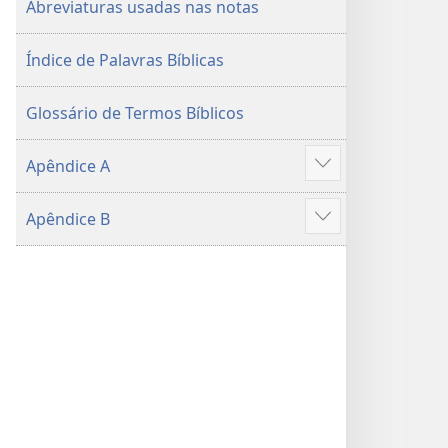
Abreviaturas usadas nas notas
2015)
Índice de Palavras Bíblicas
Glossário de Termos Bíblicos
Apêndice A
Mostrar
mais
Apêndice B
Mostrar
mais