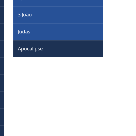
3 João
Judas
Apocalipse