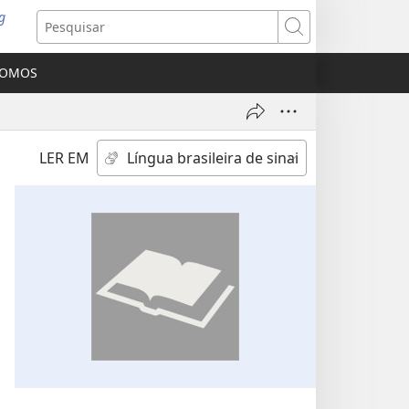
g
abre
Pesquisar
ova
nela)
SOMOS
LER EM