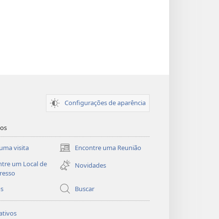
Configurações de aparência
dos
uma visita
Encontre uma Reunião
(abre
nova
tre um Local de
Novidades
janela)
resso
os
Buscar
ativos