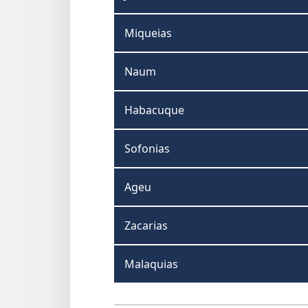
Miqueias
Naum
Habacuque
Sofonias
Ageu
Zacarias
Malaquias