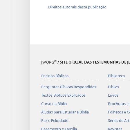
Direitos autorais desta publicação
®
JW.ORG
/ SITE OFICIAL DAS TESTEMUNHAS DE J
Ensinos Bíblicos
Biblioteca
Perguntas Bíblicas Respondidas
Bíblias
Textos Bíblicos Explicados
Livros
Curso da Bíblia
Brochuras e 
Ajudas para Estudar a Bíblia
Folhetos e C
Paz e Felicidade
Séries de Art
Casamento e Família
Revistas