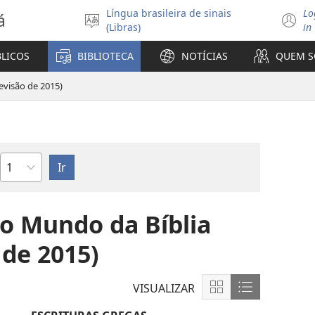
Língua brasileira de sinais
Lo
á
Selecione
(
(Libras)
in
o
n
idioma
ja
BLICOS
BIBLIOTECA
NOTÍCIAS
QUEM 
visão de 2015)
Capítulo
o Mundo da Bíblia
 de 2015)
VISUALIZAR
Mostrar
Mostrar
conteúdo
conteúdo