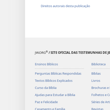
Direitos autorais desta publicação
®
JW.ORG
/ SITE OFICIAL DAS TESTEMUNHAS DE J
Ensinos Bíblicos
Biblioteca
Perguntas Bíblicas Respondidas
Bíblias
Textos Bíblicos Explicados
Livros
Curso da Bíblia
Brochuras e 
Ajudas para Estudar a Bíblia
Folhetos e C
Paz e Felicidade
Séries de Art
Casamento e Família
Revistas