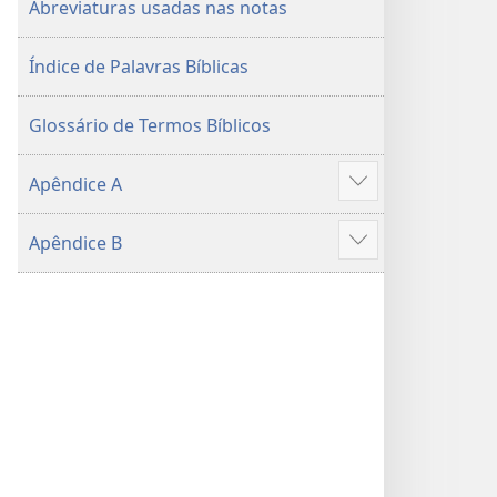
Abreviaturas usadas nas notas
2015)
Índice de Palavras Bíblicas
Glossário de Termos Bíblicos
Apêndice A
Mostrar
mais
Apêndice B
Mostrar
mais