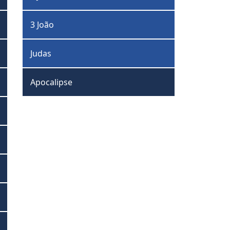
3 João
Judas
Apocalipse