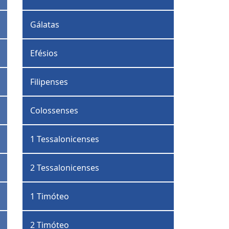
Gálatas
Efésios
Filipenses
Colossenses
1 Tessalonicenses
2 Tessalonicenses
1 Timóteo
2 Timóteo