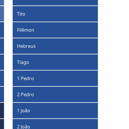
Tito
Filêmon
Hebreus
Tiago
1 Pedro
2 Pedro
1 João
2 João