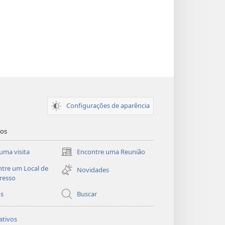
Configurações de aparência
dos
uma visita
Encontre uma Reunião
(abre
nova
tre um Local de
Novidades
janela)
resso
os
Buscar
ativos