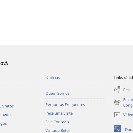
EOVÁ
Notícias
Links rápi
Peça 
Quem Somos
Encon
Perguntas Frequentes
(abre
Cong
Livretos
nova
Peça uma visita
Víde
onvites
janela)
Fale Conosco
igos
Don
Visitas a Betel
(abre