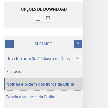
OPÇÕES DE DOWNLOAD
Opções
Opções
de
de
download
download
de
de
SUMÁRIO
publicações
gravações
ANTERIOR
PRÓXIMO
digitais
de
Tradução
vídeo
Uma Introdução à Palavra de Deus
Mostrar
do
Tradução
mais
Novo
do
Prefácio
Mundo
Novo
da
Mundo
Nomes e ordem dos livros da Bíblia
Bíblia
da
Sagrada
Bíblia
(revisão
Sagrada
Tabela dos Livros da Bíblia
de
(revisão
2015)
de