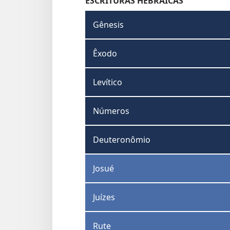
ESCRITURAS HEBRAICAS
Gênesis
Êxodo
Levítico
Números
Deuteronômio
Josué
Juízes
Rute