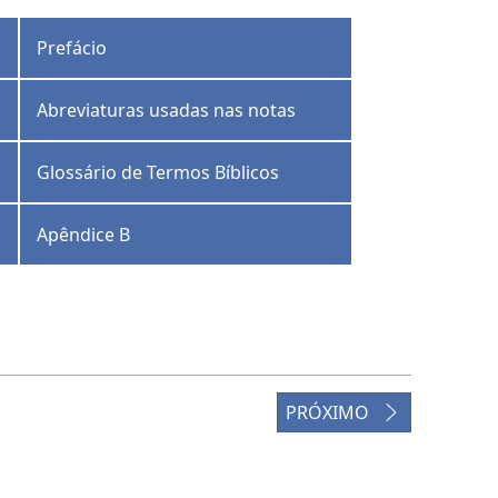
Prefácio
Abreviaturas usadas nas notas
Glossário de Termos Bíblicos
Apêndice B
PRÓXIMO