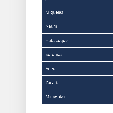
Miqueias
Naum
Habacuque
Sofonias
Ageu
Zacarias
Malaquias