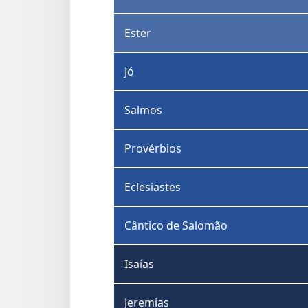
Ester
Jó
Salmos
Provérbios
Eclesiastes
Cântico de Salomão
Isaías
Jeremias