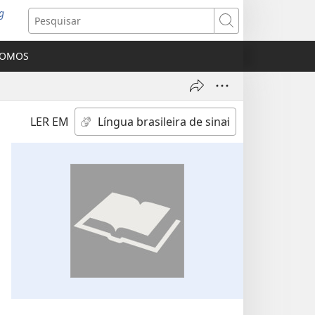
g
abre
Pesquisar
ova
nela)
SOMOS
LER EM