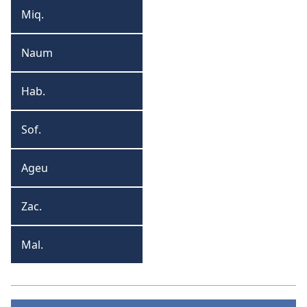
Miq.
Miqueias
Naum
Naum
Hab.
Habacuque
Sof.
Sofonias
Ageu
Ageu
Zac.
Zacarias
Mal.
Malaquias