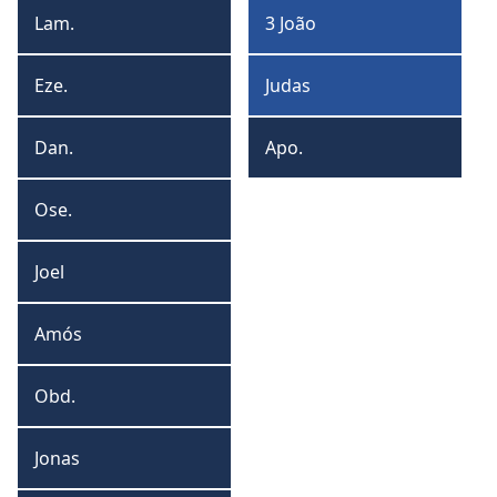
João
Lam.
3 João
Lamentações
3
João
Eze.
Judas
Ezequiel
Judas
Dan.
Apo.
Daniel
Apocalipse
Ose.
Oseias
Joel
Joel
Amós
Amós
Obd.
Obadias
Jonas
Jonas