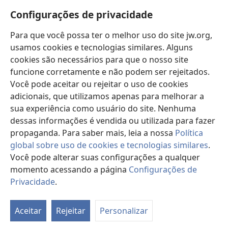
Novidades
janela)
Configurações de privacidade
Vídeos
Para que você possa ter o melhor uso do site jw.org,
Buscar
usamos cookies e tecnologias similares. Alguns
cookies são necessários para que o nosso site
Donativos
(abre
funcione corretamente e não podem ser rejeitados.
nova
Você pode aceitar ou rejeitar o uso de cookies
janela)
Biblioteca On-line da Torre de Vigia™
adicionais, que utilizamos apenas para melhorar a
(abre
sua experiência como usuário do site. Nenhuma
nova
®
JW Hub
janela)
dessas informações é vendida ou utilizada para fazer
(abre
nova
propaganda. Para saber mais, leia a nossa
Política
janela)
global sobre uso de cookies e tecnologias similares
.
Você pode alterar suas configurações a qualquer
momento acessando a página
Configurações de
Copyright
© 2026 Watch Tower Bible and Tract Society of Pennsylvania.
TERMOS DE USO
|
POLÍTICA DE PRIVACIDADE
|
CONFIGURAÇÕES DE
Privacidade
.
Mo
PRIVACIDADE
ta
Aceitar
Rejeitar
Personalizar
d
co