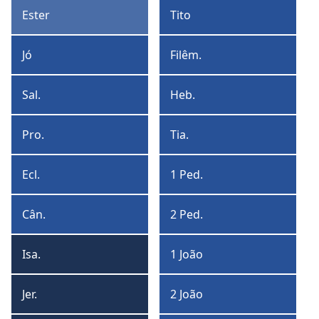
Timóteo
Ester
Tito
Ester
Tito
Jó
Filêm.
Jó
Filêmon
Sal.
Heb.
Salmos
Hebreus
Pro.
Tia.
Provérbios
Tiago
Ecl.
1 Ped.
Eclesiastes
1
Pedro
Cân.
2 Ped.
Cântico
2
de
Pedro
Isa.
1 João
Salomão
Isaías
1
João
Jer.
2 João
Jeremias
2