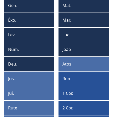
formato
form
Gên.
Mat.
Gênesis
Mateus
de
de
tabela
lista
Êxo.
Mar.
Êxodo
Marcos
Lev.
Luc.
Levítico
Lucas
Núm.
João
Números
João
Deu.
Atos
Deuteronômio
Atos
Jos.
Rom.
Josué
Romanos
Juí.
1 Cor.
Juízes
1
Coríntios
Rute
2 Cor.
Rute
2