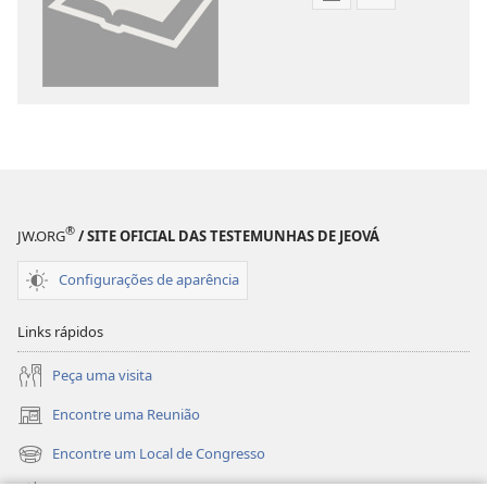
Opções
Opções
de
de
download
download
de
de
publicações
gravações
digitais
de
Tradução
vídeo
do
Tradução
Novo
do
®
Mundo
Novo
JW.ORG
/ SITE OFICIAL DAS TESTEMUNHAS DE JEOVÁ
da
Mundo
Configurações de aparência
Bíblia
da
Sagrada
Bíblia
Links rápidos
(revisão
Sagrada
de
(revisão
Peça uma visita
2015)
de
Encontre uma Reunião
2015)
(abre
nova
Encontre um Local de Congresso
(abre
janela)
nova