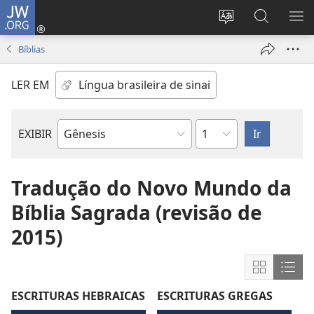
JW.ORG
Log
in
Mudar
Buscar
EXI
(abre
o
no
ME
Bíblias
nova
idioma
JW.ORG
janela)
do
LER EM
site
Capítulo
EXIBIR
Livro
bíblico
Tradução do Novo Mundo da
Bíblia Sagrada (revisão de
2015)
Mostrar
Most
conteúdo
cont
ESCRITURAS HEBRAICAS
ESCRITURAS GREGAS
em
em