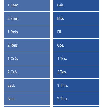
Coríntios
1 Sam.
Gál.
1
Gálatas
Samuel
2 Sam.
Efé.
2
Efésios
Samuel
1 Reis
Fil.
1
Filipenses
Reis
2 Reis
Col.
2
Colossenses
Reis
1 Crô.
1 Tes.
1
1
Crônicas
Tessalonicenses
2 Crô.
2 Tes.
2
2
Crônicas
Tessalonicenses
Esd.
1 Tim.
Esdras
1
Timóteo
Nee.
2 Tim.
Neemias
2