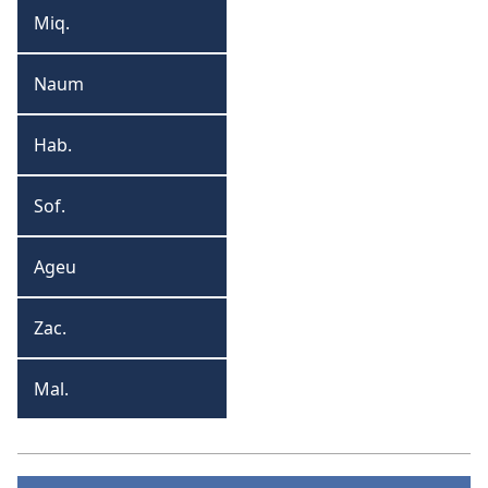
Miq.
Miqueias
Naum
Naum
Hab.
Habacuque
Sof.
Sofonias
Ageu
Ageu
Zac.
Zacarias
Mal.
Malaquias