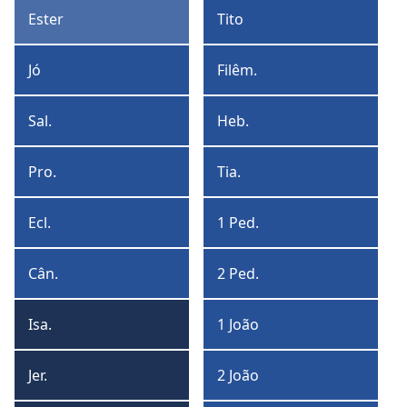
Timóteo
Ester
Tito
Ester
Tito
Jó
Filêm.
Jó
Filêmon
Sal.
Heb.
Salmos
Hebreus
Pro.
Tia.
Provérbios
Tiago
Ecl.
1 Ped.
Eclesiastes
1
Pedro
Cân.
2 Ped.
Cântico
2
de
Pedro
Isa.
1 João
Salomão
Isaías
1
João
Jer.
2 João
Jeremias
2