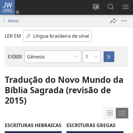
JW.ORG
Log
in
Mudar
Buscar
EXI
(abre
o
no
ME
Bíblias
nova
idioma
JW.ORG
janela)
do
LER EM
site
Capítulo
EXIBIR
Livro
bíblico
Tradução do Novo Mundo da
Bíblia Sagrada (revisão de
2015)
Mostrar
Most
conteúdo
cont
ESCRITURAS HEBRAICAS
ESCRITURAS GREGAS
em
em