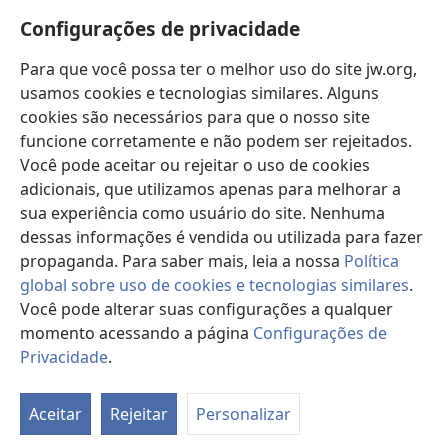
Novidades
janela)
Configurações de privacidade
Vídeos
Para que você possa ter o melhor uso do site jw.org,
Buscar
usamos cookies e tecnologias similares. Alguns
cookies são necessários para que o nosso site
Donativos
(abre
funcione corretamente e não podem ser rejeitados.
nova
Você pode aceitar ou rejeitar o uso de cookies
janela)
Biblioteca On-line da Torre de Vigia™
adicionais, que utilizamos apenas para melhorar a
(abre
sua experiência como usuário do site. Nenhuma
nova
®
JW Hub
janela)
dessas informações é vendida ou utilizada para fazer
(abre
nova
propaganda. Para saber mais, leia a nossa
Política
janela)
global sobre uso de cookies e tecnologias similares
.
Você pode alterar suas configurações a qualquer
momento acessando a página
Configurações de
Copyright
© 2026 Watch Tower Bible and Tract Society of Pennsylvania.
TERMOS DE USO
|
POLÍTICA DE PRIVACIDADE
|
CONFIGURAÇÕES DE
Privacidade
.
Mo
PRIVACIDADE
ta
Aceitar
Rejeitar
Personalizar
d
co