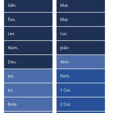
formato
form
Gên.
Mat.
Gênesis
Mateus
de
de
tabela
lista
Êxo.
Mar.
Êxodo
Marcos
Lev.
Luc.
Levítico
Lucas
Núm.
João
Números
João
Deu.
Atos
Deuteronômio
Atos
Jos.
Rom.
Josué
Romanos
Juí.
1 Cor.
Juízes
1
Coríntios
Rute
2 Cor.
Rute
2