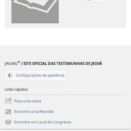
Opções
Opções
de
de
download
download
de
de
publicações
gravações
digitais
de
Tradução
vídeo
do
Tradução
Novo
do
®
Mundo
Novo
JW.ORG
/ SITE OFICIAL DAS TESTEMUNHAS DE JEOVÁ
da
Mundo
Configurações de aparência
Bíblia
da
Sagrada
Bíblia
Links rápidos
(revisão
Sagrada
de
(revisão
Peça uma visita
2015)
de
Encontre uma Reunião
2015)
(abre
nova
Encontre um Local de Congresso
(abre
janela)
nova