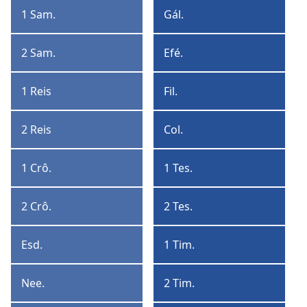
Coríntios
1 Sam.
Gál.
1
Gálatas
Samuel
2 Sam.
Efé.
2
Efésios
Samuel
1 Reis
Fil.
1
Filipenses
Reis
2 Reis
Col.
2
Colossenses
Reis
1 Crô.
1 Tes.
1
1
Crônicas
Tessalonicenses
2 Crô.
2 Tes.
2
2
Crônicas
Tessalonicenses
Esd.
1 Tim.
Esdras
1
Timóteo
Nee.
2 Tim.
Neemias
2