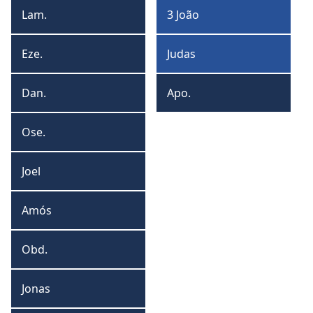
João
Lam.
3 João
Lamentações
3
João
Eze.
Judas
Ezequiel
Judas
Dan.
Apo.
Daniel
Apocalipse
Ose.
Oseias
Joel
Joel
Amós
Amós
Obd.
Obadias
Jonas
Jonas