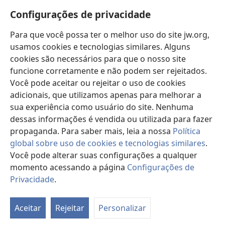
Novidades
janela)
Configurações de privacidade
Vídeos
Para que você possa ter o melhor uso do site jw.org,
Buscar
usamos cookies e tecnologias similares. Alguns
cookies são necessários para que o nosso site
Donativos
(abre
funcione corretamente e não podem ser rejeitados.
nova
Você pode aceitar ou rejeitar o uso de cookies
janela)
Biblioteca On-line da Torre de Vigia™
adicionais, que utilizamos apenas para melhorar a
(abre
sua experiência como usuário do site. Nenhuma
nova
®
JW Hub
janela)
dessas informações é vendida ou utilizada para fazer
(abre
nova
propaganda. Para saber mais, leia a nossa
Política
janela)
global sobre uso de cookies e tecnologias similares
.
Você pode alterar suas configurações a qualquer
momento acessando a página
Configurações de
Copyright
© 2026 Watch Tower Bible and Tract Society of Pennsylvania.
TERMOS DE USO
|
POLÍTICA DE PRIVACIDADE
|
CONFIGURAÇÕES DE
Privacidade
.
Mo
PRIVACIDADE
ta
Aceitar
Rejeitar
Personalizar
d
co