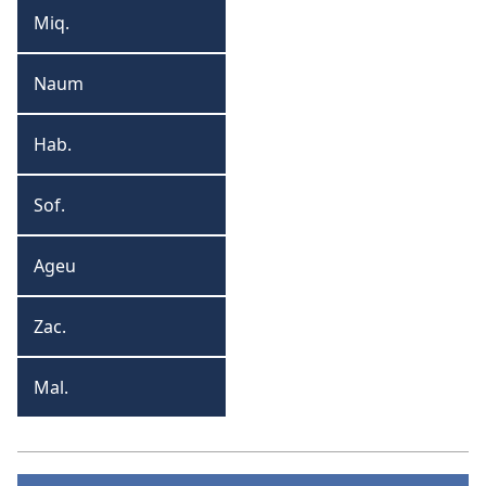
Miq.
Miqueias
Naum
Naum
Hab.
Habacuque
Sof.
Sofonias
Ageu
Ageu
Zac.
Zacarias
Mal.
Malaquias