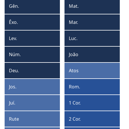
formato
form
Gên.
Mat.
Gênesis
Mateus
de
de
tabela
lista
Êxo.
Mar.
Êxodo
Marcos
Lev.
Luc.
Levítico
Lucas
Núm.
João
Números
João
Deu.
Atos
Deuteronômio
Atos
Jos.
Rom.
Josué
Romanos
Juí.
1 Cor.
Juízes
1
Coríntios
Rute
2 Cor.
Rute
2