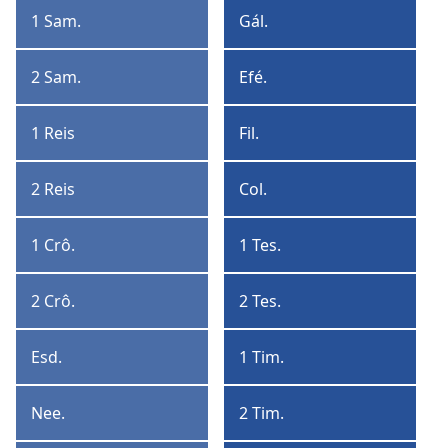
Coríntios
1 Sam.
Gál.
1
Gálatas
Samuel
2 Sam.
Efé.
2
Efésios
Samuel
1 Reis
Fil.
1
Filipenses
Reis
2 Reis
Col.
2
Colossenses
Reis
1 Crô.
1 Tes.
1
1
Crônicas
Tessalonicenses
2 Crô.
2 Tes.
2
2
Crônicas
Tessalonicenses
Esd.
1 Tim.
Esdras
1
Timóteo
Nee.
2 Tim.
Neemias
2