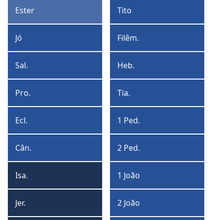
Timóteo
Ester
Tito
Ester
Tito
Jó
Filêm.
Jó
Filêmon
Sal.
Heb.
Salmos
Hebreus
Pro.
Tia.
Provérbios
Tiago
Ecl.
1 Ped.
Eclesiastes
1
Pedro
Cân.
2 Ped.
Cântico
2
de
Pedro
Isa.
1 João
Salomão
Isaías
1
João
Jer.
2 João
Jeremias
2