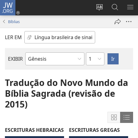
JW.ORG
Log
in
Mudar
Buscar
EXI
(abre
o
no
ME
Bíblias
nova
idioma
JW.ORG
janela)
do
LER EM
site
Capítulo
EXIBIR
Livro
bíblico
Tradução do Novo Mundo da
Bíblia Sagrada (revisão de
2015)
Mostrar
Most
conteúdo
cont
ESCRITURAS HEBRAICAS
ESCRITURAS GREGAS
em
em