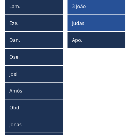
João
Lam.
3 João
Lamentações
3
João
Eze.
Judas
Ezequiel
Judas
Dan.
Apo.
Daniel
Apocalipse
Ose.
Oseias
Joel
Joel
Amós
Amós
Obd.
Obadias
Jonas
Jonas