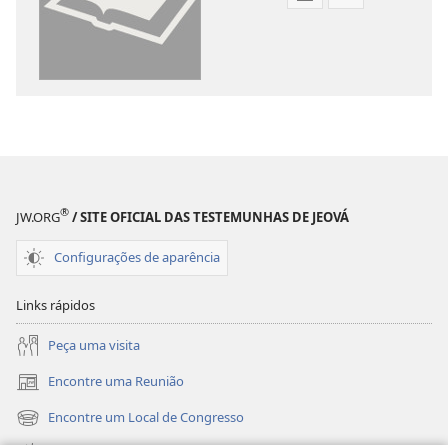
Opções
Opções
de
de
download
download
de
de
publicações
gravações
digitais
de
Tradução
vídeo
do
Tradução
Novo
do
®
Mundo
Novo
JW.ORG
/ SITE OFICIAL DAS TESTEMUNHAS DE JEOVÁ
da
Mundo
Configurações de aparência
Bíblia
da
Sagrada
Bíblia
Links rápidos
(revisão
Sagrada
de
(revisão
Peça uma visita
2015)
de
Encontre uma Reunião
2015)
(abre
nova
Encontre um Local de Congresso
(abre
janela)
nova