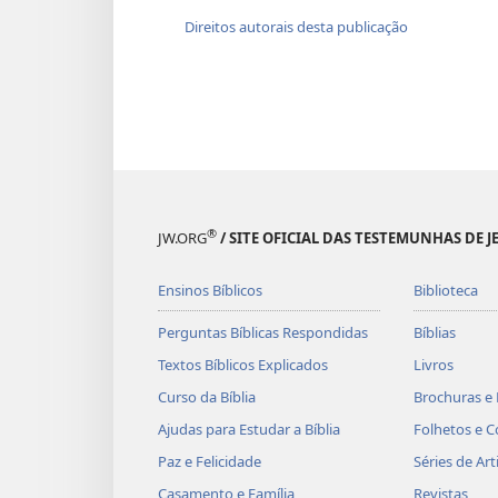
Direitos autorais desta publicação
®
JW.ORG
/ SITE OFICIAL DAS TESTEMUNHAS DE J
Ensinos Bíblicos
Biblioteca
Perguntas Bíblicas Respondidas
Bíblias
Textos Bíblicos Explicados
Livros
Curso da Bíblia
Brochuras e 
Ajudas para Estudar a Bíblia
Folhetos e C
Paz e Felicidade
Séries de Art
Casamento e Família
Revistas