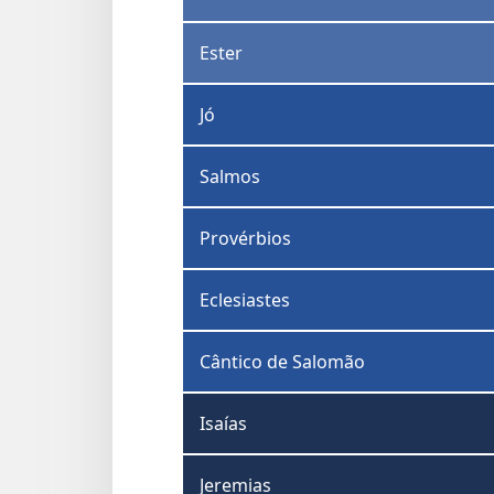
Ester
Jó
Salmos
Provérbios
Eclesiastes
Cântico de Salomão
Isaías
Jeremias