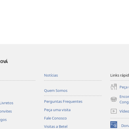
EOVÁ
Notícias
Links rápi
Peça 
Quem Somos
Encon
Perguntas Frequentes
(abre
Cong
Livretos
nova
Peça uma visita
Víde
onvites
janela)
Fale Conosco
igos
Don
Visitas a Betel
(abre