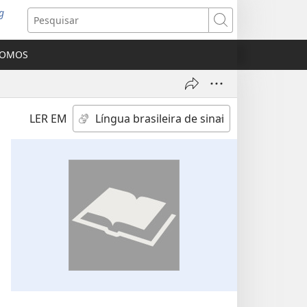
g
abre
Pesquisar
ova
nela)
SOMOS
LER EM