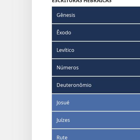
ESCRITURAS HEBRAICAS
Gênesis
Êxodo
Levítico
Números
Deuteronômio
Josué
Juízes
Rute