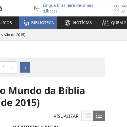
Língua brasileira de sinais
Lo
á
Selecione
(
(Libras)
in
o
n
idioma
ja
BLICOS
BIBLIOTECA
NOTÍCIAS
QUEM 
visão de 2015)
Capítulo
o Mundo da Bíblia
 de 2015)
VISUALIZAR
Mostrar
Mostrar
conteúdo
conteúdo