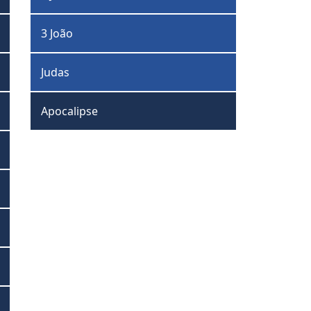
3 João
Judas
Apocalipse