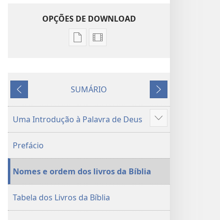
OPÇÕES DE DOWNLOAD
Opções
Opções
de
de
download
download
de
de
SUMÁRIO
publicações
gravações
ANTERIOR
PRÓXIMO
digitais
de
Tradução
vídeo
Uma Introdução à Palavra de Deus
Mostrar
do
Tradução
mais
Novo
do
Prefácio
Mundo
Novo
da
Mundo
Nomes e ordem dos livros da Bíblia
Bíblia
da
Sagrada
Bíblia
(revisão
Sagrada
Tabela dos Livros da Bíblia
de
(revisão
2015)
de