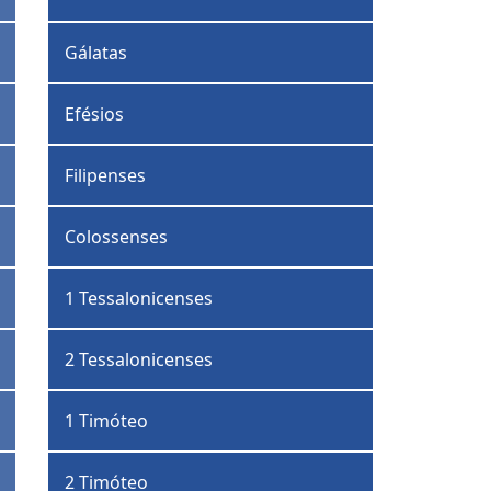
Gálatas
Efésios
Filipenses
Colossenses
1 Tessalonicenses
2 Tessalonicenses
1 Timóteo
2 Timóteo