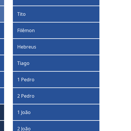
Tito
Filêmon
Hebreus
Tiago
1 Pedro
2 Pedro
1 João
2 João