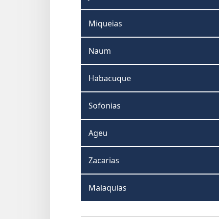
Miqueias
Naum
Habacuque
Sofonias
Ageu
Zacarias
Malaquias