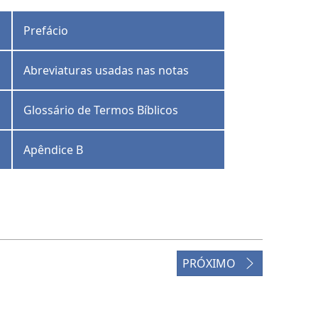
Prefácio
Abreviaturas usadas nas notas
Glossário de Termos Bíblicos
Apêndice B
PRÓXIMO