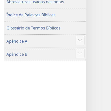
Abreviaturas usadas nas notas
2015)
Índice de Palavras Bíblicas
Glossário de Termos Bíblicos
Apêndice A
Mostrar
mais
Apêndice B
Mostrar
mais