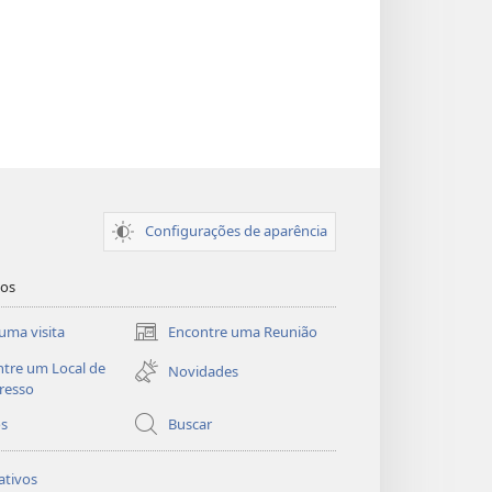
Configurações de aparência
dos
uma visita
Encontre uma Reunião
(abre
nova
tre um Local de
Novidades
janela)
resso
os
Buscar
ativos