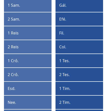
Coríntios
1 Sam.
Gál.
1
Gálatas
Samuel
2 Sam.
Efé.
2
Efésios
Samuel
1 Reis
Fil.
1
Filipenses
Reis
2 Reis
Col.
2
Colossenses
Reis
1 Crô.
1 Tes.
1
1
Crônicas
Tessalonicenses
2 Crô.
2 Tes.
2
2
Crônicas
Tessalonicenses
Esd.
1 Tim.
Esdras
1
Timóteo
Nee.
2 Tim.
Neemias
2