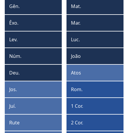
formato
form
Gên.
Mat.
Gênesis
Mateus
de
de
tabela
lista
Êxo.
Mar.
Êxodo
Marcos
Lev.
Luc.
Levítico
Lucas
Núm.
João
Números
João
Deu.
Atos
Deuteronômio
Atos
Jos.
Rom.
Josué
Romanos
Juí.
1 Cor.
Juízes
1
Coríntios
Rute
2 Cor.
Rute
2