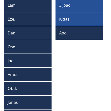
João
Lam.
3 João
Lamentações
3
João
Eze.
Judas
Ezequiel
Judas
Dan.
Apo.
Daniel
Apocalipse
Ose.
Oseias
Joel
Joel
Amós
Amós
Obd.
Obadias
Jonas
Jonas