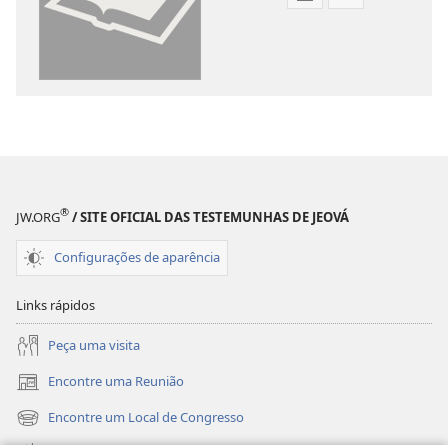
Opções
Opções
de
de
download
download
de
de
publicações
gravações
digitais
de
Tradução
vídeo
do
Tradução
Novo
do
®
Mundo
Novo
JW.ORG
/ SITE OFICIAL DAS TESTEMUNHAS DE JEOVÁ
da
Mundo
Configurações de aparência
Bíblia
da
Sagrada
Bíblia
Links rápidos
(revisão
Sagrada
de
(revisão
Peça uma visita
2015)
de
Encontre uma Reunião
2015)
(abre
nova
Encontre um Local de Congresso
(abre
janela)
nova