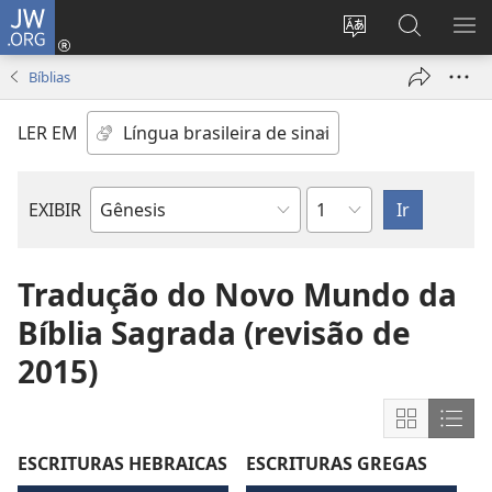
JW.ORG
Log
in
Mudar
Buscar
EXI
(abre
o
no
ME
Bíblias
nova
idioma
JW.ORG
janela)
do
LER EM
site
Capítulo
EXIBIR
Livro
bíblico
Tradução do Novo Mundo da
Bíblia Sagrada (revisão de
2015)
Mostrar
Most
conteúdo
cont
ESCRITURAS HEBRAICAS
ESCRITURAS GREGAS
em
em