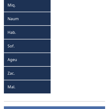
Miq.
Miqueias
Naum
Naum
Hab.
Habacuque
Sof.
Sofonias
Ageu
Ageu
Zac.
Zacarias
Mal.
Malaquias