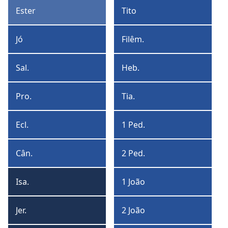
Timóteo
Ester
Tito
Ester
Tito
Jó
Filêm.
Jó
Filêmon
Sal.
Heb.
Salmos
Hebreus
Pro.
Tia.
Provérbios
Tiago
Ecl.
1 Ped.
Eclesiastes
1
Pedro
Cân.
2 Ped.
Cântico
2
de
Pedro
Isa.
1 João
Salomão
Isaías
1
João
Jer.
2 João
Jeremias
2