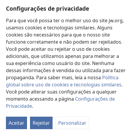
Novidades
janela)
Configurações de privacidade
Vídeos
Para que você possa ter o melhor uso do site jw.org,
Buscar
usamos cookies e tecnologias similares. Alguns
cookies são necessários para que o nosso site
Donativos
(abre
funcione corretamente e não podem ser rejeitados.
nova
Você pode aceitar ou rejeitar o uso de cookies
janela)
Biblioteca On-line da Torre de Vigia™
adicionais, que utilizamos apenas para melhorar a
(abre
sua experiência como usuário do site. Nenhuma
nova
®
JW Hub
janela)
dessas informações é vendida ou utilizada para fazer
(abre
nova
propaganda. Para saber mais, leia a nossa
Política
janela)
global sobre uso de cookies e tecnologias similares
.
Você pode alterar suas configurações a qualquer
momento acessando a página
Configurações de
Copyright
© 2026 Watch Tower Bible and Tract Society of Pennsylvania.
TERMOS DE USO
|
POLÍTICA DE PRIVACIDADE
|
CONFIGURAÇÕES DE
Privacidade
.
Mo
PRIVACIDADE
ta
Aceitar
Rejeitar
Personalizar
d
co