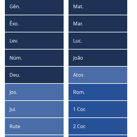
formato
form
Gên.
Mat.
Gênesis
Mateus
de
de
tabela
lista
Êxo.
Mar.
Êxodo
Marcos
Lev.
Luc.
Levítico
Lucas
Núm.
João
Números
João
Deu.
Atos
Deuteronômio
Atos
Jos.
Rom.
Josué
Romanos
Juí.
1 Cor.
Juízes
1
Coríntios
Rute
2 Cor.
Rute
2