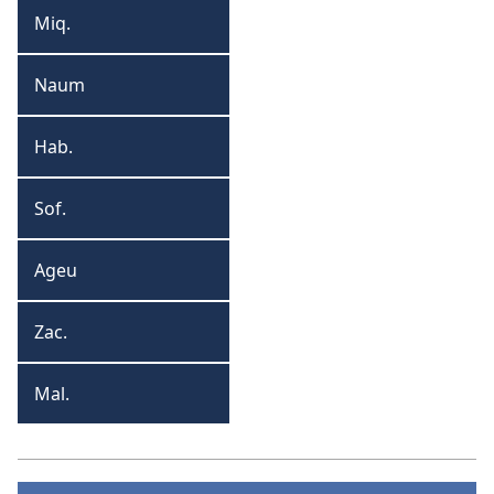
Miq.
Miqueias
Naum
Naum
Hab.
Habacuque
Sof.
Sofonias
Ageu
Ageu
Zac.
Zacarias
Mal.
Malaquias