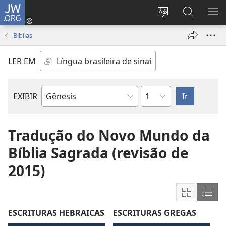
JW.ORG
Log
in
Mudar
Buscar
EXI
(abre
o
no
ME
Bíblias
nova
idioma
JW.ORG
janela)
do
LER EM
site
Capítulo
EXIBIR
Livro
bíblico
Tradução do Novo Mundo da
Bíblia Sagrada (revisão de
2015)
Mostrar
Most
conteúdo
cont
ESCRITURAS HEBRAICAS
ESCRITURAS GREGAS
em
em