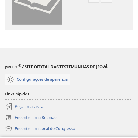
Opções
Opções
de
de
download
download
de
de
publicações
gravações
digitais
de
Tradução
vídeo
do
Tradução
Novo
do
®
Mundo
Novo
JW.ORG
/ SITE OFICIAL DAS TESTEMUNHAS DE JEOVÁ
da
Mundo
Configurações de aparência
Bíblia
da
Sagrada
Bíblia
Links rápidos
(revisão
Sagrada
de
(revisão
Peça uma visita
2015)
de
Encontre uma Reunião
2015)
(abre
nova
Encontre um Local de Congresso
(abre
janela)
nova