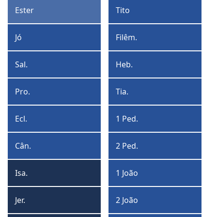
Timóteo
Ester
Tito
Ester
Tito
Jó
Filêm.
Jó
Filêmon
Sal.
Heb.
Salmos
Hebreus
Pro.
Tia.
Provérbios
Tiago
Ecl.
1 Ped.
Eclesiastes
1
Pedro
Cân.
2 Ped.
Cântico
2
de
Pedro
Isa.
1 João
Salomão
Isaías
1
João
Jer.
2 João
Jeremias
2