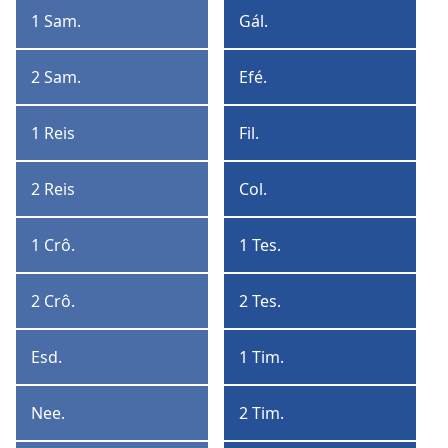
Coríntios
1 Sam.
Gál.
1
Gálatas
Samuel
2 Sam.
Efé.
2
Efésios
Samuel
1 Reis
Fil.
1
Filipenses
Reis
2 Reis
Col.
2
Colossenses
Reis
1 Crô.
1 Tes.
1
1
Crônicas
Tessalonicenses
2 Crô.
2 Tes.
2
2
Crônicas
Tessalonicenses
Esd.
1 Tim.
Esdras
1
Timóteo
Nee.
2 Tim.
Neemias
2