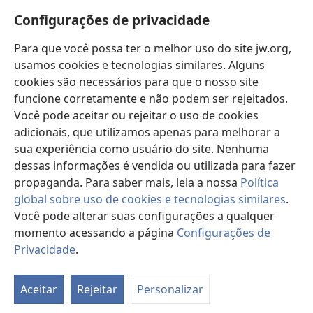
Novidades
janela)
Configurações de privacidade
Vídeos
Para que você possa ter o melhor uso do site jw.org,
Buscar
usamos cookies e tecnologias similares. Alguns
cookies são necessários para que o nosso site
Donativos
(abre
funcione corretamente e não podem ser rejeitados.
nova
Você pode aceitar ou rejeitar o uso de cookies
janela)
Biblioteca On-line da Torre de Vigia™
adicionais, que utilizamos apenas para melhorar a
(abre
sua experiência como usuário do site. Nenhuma
nova
®
JW Hub
janela)
dessas informações é vendida ou utilizada para fazer
(abre
nova
propaganda. Para saber mais, leia a nossa
Política
janela)
global sobre uso de cookies e tecnologias similares
.
Você pode alterar suas configurações a qualquer
momento acessando a página
Configurações de
Copyright
© 2026 Watch Tower Bible and Tract Society of Pennsylvania.
TERMOS DE USO
|
POLÍTICA DE PRIVACIDADE
|
CONFIGURAÇÕES DE
Privacidade
.
Mo
PRIVACIDADE
ta
Aceitar
Rejeitar
Personalizar
d
co