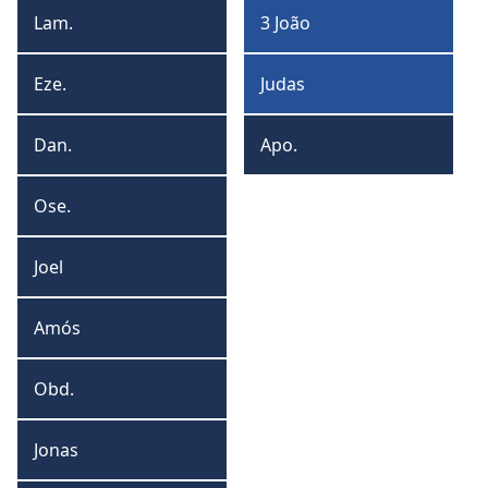
João
Lam.
3 João
Lamentações
3
João
Eze.
Judas
Ezequiel
Judas
Dan.
Apo.
Daniel
Apocalipse
Ose.
Oseias
Joel
Joel
Amós
Amós
Obd.
Obadias
Jonas
Jonas