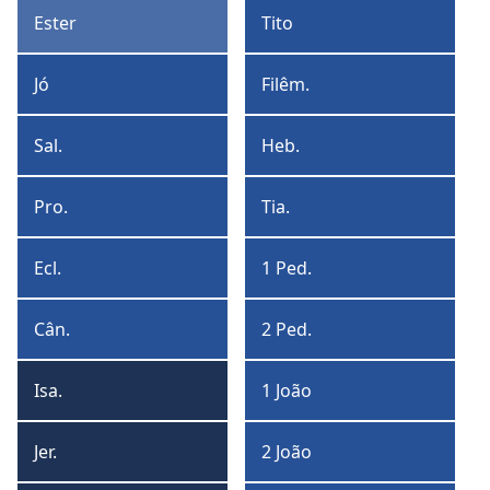
Timóteo
Ester
Tito
Ester
Tito
Jó
Filêm.
Jó
Filêmon
Sal.
Heb.
Salmos
Hebreus
Pro.
Tia.
Provérbios
Tiago
Ecl.
1 Ped.
Eclesiastes
1
Pedro
Cân.
2 Ped.
Cântico
2
de
Pedro
Isa.
1 João
Salomão
Isaías
1
João
Jer.
2 João
Jeremias
2