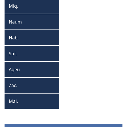
Miq.
Miqueias
Naum
Naum
Hab.
Habacuque
Sof.
Sofonias
Ageu
Ageu
Zac.
Zacarias
Mal.
Malaquias