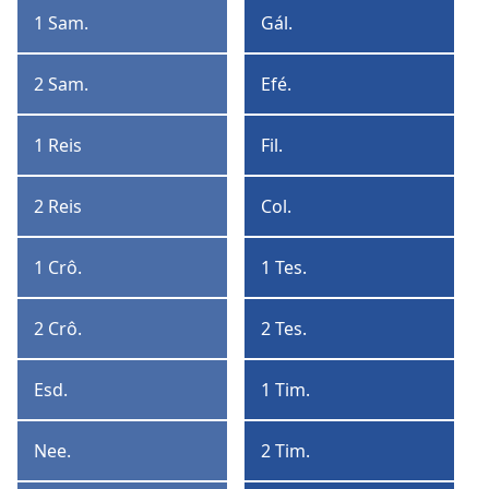
Coríntios
1 Sam.
Gál.
1
Gálatas
Samuel
2 Sam.
Efé.
2
Efésios
Samuel
1 Reis
Fil.
1
Filipenses
Reis
2 Reis
Col.
2
Colossenses
Reis
1 Crô.
1 Tes.
1
1
Crônicas
Tessalonicenses
2 Crô.
2 Tes.
2
2
Crônicas
Tessalonicenses
Esd.
1 Tim.
Esdras
1
Timóteo
Nee.
2 Tim.
Neemias
2