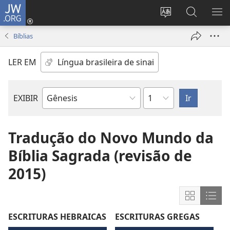
JW.ORG
Log
in
Mudar
Buscar
EXI
(abre
o
no
ME
Bíblias
nova
idioma
JW.ORG
janela)
do
LER EM
site
Capítulo
EXIBIR
Livro
bíblico
Tradução do Novo Mundo da
Bíblia Sagrada (revisão de
2015)
Mostrar
Most
conteúdo
cont
ESCRITURAS HEBRAICAS
ESCRITURAS GREGAS
em
em