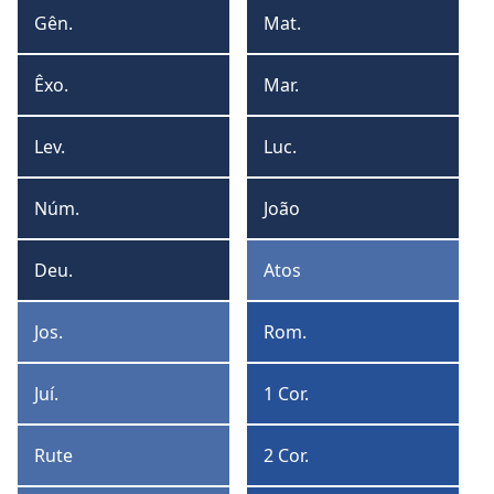
formato
form
Gên.
Mat.
Gênesis
Mateus
de
de
tabela
lista
Êxo.
Mar.
Êxodo
Marcos
Lev.
Luc.
Levítico
Lucas
Núm.
João
Números
João
Deu.
Atos
Deuteronômio
Atos
Jos.
Rom.
Josué
Romanos
Juí.
1 Cor.
Juízes
1
Coríntios
Rute
2 Cor.
Rute
2