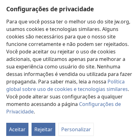
Novidades
janela)
Configurações de privacidade
Vídeos
Para que você possa ter o melhor uso do site jw.org,
Buscar
usamos cookies e tecnologias similares. Alguns
cookies são necessários para que o nosso site
Donativos
(abre
funcione corretamente e não podem ser rejeitados.
nova
Você pode aceitar ou rejeitar o uso de cookies
janela)
Biblioteca On-line da Torre de Vigia™
adicionais, que utilizamos apenas para melhorar a
(abre
sua experiência como usuário do site. Nenhuma
nova
®
JW Hub
janela)
dessas informações é vendida ou utilizada para fazer
(abre
nova
propaganda. Para saber mais, leia a nossa
Política
janela)
global sobre uso de cookies e tecnologias similares
.
Você pode alterar suas configurações a qualquer
momento acessando a página
Configurações de
Copyright
© 2026 Watch Tower Bible and Tract Society of Pennsylvania.
TERMOS DE USO
|
POLÍTICA DE PRIVACIDADE
|
CONFIGURAÇÕES DE
Privacidade
.
Mo
PRIVACIDADE
ta
Aceitar
Rejeitar
Personalizar
d
co