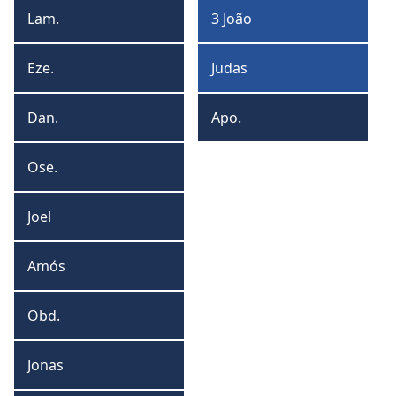
João
Lam.
3 João
Lamentações
3
João
Eze.
Judas
Ezequiel
Judas
Dan.
Apo.
Daniel
Apocalipse
Ose.
Oseias
Joel
Joel
Amós
Amós
Obd.
Obadias
Jonas
Jonas