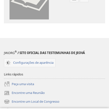
Opções
Opções
de
de
download
download
de
de
publicações
gravações
digitais
de
Tradução
vídeo
do
Tradução
Novo
do
®
Mundo
Novo
JW.ORG
/ SITE OFICIAL DAS TESTEMUNHAS DE JEOVÁ
da
Mundo
Configurações de aparência
Bíblia
da
Sagrada
Bíblia
Links rápidos
(revisão
Sagrada
de
(revisão
Peça uma visita
2015)
de
Encontre uma Reunião
2015)
(abre
nova
Encontre um Local de Congresso
(abre
janela)
nova