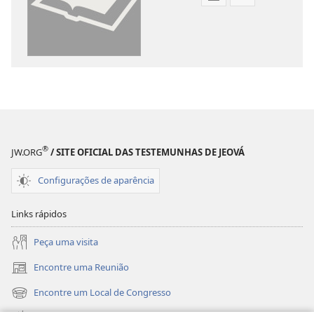
Opções
Opções
de
de
download
download
de
de
publicações
gravações
digitais
de
Tradução
vídeo
do
Tradução
Novo
do
®
Mundo
Novo
JW.ORG
/ SITE OFICIAL DAS TESTEMUNHAS DE JEOVÁ
da
Mundo
Configurações de aparência
Bíblia
da
Sagrada
Bíblia
Links rápidos
(revisão
Sagrada
de
(revisão
Peça uma visita
2015)
de
Encontre uma Reunião
2015)
(abre
nova
Encontre um Local de Congresso
(abre
janela)
nova