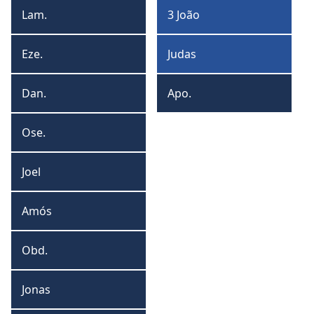
João
Lam.
3 João
Lamentações
3
João
Eze.
Judas
Ezequiel
Judas
Dan.
Apo.
Daniel
Apocalipse
Ose.
Oseias
Joel
Joel
Amós
Amós
Obd.
Obadias
Jonas
Jonas