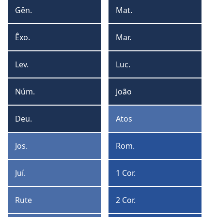
formato
form
Gên.
Mat.
Gênesis
Mateus
de
de
tabela
lista
Êxo.
Mar.
Êxodo
Marcos
Lev.
Luc.
Levítico
Lucas
Núm.
João
Números
João
Deu.
Atos
Deuteronômio
Atos
Jos.
Rom.
Josué
Romanos
Juí.
1 Cor.
Juízes
1
Coríntios
Rute
2 Cor.
Rute
2