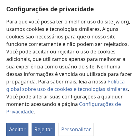
Novidades
janela)
Configurações de privacidade
Vídeos
Para que você possa ter o melhor uso do site jw.org,
Buscar
usamos cookies e tecnologias similares. Alguns
cookies são necessários para que o nosso site
Donativos
(abre
funcione corretamente e não podem ser rejeitados.
nova
Você pode aceitar ou rejeitar o uso de cookies
janela)
Biblioteca On-line da Torre de Vigia™
adicionais, que utilizamos apenas para melhorar a
(abre
sua experiência como usuário do site. Nenhuma
nova
®
JW Hub
janela)
dessas informações é vendida ou utilizada para fazer
(abre
nova
propaganda. Para saber mais, leia a nossa
Política
janela)
global sobre uso de cookies e tecnologias similares
.
Você pode alterar suas configurações a qualquer
momento acessando a página
Configurações de
Copyright
© 2026 Watch Tower Bible and Tract Society of Pennsylvania.
TERMOS DE USO
|
POLÍTICA DE PRIVACIDADE
|
CONFIGURAÇÕES DE
Privacidade
.
Mo
PRIVACIDADE
ta
Aceitar
Rejeitar
Personalizar
d
co