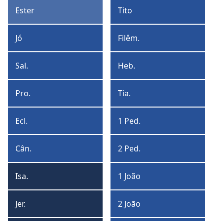
Timóteo
Ester
Tito
Ester
Tito
Jó
Filêm.
Jó
Filêmon
Sal.
Heb.
Salmos
Hebreus
Pro.
Tia.
Provérbios
Tiago
Ecl.
1 Ped.
Eclesiastes
1
Pedro
Cân.
2 Ped.
Cântico
2
de
Pedro
Isa.
1 João
Salomão
Isaías
1
João
Jer.
2 João
Jeremias
2