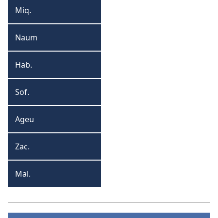
Miq.
Miqueias
Naum
Naum
Hab.
Habacuque
Sof.
Sofonias
Ageu
Ageu
Zac.
Zacarias
Mal.
Malaquias