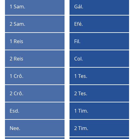
Coríntios
1 Sam.
Gál.
1
Gálatas
Samuel
2 Sam.
Efé.
2
Efésios
Samuel
1 Reis
Fil.
1
Filipenses
Reis
2 Reis
Col.
2
Colossenses
Reis
1 Crô.
1 Tes.
1
1
Crônicas
Tessalonicenses
2 Crô.
2 Tes.
2
2
Crônicas
Tessalonicenses
Esd.
1 Tim.
Esdras
1
Timóteo
Nee.
2 Tim.
Neemias
2