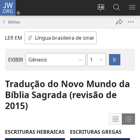
JW.ORG
Log
in
Mudar
Buscar
EXI
(abre
o
no
ME
Bíblias
nova
idioma
JW.ORG
janela)
do
LER EM
site
Capítulo
EXIBIR
Livro
bíblico
Tradução do Novo Mundo da
Bíblia Sagrada (revisão de
2015)
Mostrar
Most
conteúdo
cont
ESCRITURAS HEBRAICAS
ESCRITURAS GREGAS
em
em