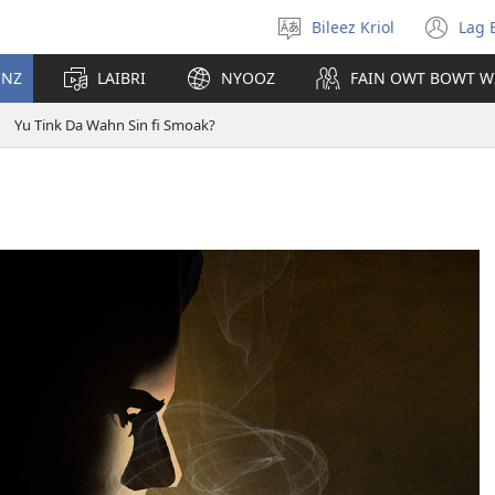
Bileez Kriol
Lag 
Pik
(o
Langwij
ny
INZ
LAIBRI
NYOOZ
FAIN OWT BOWT W
wi
Yu Tink Da Wahn Sin fi Smoak?