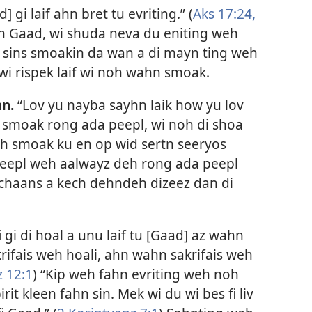
] gi laif ahn bret tu evriting.” (
Aks 17:24,
ahn Gaad, wi shuda neva du eniting weh
 sins smoakin da wan a di mayn ting weh
f wi rispek laif wi noh wahn smoak.
hn.
“Lov yu nayba sayhn laik how yu lov
wi smoak rong ada peepl, wi noh di shoa
h smoak ku en op wid sertn seeryos
 peepl weh aalwayz deh rong ada peepl
chaans a kech dehndeh dizeez dan di
 gi di hoal a unu laif tu [Gaad] az wahn
krifais weh hoali, ahn wahn sakrifais weh
 12:1
) “Kip weh fahn evriting weh noh
it kleen fahn sin. Mek wi du wi bes fi liv