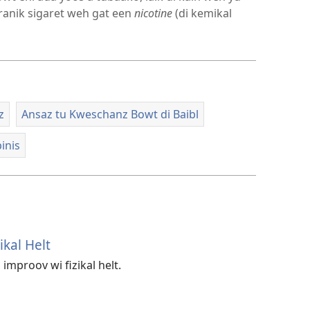
hranik sigaret weh gat een
nicotine
(di kemikal
z
Ansaz tu Kweschanz Bowt di Baibl
inis
kal Helt
i improov wi fizikal helt.