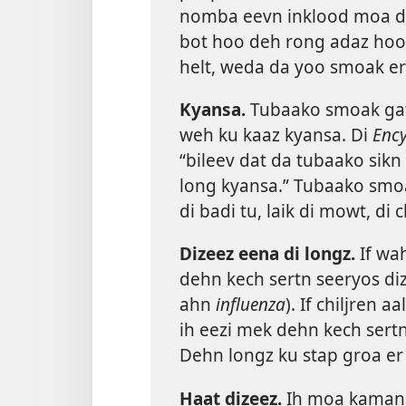
nomba eevn inklood moa d
bot hoo deh rong adaz hoo
helt, weda da yoo smoak e
Kyansa.
Tubaako smoak gat
weh ku kaaz kyansa. Di
Ency
“bileev dat da tubaako sik
long kyansa.” Tubaako smo
di badi tu, laik di mowt, di 
Dizeez eena di longz.
If wah
dehn kech sertn seeryos di
ahn
influenza
). If chiljren
ih eezi mek dehn kech sertn
Dehn longz ku stap groa er
Haat dizeez.
Ih moa kaman 