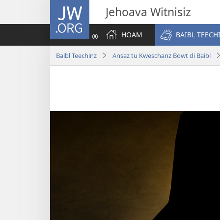
JW.ORG
Jehoava Witnisiz
HOAM
BAIBL TEECH
Baibl Teechinz
Ansaz tu Kweschanz Bowt di Baibl