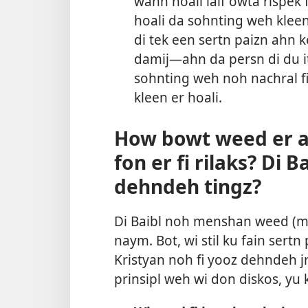
wahn hoali laif owta rispek f
hoali da sohnting weh klee
di tek een sertn paizn ahn 
damij—ahn da persn di du it 
sohnting weh noh nachral 
kleen er hoali.
How bowt weed er ad
fon er fi rilaks? Di 
dehndeh tingz?
Di Baibl noh menshan weed (mar
naym. Bot, wi stil ku fain sert
Kristyan noh fi yooz dehndeh j
prinsipl weh wi don diskos, yu