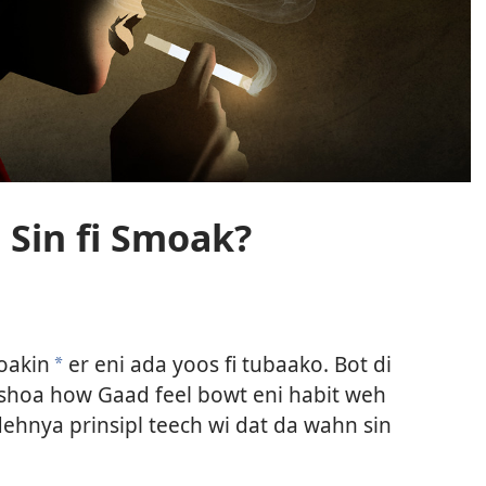
 Sin fi Smoak?
oakin
er eni ada yoos fi tubaako. Bot di
a
h shoa how Gaad feel bowt eni habit weh
 dehnya prinsipl teech wi dat da wahn sin