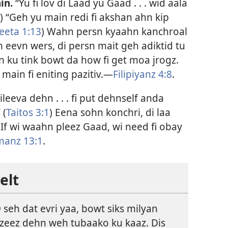
in.
“Yu fi lov di Laad yu Gaad . . . wid aala
) “Geh yu main redi fi akshan ahn kip
eeta 1:​13
) Wahn persn kyaahn kanchroal
hn eevn wers, di persn mait geh adiktid tu
n ku tink bowt da how fi get moa jrogz.
ain fi eniting pazitiv.​—
Filipiyanz 4:8
.
ileeva dehn . . . fi put dehnself anda
 (
Taitos 3:1
) Eena sohn konchri, di laa
 If wi waahn pleez Gaad, wi need fi obay
anz 13:1
.
elt
n
seh dat evri yaa, bowt siks milyan
dizeez dehn weh tubaako ku kaaz. Dis