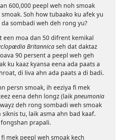
an 600,000 peepl weh noh smoak
 smoak. Soh how tubaako ku afek yu
r da sombadi weh deh rong yu?
 een moa dan 50 difrent kemikal
clopædia Britannica
seh dat daktaz
n oava 90 persent a peepl weh geh
ak ku kaaz kyansa eena ada paats a
chroat, di liva ahn ada paats a di badi.
n persn smoak, ih eeziya fi mek
zeez eena dehn longz (laik
pneumonia
 aalwayz deh rong sombadi weh smoak
 siknis tu, laik asma ahn bad kaaf.
 fongshan prapali.
fi mek peepl weh smoak kech