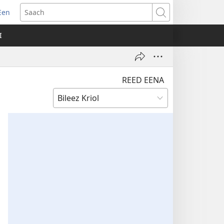
Een
apm
Saach
oo
I
ndo)
REED EENA