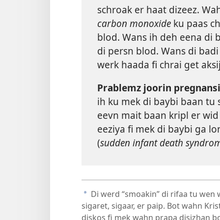
schroak er haat dizeez. W
carbon monoxide
ku paas ch
blod. Wans ih deh eena di bl
di persn blod. Wans di badi 
werk haada fi chrai get aksij
Prablemz joorin pregnansi
ih ku mek di baybi baan tu 
eevn mait baan kripl er wi
eeziya fi mek di baybi ga l
(
sudden infant death syndro
Di werd “smoakin” di rifaa tu we
a
sigaret, sigaar, er paip. Bot wahn Kri
diskos fi mek wahn prapa disizhan bo