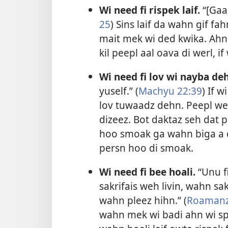
Wi need fi rispek laif.
“[Gaad
25
) Sins laif da wahn gif f
mait mek wi ded kwika. Ahn
kil peepl aal oava di werl, i
Wi need fi lov wi nayba de
yuself.” (
Machyu 22:39
) If 
lov tuwaadz dehn. Peepl we
dizeez. Bot daktaz seh dat
hoo smoak ga wahn biga a 
persn hoo di smoak.
Wi need fi bee hoali.
“Unu fi
sakrifais weh livin, wahn sa
wahn pleez hihn.” (
Roamanz
wahn mek wi badi ahn wi spir