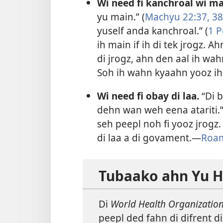
Wi need fi kanchroal wi ma
yu main.” (
Machyu 22:37, 38
yuself anda kanchroal.” (
1 P
ih main if ih di tek jrogz. A
di jrogz, ahn den aal ih wah
Soh ih wahn kyaahn yooz ih m
Wi need fi obay di laa.
“Di b
dehn wan weh eena atariti.”
seh peepl noh fi yooz jrogz.
di laa a di govament.​—
Roam
Tubaako ahn Yu H
Di
World Health Organizatio
peepl ded fahn di difrent 