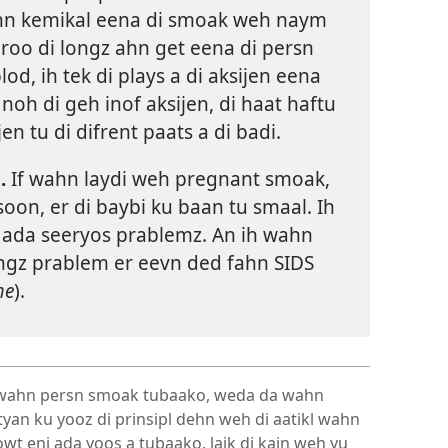
ahn kemikal eena di smoak weh naym
roo di longz ahn get eena di persn
od, ih tek di plays a di aksijen eena
noh di geh inof aksijen, di haat haftu
en tu di difrent paats a di badi.
.
If wahn laydi weh pregnant smoak,
soon, er di baybi ku baan tu smaal. Ih
d ada seeryos prablemz. An ih wahn
ongz prablem er eevn ded fahn SIDS
me
).
n wahn persn smoak tubaako, weda da wahn
styan ku yooz di prinsipl dehn weh di aatikl wahn
wt eni ada yoos a tubaako, laik di kain weh yu