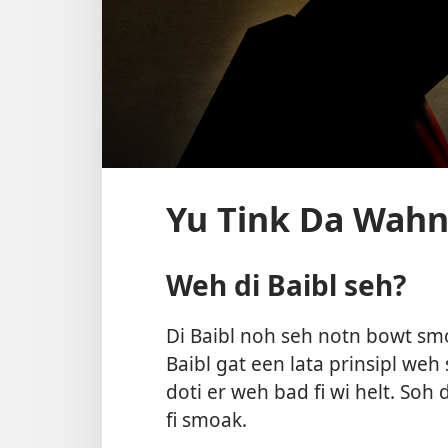
Yu Tink Da Wahn
Weh di Baibl seh?
Di Baibl noh seh notn bowt sm
Baibl gat een lata prinsipl we
doti er weh bad fi wi helt. Soh
fi smoak.