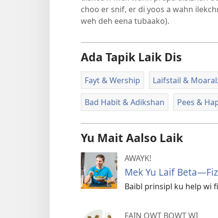
choo er snif, er di yoos a wahn ilekc
weh deh eena tubaako).
Ada Tapik Laik Dis
Fayt & Wership
Laifstail & Moaral
Bad Habit & Adikshan
Pees & Hap
Yu Mait Aalso Laik
AWAYK!
Mek Yu Laif Beta—Fizi
Baibl prinsipl ku help wi f
FAIN OWT BOWT WI