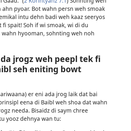
i Gaad.” (
2 Korintyanz 7:1
) Sohnting weh
n ahn pyoar. Bot wahn persn weh smoak
kemikal intu dehn badi weh kaaz seeryos
fi spait! Soh if wi smoak, wi di du
fi wahn hyooman, sohnting weh noh
a jrogz weh peepl tek fi
Baibl seh eniting bowt
iwaana) er eni ada jrog laik dat bai
n prinsipl eena di Baibl weh shoa dat wahn
rogz needa. Bisaidz di saym chree
 ku yooz dehnya wan tu: