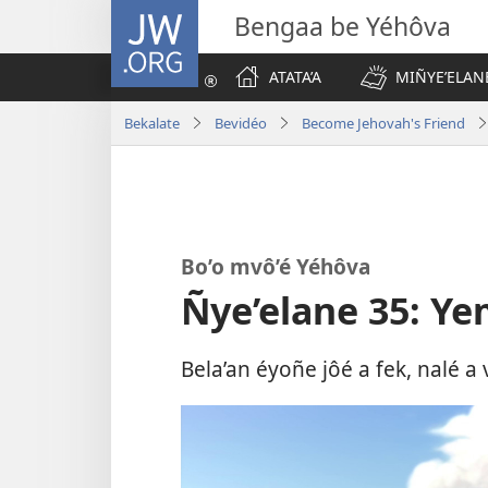
JW.ORG
Bengaa be Yéhôva
ATATA’A
MIÑYE’ELAN
Bekalate
Bevidéo
Become Jehovah's Friend
Bo’o mvô’é Yéhôva
Ñye’elane 35: Ye
Bela’an éyoñe jôé a fek, nalé 