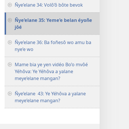
Ñye’elane 34: Volô’ô bôte bevok
Ñye’elane 35: Yeme’e belan éyoñe
jôé
Ñye’elane 36: Ba foñesô wo amu ba
nye’e wo
Mame bia ye yen vidéo Bo’o mvôé
Yéhôva: Ye Yéhôva a yalane
meye’elane mangan?
Ñye’elane 43: Ye Yéhôva a yalane
meye’elane mangan?