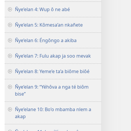
Ñye’elan 4: Wup ô ne abé
Ñye’elan 5: Kômesa’an nkañete
Ñye’elan 6: Éngôngo a akiba
Ñye’elan 7: Fulu akap ja soo mevak
Ñye’elan 8: Yeme’e ta’a biôme biôé
Ñye’elan 9: “Yéhôva a nga té biôm
bise”
Ñye’elane 10: Bo’o mbamba nlem a
akap