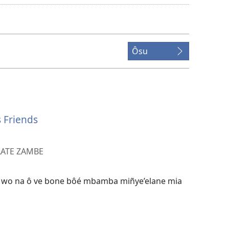
mam
ma
volô
na
Ôsu
ô
limiti
bevidéo
 Friends
LATE ZAMBE
 wo na ô ve bone bôé mbamba miñye’elane mia