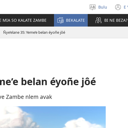
Bulu
E 
Tobôk
(
nkobô
n
E MIA SO KALATE ZAMBE
BEKALATE
BI NE BEZA?
w
Ñye’elane 35: Yeme’e belan éyoñe jôé
me’e belan éyoñe jôé
a ve Zambe nlem avak