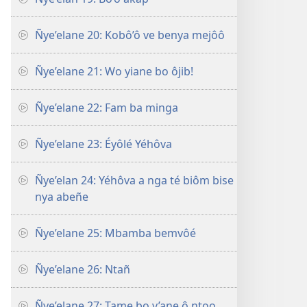
Ñye’elane 20: Kobô’ô ve benya mejôô
Ñye’elane 21: Wo yiane bo ôjib!
Ñye’elane 22: Fam ba minga
Ñye’elane 23: Éyôlé Yéhôva
Ñye’elan 24: Yéhôva a nga té biôm bise
nya abeñe
Ñye’elane 25: Mbamba bemvôé
Ñye’elane 26: Ntañ
Ñye’elane 27: Tame bo v’ane ô ntoo