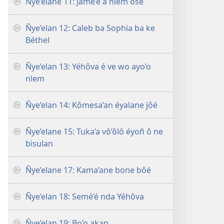
Ñye’elane 11: Jamé’é a nlem ôse
Ñye’elan 12: Caleb ba Sophia ba ke
Béthel
Ñye’elan 13: Yéhôva é ve wo ayo’o
nlem
Ñye’elan 14: Kômesa’an éyalane jôé
Ñye’elane 15: Tuka’a vô’ôlô éyoñ ô ne
bisulan
Ñye’elane 17: Kama’ane bone bôé
Ñye’elan 18: Semé’é nda Yéhôva
Ñye’elan 19: Bo’o akap