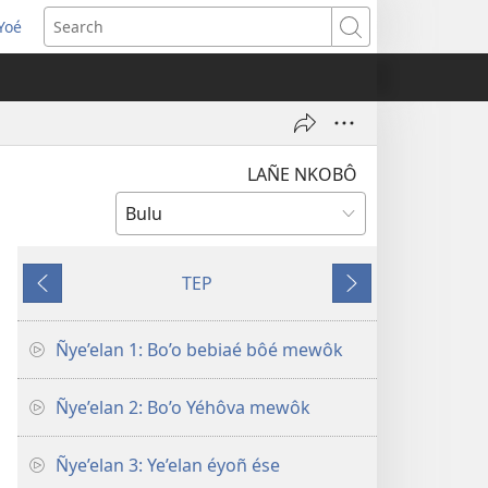
Yoé
opens
Search
ew
indow)
LAÑE NKOBÔ
TEP
Mvus
Ôsu
Ñye’elan 1: Bo’o bebiaé bôé mewôk
Ñye’elan 2: Bo’o Yéhôva mewôk
Ñye’elan 3: Ye’elan éyoñ ése