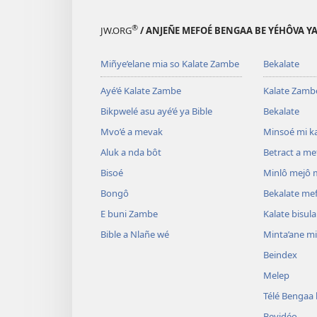
®
JW.ORG
/ ANJEÑE MEFOÉ BENGAA BE YÉHÔVA Y
Miñye’elane mia so Kalate Zambe
Bekalate
Ayé’é Kalate Zambe
Kalate Zamb
Bikpwelé asu ayé’é ya Bible
Bekalate
Mvo’é a mevak
Minsoé mi ka
Aluk a nda bôt
Betract a m
Bisoé
Minlô mejô 
Bongô
Bekalate me
E buni Zambe
Kalate bisul
Bible a Nlañe wé
Minta’ane m
Beindex
Melep
Télé Bengaa
Bevidéo