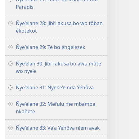
Paradis
Ñye’elane 28: Jibi’i akusa bo wo tôban
ékotekot
Ñye’elane 29: Te bo éngelezek
Ñye’elan 30: Jibi’i akusa bo awu môte
wo nye’e
Ñye’elane 31: Nyeke’e nda Yéhôva
Ñye’elane 32: Mefulu me mbamba
nkañete
Ñye’elane 33: Va’a Yéhôva nlem avak