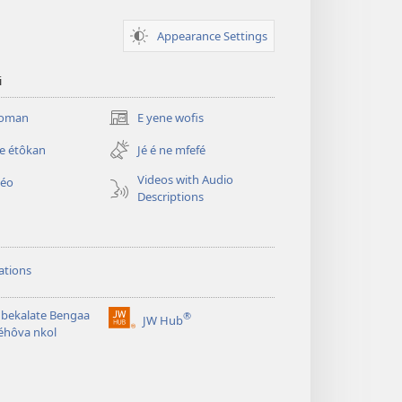
Appearance Settings
i
njoman
E yene wofis
(opens
new
e étôkan
Jé é ne mfefé
window)
Videos with Audio
déo
Descriptions
ations
bekalate Bengaa
®
JW Hub
(opens
éhôva nkol
new
window)