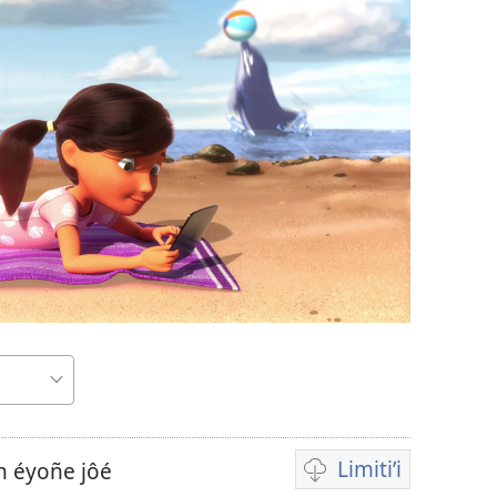
Limiti’i
n éyoñe jôé
Tobô'