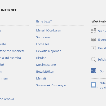
A INTERNET
Bi ne beza?
Jeñek tyi’ib
e
Minsili bôte ba sili
Sili 
Sili njoman
E yen
(opens
late
Lôme bia
new
Bevi
window)
efebe me mbañete
Bewofis a njoman
mia kui nsamba
Bisulan
Jeñek
foé
Mesimesa’ane
Don
an
Beta bitôkan
(opens
new
i mam
Minlañ
window)
Nda 
Si nyi meku’u menyin
(opens
be Y
new
window)
 be Yéhôva