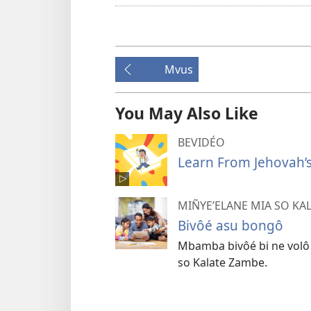
na
ô
wuluu
Mvus
You May Also Like
BEVIDÉO
Learn From Jehovah’s
MIÑYE’ELANE MIA SO KA
Bivôé asu bongô
Mbamba bivôé bi ne volô
so Kalate Zambe.