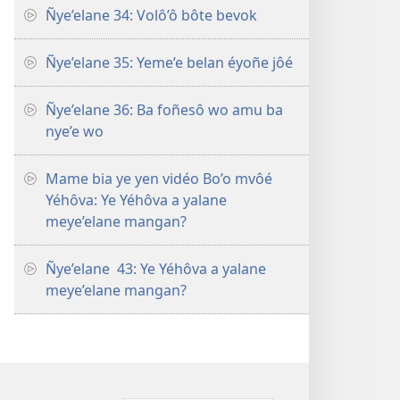
Ñye’elane 34: Volô’ô bôte bevok
Ñye’elane 35: Yeme’e belan éyoñe jôé
Ñye’elane 36: Ba foñesô wo amu ba
nye’e wo
Mame bia ye yen vidéo Bo’o mvôé
Yéhôva: Ye Yéhôva a yalane
meye’elane mangan?
Ñye’elane 43: Ye Yéhôva a yalane
meye’elane mangan?