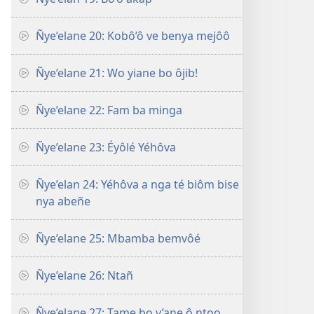
Ñye’elane 20: Kobô’ô ve benya mejôô
Ñye’elane 21: Wo yiane bo ôjib!
Ñye’elane 22: Fam ba minga
Ñye’elane 23: Éyôlé Yéhôva
Ñye’elan 24: Yéhôva a nga té biôm bise
nya abeñe
Ñye’elane 25: Mbamba bemvôé
Ñye’elane 26: Ntañ
Ñye’elane 27: Tame bo v’ane ô ntoo