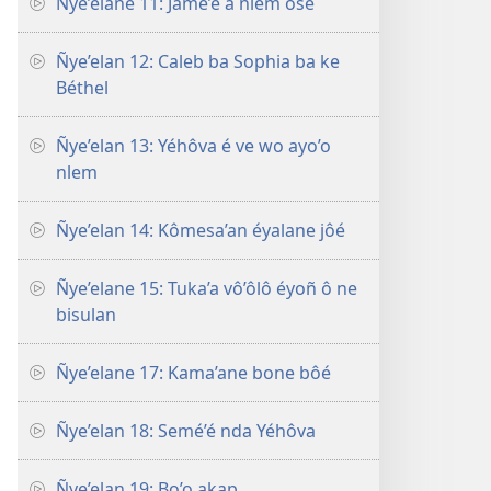
Ñye’elane 11: Jamé’é a nlem ôse
Ñye’elan 12: Caleb ba Sophia ba ke
Béthel
Ñye’elan 13: Yéhôva é ve wo ayo’o
nlem
Ñye’elan 14: Kômesa’an éyalane jôé
Ñye’elane 15: Tuka’a vô’ôlô éyoñ ô ne
bisulan
Ñye’elane 17: Kama’ane bone bôé
Ñye’elan 18: Semé’é nda Yéhôva
Ñye’elan 19: Bo’o akap