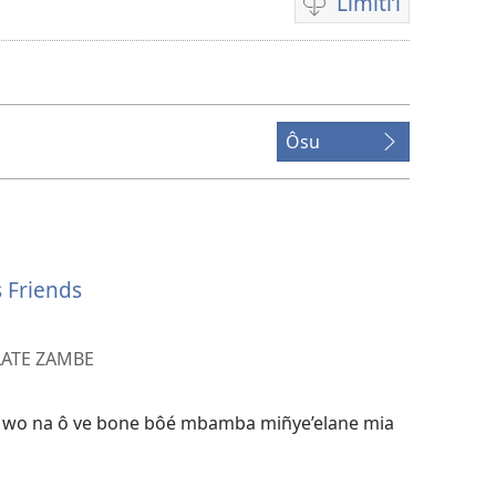
Limiti’i
Tobô'
mam
ma
volô
na
Ôsu
ô
limiti
bevidéo
 Friends
LATE ZAMBE
 wo na ô ve bone bôé mbamba miñye’elane mia