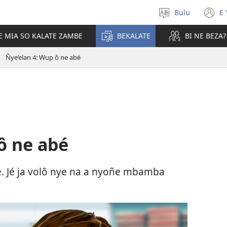
Bulu
E 
Tobôk
(
nkobô
n
E MIA SO KALATE ZAMBE
BEKALATE
BI NE BEZA?
w
Ñye’elan 4: Wup ô ne abé
ô ne abé
jé. Jé ja volô nye na a nyoñe mbamba