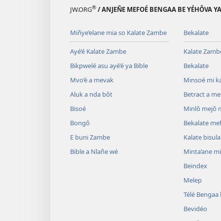
®
JW.ORG
/ ANJEÑE MEFOÉ BENGAA BE YÉHÔVA Y
Miñye’elane mia so Kalate Zambe
Bekalate
Ayé’é Kalate Zambe
Kalate Zamb
Bikpwelé asu ayé’é ya Bible
Bekalate
Mvo’é a mevak
Minsoé mi ka
Aluk a nda bôt
Betract a m
Bisoé
Minlô mejô 
Bongô
Bekalate me
E buni Zambe
Kalate bisul
Bible a Nlañe wé
Minta’ane m
Beindex
Melep
Télé Bengaa
Bevidéo