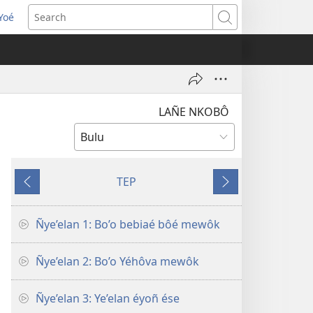
Yoé
opens
Search
ew
indow)
LAÑE NKOBÔ
TEP
Mvus
Ôsu
Ñye’elan 1: Bo’o bebiaé bôé mewôk
Ñye’elan 2: Bo’o Yéhôva mewôk
Ñye’elan 3: Ye’elan éyoñ ése