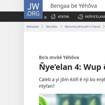
JW.ORG
Bengaa be Yéhôva
ATATA’A
MIÑYE’ELAN
Bekalate
Bevidéo
Become Jehovah's Friend
Bo’o mvôé Yéhôva
Ñye’elan 4: Wup 
Caleb a yi jôm éziñ é nji bo en
ntyi’an?