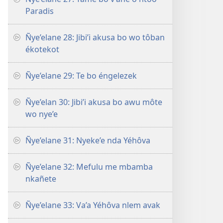
Paradis
Ñye’elane 28: Jibi’i akusa bo wo tôban
ékotekot
Ñye’elane 29: Te bo éngelezek
Ñye’elan 30: Jibi’i akusa bo awu môte
wo nye’e
Ñye’elane 31: Nyeke’e nda Yéhôva
Ñye’elane 32: Mefulu me mbamba
nkañete
Ñye’elane 33: Va’a Yéhôva nlem avak