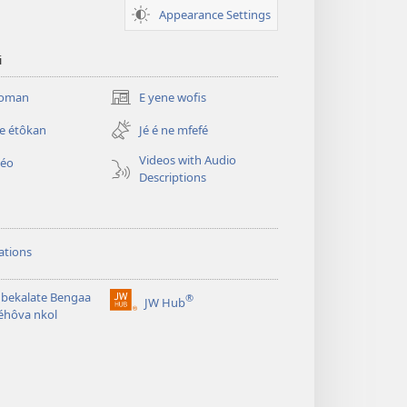
Appearance Settings
i
njoman
E yene wofis
(opens
new
e étôkan
Jé é ne mfefé
window)
Videos with Audio
déo
Descriptions
ations
bekalate Bengaa
®
JW Hub
(opens
éhôva nkol
new
window)