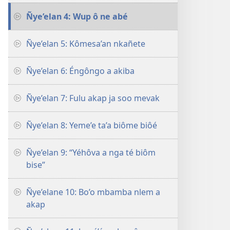
Ñye’elan 4: Wup ô ne abé
Ñye’elan 5: Kômesa’an nkañete
Ñye’elan 6: Éngôngo a akiba
Ñye’elan 7: Fulu akap ja soo mevak
Ñye’elan 8: Yeme’e ta’a biôme biôé
Ñye’elan 9: “Yéhôva a nga té biôm
bise”
Ñye’elane 10: Bo’o mbamba nlem a
akap