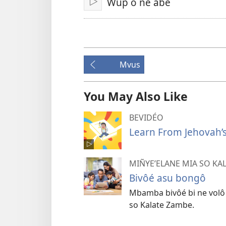
Wup ô ne abé
yi
Fitik
na
ô
wuluu
Mvus
You May Also Like
BEVIDÉO
Learn From Jehovah’s
MIÑYE’ELANE MIA SO KA
Bivôé asu bongô
Mbamba bivôé bi ne volô
so Kalate Zambe.