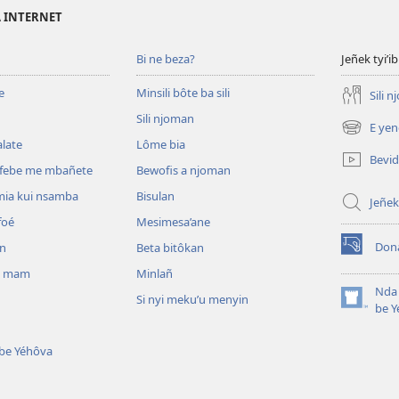
A INTERNET
Bi ne beza?
Jeñek tyi’ib
e
Minsili bôte ba sili
Sili 
Sili njoman
E yen
(opens
late
Lôme bia
new
Bevi
window)
efebe me mbañete
Bewofis a njoman
mia kui nsamba
Bisulan
Jeñek
foé
Mesimesa’ane
Don
an
Beta bitôkan
(opens
new
i mam
Minlañ
window)
Nda 
Si nyi meku’u menyin
(opens
be Y
new
window)
 be Yéhôva