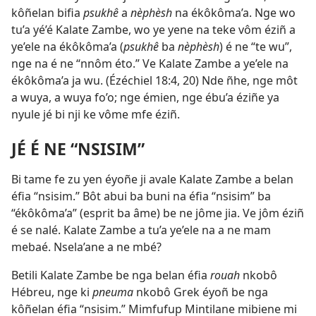
kôñelan bifia
psukhê
a
nèphèsh
na ékôkôma’a. Nge wo
tu’a yé’é Kalate Zambe, wo ye yene na teke vôm éziñ a
ye’ele na ékôkôma’a (
psukhê
ba
nèphèsh
) é ne “te wu”,
nge na é ne “nnôm éto.” Ve Kalate Zambe a ye’ele na
ékôkôma’a ja wu. (
Ézéchiel 18:4,
20
) Nde ñhe, nge môt
a wuya, a wuya fo’o; nge émien, nge ébu’a éziñe ya
nyule jé bi nji ke vôme mfe éziñ.
JÉ É NE “NSISIM”
Bi tame fe zu yen éyoñe ji avale Kalate Zambe a belan
éfia “nsisim.” Bôt abui ba buni na éfia “nsisim” ba
“ékôkôma’a” (esprit ba âme) be ne jôme jia. Ve jôm éziñ
é se nalé. Kalate Zambe a tu’a ye’ele na a ne mam
mebaé. Nsela’ane a ne mbé?
Betili Kalate Zambe be nga belan éfia
rouah
nkobô
Hébreu, nge ki
pneuma
nkobô Grek éyoñ be nga
kôñelan éfia “nsisim.” Mimfufup Mintilane mibiene mi