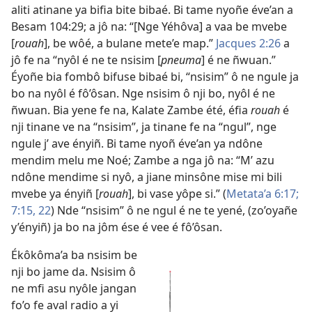
aliti atinane ya bifia bite bibaé. Bi tame nyoñe éve’an a
Besam 104:29
; a jô na: “[Nge Yéhôva] a vaa be mvebe
[
rouah
], be wôé, a bulane mete’e map.”
Jacques 2:26
a
jô fe na “nyôl é ne te nsisim [
pneuma
] é ne ñwuan.”
Éyoñe bia fombô bifuse bibaé bi, “nsisim” ô ne ngule ja
bo na nyôl é fô’ôsan. Nge nsisim ô nji bo, nyôl é ne
ñwuan. Bia yene fe na, Kalate Zambe été, éfia
rouah
é
nji tinane ve na “nsisim”, ja tinane fe na “ngul”, nge
ngule j’ ave ényiñ. Bi tame nyoñ éve’an ya ndône
mendim melu me Noé; Zambe a nga jô na: “M’ azu
ndône mendime si nyô, a jiane minsône mise mi bili
mvebe ya ényiñ [
rouah
], bi vase yôpe si.” (
Metata’a 6:17;
7:15,
22
) Nde “nsisim” ô ne ngul é ne te yené, (zo’oyañe
y’ényiñ) ja bo na jôm ése é vee é fô’ôsan.
Ékôkôma’a ba nsisim be
nji bo jame da. Nsisim ô
ne mfi asu nyôle jangan
fo’o fe aval radio a yi