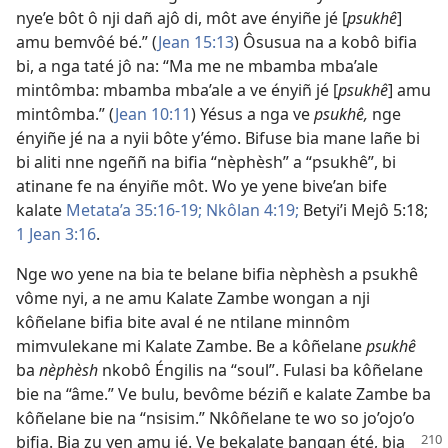
nye’e bôt ô nji dañ ajô di, môt ave ényiñe jé [
psukhê
]
amu bemvôé bé.” (
Jean 15:13
) Ôsusua na a kobô bifia
bi, a nga taté jô na: “Ma me ne mbamba mba’ale
mintômba: mbamba mba’ale a ve ényiñ jé [
psukhê
] amu
mintômba.” (
Jean 10:11
) Yésus a nga ve
psukhê,
nge
ényiñe jé na a nyii bôte y’émo. Bifuse bia mane lañe bi
bi aliti nne ngeññ na bifia “nèphèsh” a “psukhê”, bi
atinane fe na ényiñe môt. Wo ye yene bive’an bife
kalate
Metata’a 35:16-19;
Nkôlan 4:19;
Betyi’i Mejô 5:18;
1 Jean 3:16
.
Nge wo yene na bia te belane bifia nèphèsh a psukhê
vôme nyi, a ne amu Kalate Zambe wongan a nji
kôñelane bifia bite aval é ne ntilane minnôm
mimvulekane mi Kalate Zambe. Be a kôñelane
psukhê
ba
nèphèsh
nkobô Éngilis na “soul”. Fulasi ba kôñelane
bie na “âme.” Ve bulu, bevôme béziñ e kalate Zambe ba
kôñelane bie na “nsisim.” Nkôñelane te wo so jo’ojo’o
bifia. Bia zu yen amu jé. Ve
bekalate bangan été, bia