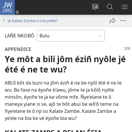
JW.ORG
E
Yoé
Tyéndé’é
Jeñe
E
(opens
nkobô
JW.ORG
LIT
Jé Kalate Zambe a tu’a ye’ele?
new
ya
ME
window)
anjeñe
LAÑE NKOBÔ
mefoé
APPENDICE
Ye môt a bili jôm éziñ nyôle jé
été é ne te wu?
ABUI bôt da buni na jôm éziñ é ne be nyôl été é ne te
wu. Ba fase na éyoñe b’awu, jôme te ja kôlô nyôle
minsôn, éyoñe te ja ke vôme mfe. Ñye’elane te ô
maneya yiane si se, ajô te bôt abui be wô’ô teme na
ñye’elane te ô nji so Kalate Zambe. Kalate Zambe a
ye’ele na bia ke vé éyoñe bia wu?