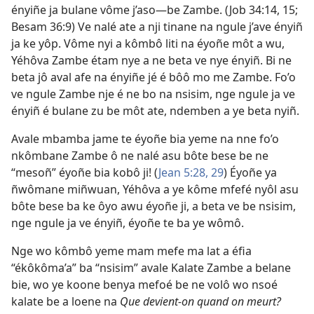
ényiñe ja bulane vôme j’aso​—be Zambe. (
Job 34:14, 15;
Besam 36:9
) Ve nalé ate a nji tinane na ngule j’ave ényiñ
ja ke yôp. Vôme nyi a kômbô liti na éyoñe môt a wu,
Yéhôva Zambe étam nye a ne beta ve nye ényiñ. Bi ne
beta jô aval afe na ényiñe jé é bôô mo me Zambe. Fo’o
ve ngule Zambe nje é ne bo na nsisim, nge ngule ja ve
ényiñ é bulane zu be môt ate, ndemben a ye beta nyiñ.
Avale mbamba jame te éyoñe bia yeme na nne fo’o
nkômbane Zambe ô ne nalé asu bôte bese be ne
“mesoñ” éyoñe bia kobô ji! (
Jean 5:28, 29
) Éyoñe ya
ñwômane miñwuan, Yéhôva a ye kôme mfefé nyôl asu
bôte bese ba ke ôyo awu éyoñe ji, a beta ve be nsisim,
nge ngule ja ve ényiñ, éyoñe te ba ye wômô.
Nge wo kômbô yeme mam mefe ma lat a éfia
“ékôkôma’a” ba “nsisim” avale Kalate Zambe a belane
bie, wo ye koone benya mefoé be ne volô wo nsoé
kalate be a loene na
Que devient-on quand on meurt?