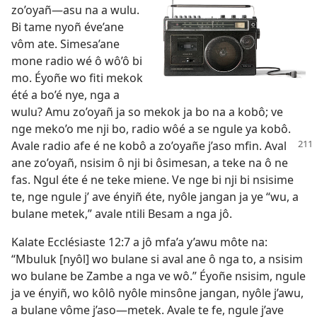
zo’oyañ​—asu na a wulu.
Bi tame nyoñ éve’ane
vôm ate. Simesa’ane
mone radio wé ô wô’ô bi
mo. Éyoñe wo fiti mekok
été a bo’é nye, nga a
wulu? Amu zo’oyañ ja so mekok ja bo na a kobô; ve
nge meko’o me nji bo, radio wôé a se ngule ya kobô.
Avale
radio afe é ne kobô a zo’oyañe j’aso mfin. Aval
ane zo’oyañ, nsisim ô nji bi ôsimesan, a teke na ô ne
fas. Ngul éte é ne teke miene. Ve nge bi nji bi nsisime
te, nge ngule j’ ave ényiñ éte, nyôle jangan ja ye “wu, a
bulane metek,” avale ntili Besam a nga jô.
Kalate
Ecclésiaste 12:7
a jô mfa’a y’awu môte na:
“Mbuluk [nyôl] wo bulane si aval ane ô nga to, a nsisim
wo bulane be Zambe a nga ve wô.” Éyoñe nsisim, ngule
ja ve ényiñ, wo kôlô nyôle minsône jangan, nyôle j’awu,
a bulane vôme j’aso​—metek. Avale te fe, ngule j’ave