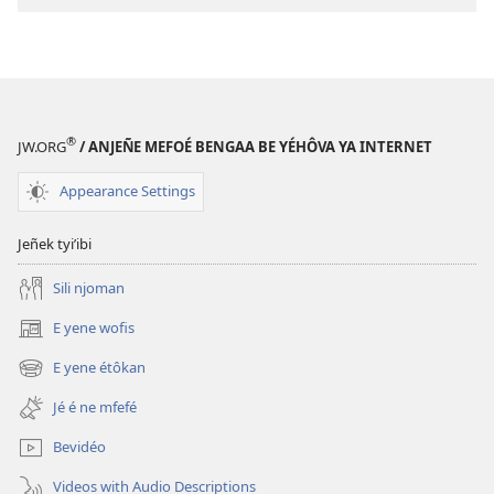
limiti
bekalate
ya
internet
Jé
Kalate
®
JW.ORG
/ ANJEÑE MEFOÉ BENGAA BE YÉHÔVA YA INTERNET
Zambe
a
Appearance Settings
tu’a
ye’ele?
Jeñek tyi’ibi
Sili njoman
E yene wofis
(opens
new
E yene étôkan
(opens
window)
new
Jé é ne mfefé
window)
Bevidéo
Videos with Audio Descriptions