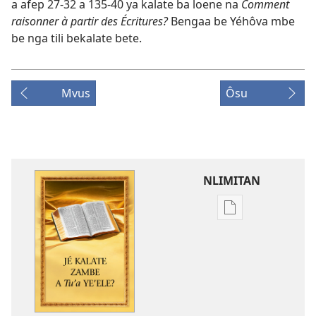
a afep 27-32 a 135-40 ya kalate ba loene na
Comment
raisonner à partir des Écritures?
Bengaa be Yéhôva mbe
be nga tili bekalate bete.
Mvus
Ôsu
NLIMITAN
Tobô'
mam
ma
volô
na
ô