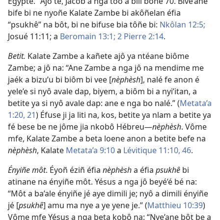
Égypte.” Ajô te, Jacob a nga too a bili bone 70. Bive’ane
bife bi ne nyoñe Kalate Zambe bi akôñelan éfia
“psukhê” na bôt, bi ne bifuse bia tôñe bi:
Nkôlan 12:5;
Josué 11:11
; a
Beromain 13:1;
2 Pierre 2:14
.
Betit.
Kalate Zambe a kañete ajô ya ntéane biôme
Zambe; a jô na: “Ane Zambe a nga jô na mendime me
jaék a bizu’u bi biôm bi vee [
nèphèsh
], nalé fe anon é
yele’e si nyô avale dap, biyem, a biôm bi a nyi’itan, a
betite ya si nyô avale dap: ane e nga bo nalé.” (
Metata’a
1:20, 21
) Éfuse ji ja liti na, kos, betite ya nlam a betite ya
fé bese be ne jôme jia nkobô Hébreu​—
nèphèsh
. Vôme
mfe, Kalate Zambe a beta loene anon a betite befe na
nèphèsh
, Kalate
Metata’a 9:10
a
Lévitique 11:10,
46
.
Ényiñe môt
. Éyoñ éziñ éfia
nèphèsh
a éfia
psukhê
bi
atinane na ényiñe môt. Yésus a nga jô beyé’é bé na:
“Môt a ba’ale ényiñe jé aye dimili je; nyô a dimili ényiñe
jé [
psukhê
] amu ma nye a ye yene je.” (
Matthieu 10:39
)
Vôme mfe Yésus a nga beta kobô na: “Nye’ane bôt be a