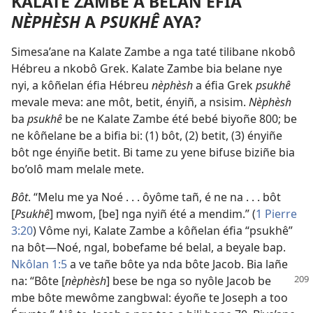
KALATE ZAMBE A BELAN ÉFIA
NÈPHÈSH
A
PSUKHÊ
AYA?
Simesa’ane na Kalate Zambe a nga taté tilibane nkobô
Hébreu a nkobô Grek. Kalate Zambe bia belane nye
nyi, a kôñelan éfia Hébreu
nèphèsh
a éfia Grek
psukhê
mevale meva: ane môt, betit, ényiñ, a nsisim.
Nèphèsh
ba
psukhê
be ne Kalate Zambe été bebé biyoñe 800; be
ne kôñelane be a bifia bi: (1) bôt, (2) betit, (3) ényiñe
bôt nge ényiñe betit. Bi tame zu yene bifuse biziñe bia
bo’olô mam melale mete.
Bôt
. “Melu me ya Noé . . . ôyôme tañ, é ne na . . . bôt
[
Psukhê
] mwom, [be] nga nyiñ été a mendim.” (
1 Pierre
3:20
) Vôme nyi, Kalate Zambe a kôñelan éfia “psukhê”
na bôt​—Noé, ngal, bobefame bé belal, a beyale bap.
Nkôlan 1:5
a ve tañe bôte ya nda bôte Jacob. Bia lañe
na: “Bôte
[
nèphèsh
] bese be nga so nyôle Jacob be
mbe bôte mewôme zangbwal: éyoñe te Joseph a too