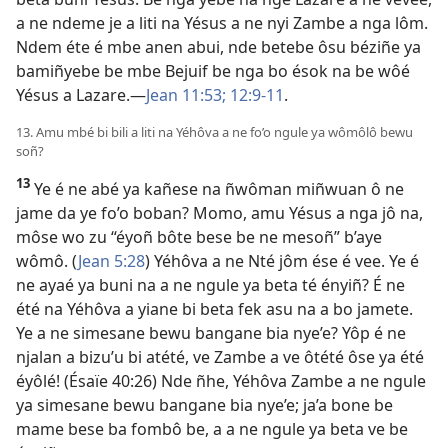
a ne ndeme je a liti na Yésus a ne nyi Zambe a nga lôm.
Ndem éte é mbe anen abui, nde betebe ôsu béziñe ya
bamiñyebe be mbe Bejuif be nga bo ésok na be wôé
Yésus a Lazare.​—
Jean 11:53;
12:9-11
.
13. Amu mbé bi bili a liti na Yéhôva a ne fo’o ngule ya wômôlô bewu
soñ?
13
Ye é ne abé ya kañese na ñwôman miñwuan ô ne
jame da ye fo’o boban? Momo, amu Yésus a nga jô na,
môse wo zu “éyoñ bôte bese be ne mesoñ” b’aye
wômô. (
Jean 5:28
) Yéhôva a ne Nté jôm ése é vee. Ye é
ne ayaé ya buni na a ne ngule ya beta té ényiñ? É ne
été na Yéhôva a yiane bi beta fek asu na a bo jamete.
Ye a ne simesane bewu bangane bia nye’e? Yôp é ne
njalan a bizu’u bi atété, ve Zambe a ve ôtété ôse ya été
éyôlé! (
Ésaïe 40:26
) Nde ñhe, Yéhôva Zambe a ne ngule
ya simesane bewu bangane bia nye’e; ja’a bone be
mame bese ba fombô be, a a ne ngule ya beta ve be