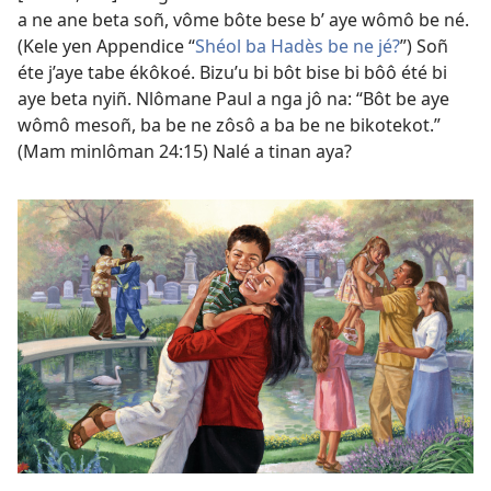
a ne ane beta soñ, vôme bôte bese b’ aye wômô be né.
(Kele yen Appendice “
Shéol ba Hadès be ne jé?
”) Soñ
éte j’aye tabe ékôkoé. Bizu’u bi bôt bise bi bôô été bi
aye beta nyiñ. Nlômane Paul a nga jô na: “Bôt be aye
wômô mesoñ, ba be ne zôsô a ba be ne bikotekot.”
(Mam minlôman 24:15) Nalé a tinan aya?