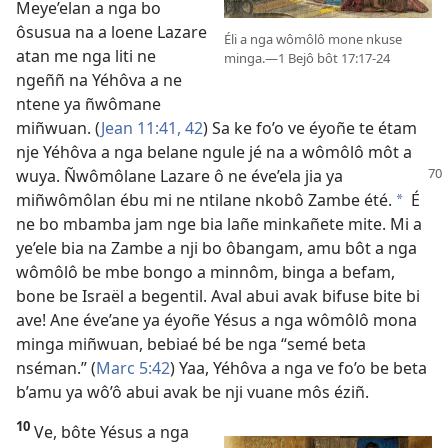
Meye’elan a nga bo
ôsusua na a loene Lazare
Éli a nga wômôlô mone nkuse
atan me nga liti ne
minga.​—
1 Bejô bôt 17:17-24
ngeññ na Yéhôva a ne
ntene ya ñwômane
miñwuan. (
Jean 11:41, 42
) Sa ke fo’o ve éyoñe te étam
nje Yéhôva a nga belane ngule jé na a wômôlô môt a
wuya. Ñwômôlane Lazare ô ne éve’ela
jia ya
miñwômôlan ébu mi ne ntilane nkobô Zambe été.
É
a
ne bo mbamba jam nge bia lañe minkañete mite. Mi a
ye’ele bia na Zambe a nji bo ôbangam, amu bôt a nga
wômôlô be mbe bongo a minnôm, binga a befam,
bone be Israël a begentil. Aval abui avak bifuse bite bi
ave! Ane éve’ane ya éyoñe Yésus a nga wômôlô mona
minga miñwuan, bebiaé bé be nga “semé beta
nséman.” (
Marc 5:42
) Yaa, Yéhôva a nga ve fo’o be beta
b’amu ya wô’ô abui avak be nji vuane môs éziñ.
10
Ve, bôte Yésus a nga