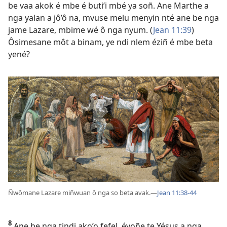
be vaa akok é mbe é buti’i mbé ya soñ. Ane Marthe a
nga yalan a jô’ô na, mvuse melu menyin nté ane be nga
jame Lazare, mbime wé ô nga nyum. (
Jean 11:39
)
Ôsimesane môt a binam, ye ndi nlem éziñ é mbe beta
yené?
Ñwômane Lazare miñwuan ô nga so beta avak.​—
Jean 11:38-44
8
Ane be nga tindi ako’o fefel, éyoñe te Yésus a nga