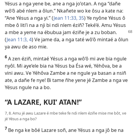
Yésus a nga yene be, ane a nga jo’otan. A nga “dañe
wô’ô abé nlem a ôlun.” Nkañete wo ke ôsu a kate na:
“Ane Yésus a nga yi.” (
Jean 11:33,
35
) Ye nyône Yésus ô
mbe ô liti’i na a nji bi ndi nlem éziñ? Teké’é. Amu Yésus
a mbe a yeme na ébubua
jam éziñe je a zu boban.
(
Jean 11:3, 4
) Ve jame da, a nga taté wô’ô mintaé a ôlun
ya awu de aso mie.
6
A zen éziñ, mintaé Yésus a nga wô’ô mi ave bia ngule
nyôl. Mi aye’ele bia na Yésus ba Ésa wé, Yéhôva, be a
vini awu. Ve Yéhôva Zambe a ne ngule ya basan a nsiñ
ate, a dañe fe nye! Bi tame ñhe yene jé Zambe a nga ve
Yésus ngule na a bo.
“A LAZARE, KUI’ ATAN!”
7, 8. Amu jé awu Lazare é mbe teke fe ndi nlem éziñe mise me bôt, ve
jé Yésus a nga bo?
7
Be nga ke bôé Lazare soñ, ane Yésus a nga jô be na