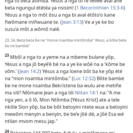
nga to beta asimba. Yésus a nga to fe vevee aval ane
beta ngungul ététéa ya nsisim! (
1 Becorinthien 15:3-6
)
Yésus a nga to môt ôsu a nga bi aval étôto’o kane
ñwômane miñwuane te. (
Jean 3:13
) Ve a ye ke bo
susu’a môt a wômô nalé.
23, 24. Beza beza be ne “mone nsamba mintômba” Yésus, a bôte bete
be ne bambé?
23
Mbôl a nga to a yeme na a mbeme bulane yôp,
Yésus a nga jô beyé’é bé na a ye ke wôé na a ‘kôme be
vôm.’ (
Jean 14:2
) Yésus a nga loene bôt ba ke yôp été
na “mon nsamba mintômba.” (
Luc 12:32
) Bôte bambé
be ne mone nsamba Bekristene ba wulu ane metiñe
ma sili? Nlômane Jean a nga tili
Nlitan 14:1
na: “A me
nga yen, a ô lô, Mon Ntômba [Yésus Krist] ate a tele
nkôle Sion yôp, ba be bôt betoyini ntete wua a betoyini
mewôm menyin a benyin, be be’e jôé dé, a jôé Esa wé
ntilan mvom mesu jap.”
24