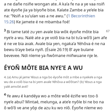
a ne dañe nsiñe wongan ate. A ka’a fe na a ye vaa nsiñ
ate éyoñe jia ya biyoñe bise. Kalate Zambe a ye’ele bia
na: “Nsiñ a su’ulan vas a ne awu.” (
1 Becorinthien
15:26
) Ke jamete é ne mbamba foé!
3
Bi tame taté zu yen avale bia wôk éyoñe môte bia
nye’e a wu. Nalé ate a ye volô bia na bi tu’a wô’ô jam afe
é ne ve bia avak. Avale bia yen, ngaka’a Yéhôva é ne na
bewu b’aye beta nyiñ. (
Ésaïe 26:19
) B’ aye bulane
bevevee. Ndi nleme ya ñwômane miñwuane nje le.
ÉYOÑ MÔTE BIA NYE’E A WU
4. (a) Amu jé jame Yésus a nga bo éyoñe môt a mbe a nyeke’e a nga
wu de a volô bia na bi yem avale Yéhôva a wô’ôtan? (b) Yésus a nga
yalé amvôé avé?
4
Ye awu é kandéya wo a môte wôé éziñe wo too ô
nye’e abui? Mintaé, melunga, a ate’e nyôle bi ne bo na
ô wô’ô ve ane yôp de azu ku wo nlô. Éyoñe nleme wo