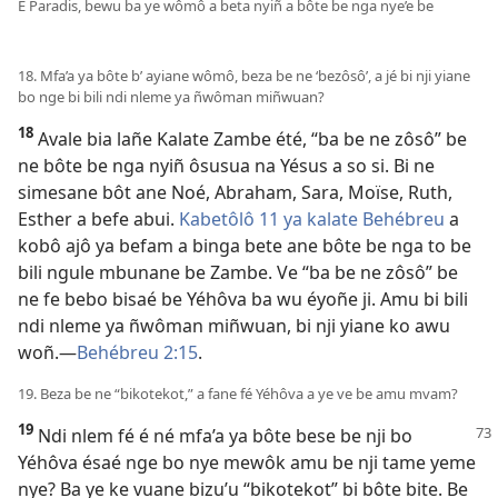
E Paradis, bewu ba ye wômô a beta nyiñ a bôte be nga nye’e be
18. Mfa’a ya bôte b’ ayiane wômô, beza be ne ‘bezôsô’, a jé bi nji yiane
bo nge bi bili ndi nleme ya ñwôman miñwuan?
18
Avale bia lañe Kalate Zambe été, “ba be ne zôsô” be
ne bôte be nga nyiñ ôsusua na Yésus a so si. Bi ne
simesane bôt ane Noé, Abraham, Sara, Moïse, Ruth,
Esther a befe abui.
Kabetôlô 11 ya kalate Behébreu
a
kobô ajô ya befam a binga bete ane bôte be nga to be
bili ngule mbunane be Zambe. Ve “ba be ne zôsô” be
ne fe bebo bisaé be Yéhôva ba wu éyoñe ji. Amu bi bili
ndi nleme ya ñwôman miñwuan, bi nji yiane ko awu
woñ.​—
Behébreu 2:15
.
19. Beza be ne “bikotekot,” a fane fé Yéhôva a ye ve be amu mvam?
19
Ndi nlem fé é né mfa’a ya bôte bese be nji bo
Yéhôva ésaé nge bo nye mewôk amu be nji tame yeme
nye? Ba ye ke vuane bizu’u “bikotekot” bi bôte bite. Be