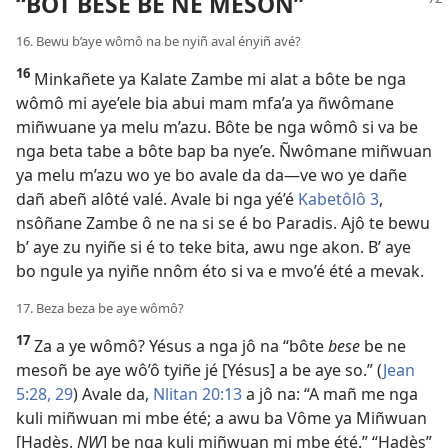
“BÔT BESE BE NE MESOÑ”
16. Bewu b’aye wômô na be nyiñ aval ényiñ avé?
16
Minkañete ya Kalate Zambe mi alat a bôte be nga
wômô mi aye’ele bia abui mam mfa’a ya ñwômane
miñwuane ya melu m’azu. Bôte be nga wômô si va be
nga beta tabe a bôte bap ba nye’e. Ñwômane miñwuan
ya melu m’azu wo ye bo avale da da​—ve wo ye dañe
dañ abeñ alôté valé. Avale bi nga yé’é
Kabetôlô 3
,
nsôñane Zambe ô ne na si se é bo Paradis. Ajô te bewu
b’ aye zu nyiñe si é to teke bita, awu nge akon. B’ aye
bo ngule ya nyiñe nnôm éto si va e mvo’é été a mevak.
17. Beza beza be aye wômô?
17
Za a ye wômô? Yésus a nga jô na “bôte
bese
be ne
mesoñ be aye wô’ô tyiñe jé [Yésus] a be aye so.” (
Jean
5:28, 29
) Avale da,
Nlitan 20:13
a jô na: “A mañ me nga
kuli miñwuan mi mbe été; a awu ba Vôme ya Miñwuan
[Hadès,
NW
] be nga kuli miñwuan mi mbe été.” “Hadès”