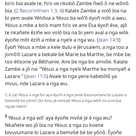
bo’o bia avale te, fo’o ve nkobô Zambe ñwô ô ne wônô
bia. (
2 Becorinthien 1:3, 4
) Kalate Zambe a volô bia na
bi yem avale Yéhôva a Yésus ba wô’ô éyoñ môt a awu.
Yésus a mbe a bo’o mam fo’o ve ane Ésa éyoñ ése, ajô
te nkañete éziñe wo volô bia na bi yem aval a nga wôk
éyoñe môt éziñ a mbe a nye’e a nga wu. (
Jean 14:9
)
Éyoñ Yésus a mbe a kele dulu e Jérusalem, a nga too a
jomô’ô Lazare a bekale bé Marie ba Marthe, be mbe be
too étisone ya Béthanie. Ane be nga bo amvôé. Kalate
Zambe a jô na: “Yésus a nga nye’e Marthe ba monyañ a
Lazare.” (
Jean 11:5
) Avale bi nga yene kabetôlô ya
mvus, nde Lazare a nga wu.
5, 6. (a) Yésus a nga bo aya éyoñ a nga yene bivuvumane bi Lazare a
bemvôé be yônô? (b) Amu jé mintaé Yésus a nga wô’ô mi a ve bia
ngule nlem?
5
Yésus a nga wô’ aya éyoñe mvôé jé é nga wu?
Nkañete wo jô bia na Yésus a nga zu koene
bivuvumane bi Lazare a bemvôé bé be yônô. Éyoñe