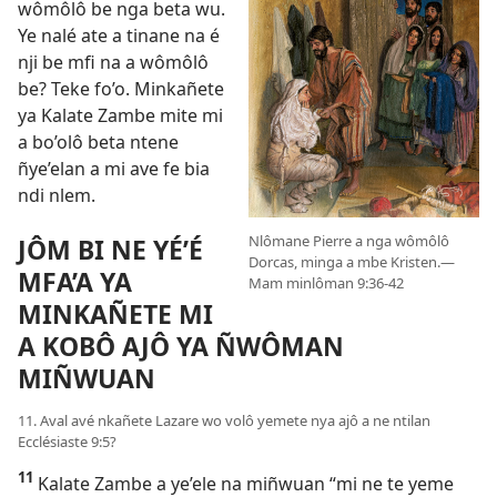
wômôlô be nga beta wu.
Ye nalé ate a tinane na é
nji be mfi na a wômôlô
be? Teke fo’o. Minkañete
ya Kalate Zambe mite mi
a bo’olô beta ntene
ñye’elan a mi ave fe bia
ndi nlem.
Nlômane Pierre a nga wômôlô
JÔM BI NE YÉ’É
Dorcas, minga a mbe Kristen.​—
MFA’A YA
Mam minlôman 9:36-42
MINKAÑETE MI
A KOBÔ AJÔ YA ÑWÔMAN
MIÑWUAN
11. Aval avé nkañete Lazare wo volô yemete nya ajô a ne ntilan
Ecclésiaste 9:5
?
11
Kalate Zambe a ye’ele na miñwuan “mi ne te yeme