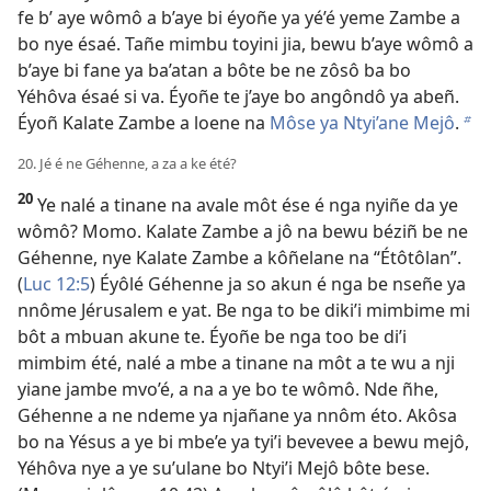
fe b’ aye wômô a b’aye bi éyoñe ya yé’é yeme Zambe a
bo nye ésaé. Tañe mimbu toyini jia, bewu b’aye wômô a
b’aye bi fane ya ba’atan a bôte be ne zôsô ba bo
Yéhôva ésaé si va. Éyoñe te j’aye bo angôndô ya abeñ.
Éyoñ Kalate Zambe a loene na
Môse ya Ntyi’ane Mejô
.
b
20. Jé é ne Géhenne, a za a ke été?
20
Ye nalé a tinane na avale môt ése é nga nyiñe da ye
wômô? Momo. Kalate Zambe a jô na bewu béziñ be ne
Géhenne, nye Kalate Zambe a kôñelane na “Étôtôlan”.
(
Luc 12:5
) Éyôlé Géhenne ja so akun é nga be nseñe ya
nnôme Jérusalem e yat. Be nga to be diki’i mimbime mi
bôt a mbuan akune te. Éyoñe be nga too be di’i
mimbim été, nalé a mbe a tinane na môt a te wu a nji
yiane jambe mvo’é, a na a ye bo te wômô. Nde ñhe,
Géhenne a ne ndeme ya njañane ya nnôm éto. Akôsa
bo na Yésus a ye bi mbe’e ya tyi’i bevevee a bewu mejô,
Yéhôva nye a ye su’ulane bo Ntyi’i Mejô bôte bese.