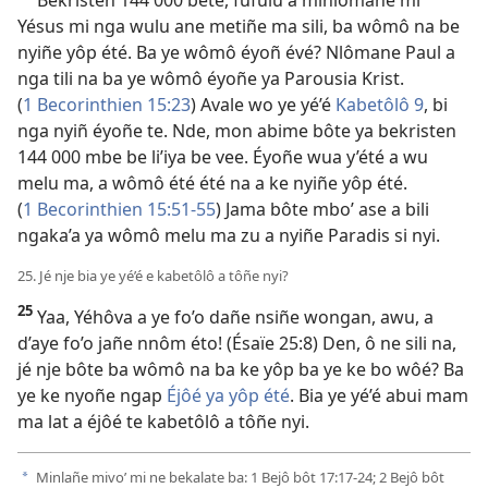
Bekristen 144 000 bete, fufulu a minlômane mi
Yésus mi nga wulu ane metiñe ma sili, ba wômô na be
nyiñe yôp été. Ba ye wômô éyoñ évé? Nlômane Paul a
nga tili na ba ye wômô éyoñe ya Parousia Krist.
(
1 Becorinthien 15:23
) Avale wo ye yé’é
Kabetôlô 9
, bi
nga nyiñ éyoñe te. Nde, mon abime bôte ya bekristen
144 000 mbe be li’iya be vee. Éyoñe wua y’été a wu
melu ma, a wômô été été na a ke nyiñe yôp été.
(
1 Becorinthien 15:51-55
) Jama bôte mbo’ ase a bili
ngaka’a ya wômô melu ma zu a nyiñe Paradis si nyi.
25. Jé nje bia ye yé’é e kabetôlô a tôñe nyi?
25
Yaa, Yéhôva a ye fo’o dañe nsiñe wongan, awu, a
d’aye fo’o jañe nnôm éto! (
Ésaïe 25:8
) Den, ô ne sili na,
jé nje bôte ba wômô na ba ke yôp ba ye ke bo wôé? Ba
ye ke nyoñe ngap
Éjôé ya yôp été
. Bia ye yé’é abui mam
ma lat a éjôé te kabetôlô a tôñe nyi.
Minlañe mivo’ mi ne bekalate ba:
1 Bejô bôt 17:17-24;
2 Bejô bôt
a