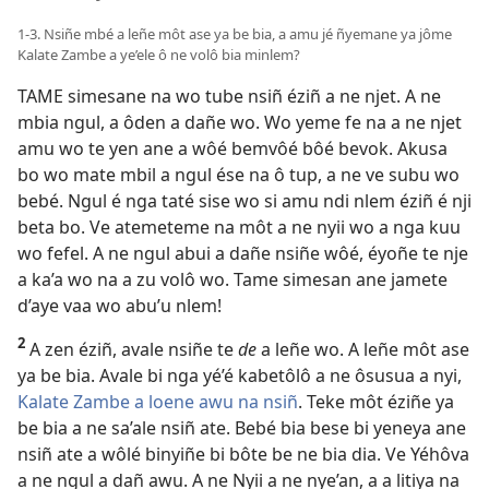
1-3. Nsiñe mbé a leñe môt ase ya be bia, a amu jé ñyemane ya jôme
Kalate Zambe a ye’ele ô ne volô bia minlem?
TAME simesane na wo tube nsiñ éziñ a ne njet. A ne
mbia ngul, a ôden a dañe wo. Wo yeme fe na a ne njet
amu wo te yen ane a wôé bemvôé bôé bevok. Akusa
bo wo mate mbil a ngul ése na ô tup, a ne ve subu wo
bebé. Ngul é nga taté sise wo si amu ndi nlem éziñ é nji
beta bo. Ve atemeteme na môt a ne nyii wo a nga kuu
wo fefel. A ne ngul abui a dañe nsiñe wôé, éyoñe te nje
a ka’a wo na a zu volô wo. Tame simesan ane jamete
d’aye vaa wo abu’u nlem!
2
A zen éziñ, avale nsiñe te
de
a leñe wo. A leñe môt ase
ya be bia. Avale bi nga yé’é kabetôlô a ne ôsusua a nyi,
Kalate Zambe a loene awu na nsiñ
. Teke môt éziñe ya
be bia a ne sa’ale nsiñ ate. Bebé bia bese bi yeneya ane
nsiñ ate a wôlé binyiñe bi bôte be ne bia dia. Ve Yéhôva
a ne ngul a dañ awu. A ne Nyii a ne nye’an, a a litiya na