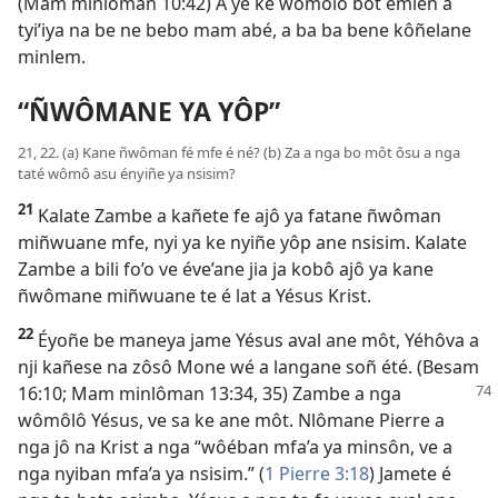
(Mam minlôman 10:42) A ye ke wômôlô bôt émien a
tyi’iya na be ne bebo mam abé, a ba ba bene kôñelane
minlem.
“ÑWÔMANE YA YÔP”
21, 22. (a) Kane ñwôman fé mfe é né? (b) Za a nga bo môt ôsu a nga
taté wômô asu ényiñe ya nsisim?
21
Kalate Zambe a kañete fe ajô ya fatane ñwôman
miñwuane mfe, nyi ya ke nyiñe yôp ane nsisim. Kalate
Zambe a bili fo’o ve éve’ane jia ja kobô ajô ya kane
ñwômane miñwuane te é lat a Yésus Krist.
22
Éyoñe be maneya jame Yésus aval ane môt, Yéhôva a
nji kañese na zôsô Mone wé a langane soñ été. (
Besam
16:10
; Mam minlôman 13:34, 35) Zambe a nga
wômôlô Yésus, ve sa ke ane môt. Nlômane Pierre a
nga jô na Krist a nga “wôéban mfa’a ya minsôn, ve a
nga nyiban mfa’a ya nsisim.” (
1 Pierre 3:18
) Jamete é