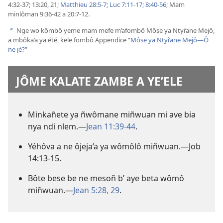
4:32-37;
13:20, 21;
Matthieu 28:5-7;
Luc 7:11-17;
8:40-56
; Mam
minlôman 9:36-42 a 20:7-12.
Nge wo kômbô yeme mam mefe m’afombô Môse ya Ntyi’ane Mejô,
b
a mbôka’a ya été, kele fombô Appendice “
Môse ya Ntyi’ane Mejô—Ô
ne jé?
”
JÔME KALATE ZAMBE A YE’ELE
Minkañete ya ñwômane miñwuan mi ave bia
nya ndi nlem.​—
Jean 11:39-44
.
Yéhôva a ne ôjeja’a ya wômôlô miñwuan.​—
Job
14:13-15
.
Bôte bese be ne mesoñ b’ aye beta wômô
miñwuan.​—
Jean 5:28, 29
.