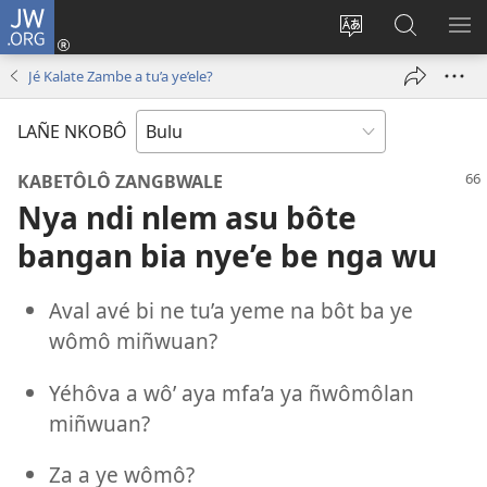
JW.ORG
E
Yoé
Tyéndé’é
Jeñe
E
(opens
nkobô
JW.ORG
LIT
Jé Kalate Zambe a tu’a ye’ele?
new
ya
ME
window)
anjeñe
LAÑE NKOBÔ
mefoé
KABETÔLÔ ZANGBWALE
Nya ndi nlem asu bôte
bangan bia nye’e be nga wu
Aval avé bi ne tu’a yeme na bôt ba ye
wômô miñwuan?
Yéhôva a wô’ aya mfa’a ya ñwômôlan
miñwuan?
Za a ye wômô?