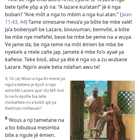
bete tyiñe yôp a jô na: “A lazare kui’atan!” Jé é nga
boban? “Ane môt a nga to mbim a nga kui atan.” (
Jean
11:43, 44
) Tame simesane meva’a ya bôte be mbe valé!
Ja’a bobenyañ be Lazare, bivuvuman, bemvôé, a bôte
be mbe nye mefefel, bese be mbe be yeme na a wuya.
Ve jame da, be nga teme na môt émien be mbe be
nyeke’e a ntele zañe jap. Jamete é mbe fo’o ayaé ya
kañese. Teke bisô, abui ya été é nga so a zu wubane
Lazare. Ngo’o avale beta ndañan awu te!
9, 10. (a) Yésus a nga liti ntene ya
ngul a belane je éyoñ a nga
wômôlô Lazare aya? (b) Mfi ôvé
bi ne bi éyoñe bia lañe
minkañete mi a kobô ajô ya
ñwôman miñwuan?
9
Yésus a nji tametane na
a bo bibubua mesimba
bite a ngule jé émien.