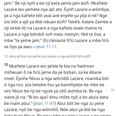
jam.” Be nji nyiñ a be nji beta yeme jam éziñ. Nkañete
Lazare wo yemete nya ajô ate. Éyoñ Lazare a wômôya,
ye a nga kañete bôt aval avé ényiñe ya yôp é né? Nge
sisi bôt a ajô ya ébé nduan éziñ? Teké’é. Kalate Zambe a
nji ve’ele liti na Lazare a nga kañete avale mame te.
Lazare a nga bômbô soñ melu menyin. Nté te ôse, a
mbe “te yeme jam.” (
Ecclésiaste 9:5
) Lazare a mbe fo’o
ve ôyo ya awu.​—
Jean 11:11
.
12. Amu jé bia tu’a yeme na Lazare a nga wômô fo’o soñ?
12
Nkañete Lazare wo ye’ele fe bia na ñwôman
miñwuan ô ne fo’o jame da ye boban, sa ke ébane
mvet. Éyoñe Yésus a nga wômôlô Lazare, nsamba bôt
ô nga too. Ja’a betebe ôsu ya bamiñyebe be mbe be
vini Yésus be nji be
ngule ya sôô asimba te. Be nga
viane jô na: “Bi bo aya? Amu môte nyô a bo aka’a beta
be mam abui.” (
Jean 11:47
) Abui bôt be nga zu yene
Lazare, nyô be nga wômôlô. Nde abui ya été be nga
beta buni Yésus. Be nga yebe na nge Lazare a ne vevee,