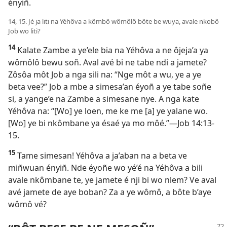
ényiñ.
14, 15. Jé ja liti na Yéhôva a kômbô wômôlô bôte be wuya, avale nkobô
Job wo liti?
14
Kalate Zambe a ye’ele bia na Yéhôva a ne ôjeja’a ya
wômôlô bewu soñ. Aval avé bi ne tabe ndi a jamete?
Zôsôa môt Job a nga sili na: “Nge môt a wu, ye a ye
beta vee?” Job a mbe a simesa’an éyoñ a ye tabe soñe
si, a yange’e na Zambe a simesane nye. A nga kate
Yéhôva na: “[Wo] ye loen, me ke me [a] ye yalane wo.
[Wo] ye bi nkômbane ya ésaé ya mo môé.”​—
Job 14:13-
15
.
15
Tame simesan! Yéhôva a ja’aban na a beta ve
miñwuan ényiñ. Nde éyoñe wo yé’é na Yéhôva a bili
avale nkômbane te, ye jamete é nji bi wo nlem? Ve aval
avé jamete de aye boban? Za a ye wômô, a bôte b’aye
wômô vé?