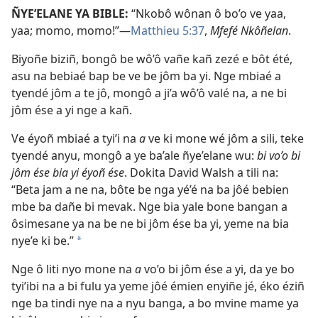
ÑYE’ELANE YA BIBLE:
“Nkobô wônan ô bo’o ve yaa,
yaa; momo, momo!”​—
Matthieu 5:37
,
Mfefé Nkôñelan
.
Biyoñe biziñ, bongô be wô’ô vañe kañ zezé e bôt été,
asu na bebiaé bap be ve be jôm ba yi. Nge mbiaé a
tyendé jôm a te jô, mongô a ji’a wô’ô valé na, a ne bi
jôm ése a yi nge a kañ.
Ve éyoñ mbiaé a tyi’i na
a
ve ki mone wé jôm a sili, teke
tyendé anyu, mongô a ye ba’ale ñye’elane wu:
bi vo’o bi
jôm ése bia yi éyoñ ése
. Dokita David Walsh a tili na:
“Beta jam a ne na, bôte be nga yé’é na ba jôé bebien
mbe ba dañe bi mevak. Nge bia yale bone bangan a
ôsimesane ya na be ne bi jôm ése ba yi, yeme na bia
nye’e ki be.”
*
Nge ô liti nyo mone na
a
vo’o bi jôm ése a yi, da ye bo
tyi’ibi na a bi fulu ya yeme jôé émien enyiñe jé, éko éziñ
nge ba tindi nye na a nyu banga, a bo mvine mame ya