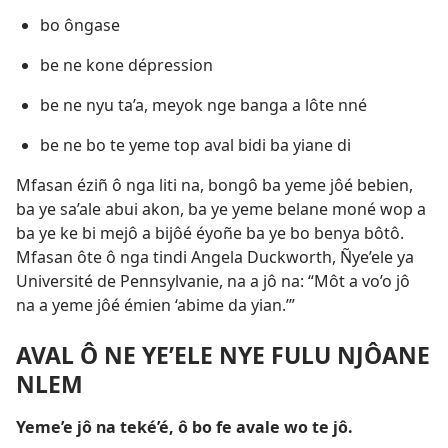
bo ôngase
be ne kone dépression
be ne nyu ta’a, meyok nge banga a lôte nné
be ne bo te yeme top aval bidi ba yiane di
Mfasan éziñ ô nga liti na, bongô ba yeme jôé bebien,
ba ye sa’ale abui akon, ba ye yeme belane moné wop a
ba ye ke bi mejô a bijôé éyoñe ba ye bo benya bôtô.
Mfasan ôte ô nga tindi Angela Duckworth, Ñye’ele ya
Université de Pennsylvanie, na a jô na: “Môt a vo’o jô
na a yeme jôé émien ‘abime da yian.’”
AVAL Ô NE YE’ELE NYE FULU NJÔANE
NLEM
Yeme’e jô na teké’é, ô bo fe avale wo te jô.