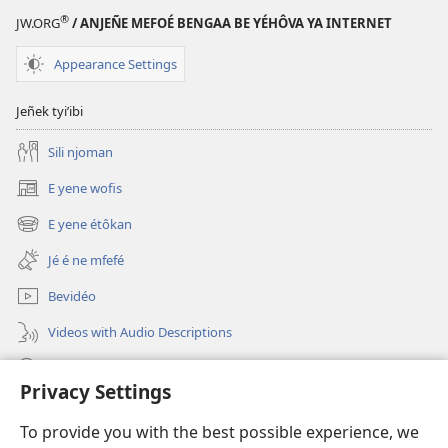
ÔYO!
®
JW.ORG
/ ANJEÑE MEFOÉ BENGAA BE YÉHÔVA YA INTERNET
Miñye’elane
misaman
Appearance Settings
bongô
ba
Jeñek tyi’ibi
yiane
Sili njoman
nyoñ
E yene wofis
(opens
new
E yene étôkan
(opens
window)
new
Jé é ne mfefé
window)
Bevidéo
Videos with Audio Descriptions
Jeñek
Privacy Settings
Donations
(opens
To provide you with the best possible experience, we
new