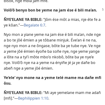
bisôk, nge mbia jam mfe.
Volô’ô benyo bon be yeme na jam ése é bili ma’an.
ÑYE’ELANE YA BIBLE:
“Jôm ése môt a mias, nje éte fe a
ye kôan.”​—
Begalate 6:7
.
Nyo mon a yiane yeme na jam ése é bili ma’an, nde nge
a bo te jôé émien a ye tôbane minjuk. Éve’an é ne na,
nge nyo mon a ne ôngase, bôte ba ye tube nye. Ve nge
a yeme jôé émien éyoñe ba soñe nye, nge yeme yange
a lôte na a tyi’i môte mbo’o nkobô, bôte ba ye nye’e
nye. Volô’ô nye na a yeme na ényiñe jé ja ye dañe bo
abeñ nge a yeme jôé émien.
Ye’ele’ nyo mone na a yeme telé mame ma dañe mfi
ôsu.
ÑYE’ELANE YA BIBLE:
“Mi aye yemelane mam me adañ
[mfi].”​—
Bephilippien 1:10
.