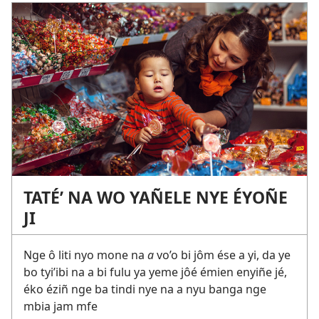
TATÉ’ NA WO YAÑELE NYE ÉYOÑE
JI
Nge ô liti nyo mone na
a
vo’o bi jôm ése a yi, da ye
bo tyi’ibi na a bi fulu ya yeme jôé émien enyiñe jé,
éko éziñ nge ba tindi nye na a nyu banga nge
mbia jam mfe