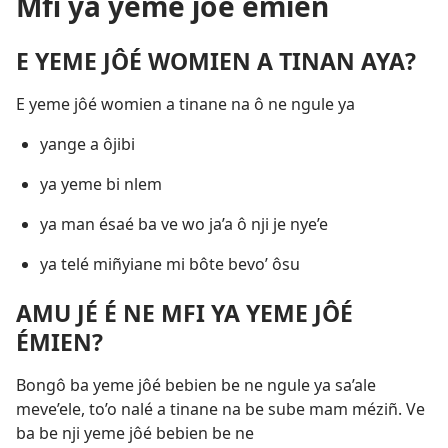
Mfi ya yeme jôé émien
E YEME JÔÉ WOMIEN A TINAN AYA?
E yeme jôé womien a tinane na ô ne ngule ya
yange a ôjibi
ya yeme bi nlem
ya man ésaé ba ve wo ja’a ô nji je nye’e
ya telé miñyiane mi bôte bevo’ ôsu
AMU JÉ É NE MFI YA YEME JÔÉ
ÉMIEN?
Bongô ba yeme jôé bebien be ne ngule ya sa’ale
meve’ele, to’o nalé a tinane na be sube mam méziñ. Ve
ba be nji yeme jôé bebien be ne