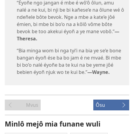
“Éyoñe ngo jangan é mbe é wô’ô ôlun, amu
nalé a ne kui, bi nji be bi kañese’e na ôlune wé ô
ndeñele bôte bevok. Nge a mbe a kate’e jôé
émien, bi mbe bi bo’o na a kôlô vôme bôte
bevok be too akekui éyoñ a ye mane vobô.”​
—
Theresa.
“Bia minga wom bi nga tyi’i na bia ye se’e bone
bangan éyoñ ése ba bo jam é ne mvaé. Bi mbe
bi bo’o nalé éyoñe ba te kui na be yeme jôé
bebien éyoñ njuk wo te kui be.”​
—Wayne.
Mvus
Ôsu
Minlô mejô mia funane wuli