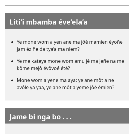
Liti’i mbamba éve’ela’a
Ye mone wom a yen ane ma jôé mamien éyoñe
jam éziñe da tya’a ma nlem?
Ye me kateya mone wom amu jé ma jeñe na me
kôme mejô évôvoé été?
Mone wom a yene ma aya: ye ane môt a ne
avôle ya yaa, ye ane môt a yeme jôé émien?
Jame bi nga bo . . .