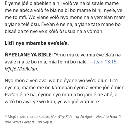
E yeme jôé biabebien a nji volô ve na bi sa’ale mame
me ne abé; a volô fe bia na bi bo mame bi nji nye’e, ve
me to mfi. Wo yiane volô nyo mone na a yemelan mam
a yiane telé ôsu. Éve’an é ne na, a yiane taté mane bo
bisaé ba te nye ve sikôlô ôsusua na a vôman.
Liti’i nye mbamba eve’ela’a.
ÑYE’ELANE YA BIBLE:
“Amu ma te ve mia éve’ela’a na
avale ma te bo mia, mia fe mi bo nalé.”​—
Jean 13:15
,
Mfefé Nkôñelan
.
Nyo mon a yen aval wo bo éyoñe wo wô’ô ôlun. Liti’i
nye na, mame me ne kômeban éyoñ a yeme jôé émien.
Éve’an é ne na, éyoñe nyo mon a bo jam é ne abé, ô
wô’ô bo aya: ye wo kañ, ye wo jôé womien?
^
Mejô mete ma so kalate,
No: Why Kids​—of All Ages​—Need to Hear It
and Ways Parents Can Say It
.