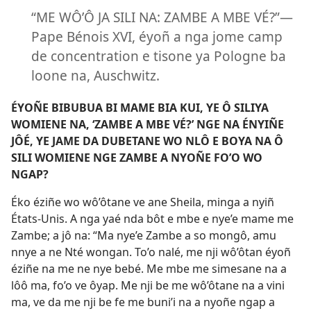
“ME WÔ’Ô JA SILI NA: ZAMBE A MBE VÉ?”​—
Pape Bénois XVI, éyoñ a nga jome camp
de concentration e tisone ya Pologne ba
loone na, Auschwitz.
ÉYOÑE BIBUBUA BI MAME BIA KUI, YE Ô SILIYA
WOMIENE NA, ‘ZAMBE A MBE VÉ?’ NGE NA ÉNYIÑE
JÔÉ, YE JAME DA DUBETANE WO NLÔ E BOYA NA Ô
SILI WOMIENE NGE ZAMBE A NYOÑE FO’O WO
NGAP?
Éko éziñe wo wô’ôtane ve ane Sheila, minga a nyiñ
États-Unis. A nga yaé nda bôt e mbe e nye’e mame me
Zambe; a jô na: “Ma nye’e Zambe a so mongô, amu
nnye a ne Nté wongan. To’o nalé, me nji wô’ôtan éyoñ
éziñe na me ne nye bebé. Me mbe me simesane na a
lôô ma, fo’o ve ôyap. Me nji be me wô’ôtane na a vini
ma, ve da me nji be fe me buni’i na a nyoñe ngap a