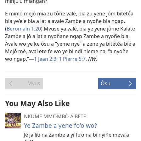
minju’u miangan?
E minlô mejô mia zu tôñe valé, bia zu yene jôm bitétéa
bia ye’ele bia a lat a avale Zambe a nyoñe bia ngap.
(
Beromain 1:20
) Mvuse ya valé, bia ye yene jôme Kalate
Zambe a jô a lat a nyoñane ngap Zambe a nyoñe bia.
Avale wo ye ke ôsu a “yeme nye” a zene ya bitétéa bié a
Mejô mé, aval ete fe wo ye bi ndi nleme na, “a nyoñe
wo ngap.”​—
1 Jean 2:3;
1 Pierre 5:7
,
NW
.
Mvus
Ôsu
You May Also Like
NKUME MMOMBÔ A BETE
Ye Zambe a yene fo’o wo?
Jé ja liti na Zambe a yi fo’o na bi nyiñe meva’a