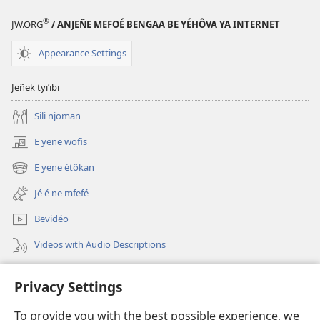
MMOMBÔ
®
JW.ORG
/ ANJEÑE MEFOÉ BENGAA BE YÉHÔVA YA INTERNET
A
BETE
Appearance Settings
Ye
Zambe
Jeñek tyi’ibi
a
Sili njoman
nyoñe
wo
E yene wofis
(opens
ngap?
new
E yene étôkan
(opens
window)
new
Jé é ne mfefé
window)
Bevidéo
Videos with Audio Descriptions
Jeñek
Privacy Settings
Donations
(opens
To provide you with the best possible experience, we