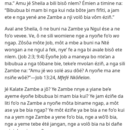
ma.” Amu jé Sheila a bili bisô nlem? Émien a timine na:
“Bibubua bi mam bi nga kui nda bôte jam fifiti, a jam
ete e nga yené ane Zambe a nji volô bia vôm éziñ.”
Aval ane Sheila, ô ne buni na Zambe ya Ngul ése a ne
fo’o vevee. Ve, ô ne sili womiene nge a nyoñe fo’o
wo
ngap. Zôsôa môte Job, môt a mbe a buni na Nté
wongan a ne ngul a fek, nye’ fe a nga bi avale bisô ete
nlem. (
Job 2:3;
9:4
) Éyoñe Job a maneya bo nte’an a
bibubua a nga tôbane bie, teke’e mvolan éziñ, a nga sili
Zambe na: “Amu jé wo solé asu dôé? A nyoñe ma ane
nsiñe wôé?”​—
Job 13:24
,
Mfefé Nkôñelan
.
Jé Kalate Zambe a jô? Ye Zambe nnye a yiane be’e
ayeme éyoñe bibubua bi mam bia kui? Ye jam éziñe da
liti fo’o na Zambe a nyoñe môta biname ngap, a môt
ase ya be bia ngap? Ye môt éziñe ya be bia a ne fo’o kui
na a yem nge Zambe a yene fo’o bia, nge a wô’ô bia,
nge a yeme tebe été jangan, nge a volô bia na bi dañe