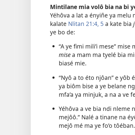
Mintilane mia volô bia na b
Yéhôva a lat a ényiñe ya melu 
kalate
Nlitan 21:4, 5
a kate bia
ye bo de:
“A ye fimi mili’i mese” mis
mise
a mam ma tyelé bia mi
biasé mie.
“Nyô a to éto njôan” e yôb é
ya biôm bise a ye belane ng
mfa’a ya minjuk, a na a ve f
Yéhôva a ve bia ndi nleme n
mejôô.” Nalé a tinane na é
mejô mé ma ye fo’o tôéban.