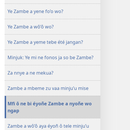
ya
Ye Zambe a yene fo’o wo?
internet
NKUME
Ye Zambe a wô’ô wo?
MMOMBÔ
A
BETE
Ye Zambe a yeme tebe été jangan?
Ye
Zambe
Minjuk: Ye mi ne fonos ja so be Zambe?
a
nyoñe
Za nnye a ne mekua?
wo
ngap?
Zambe a mbeme zu vaa minju’u mise
Mfi ô ne bi éyoñe Zambe a nyoñe wo
ngap
Zambe a wô’ô aya éyoñ ô tele minju’u