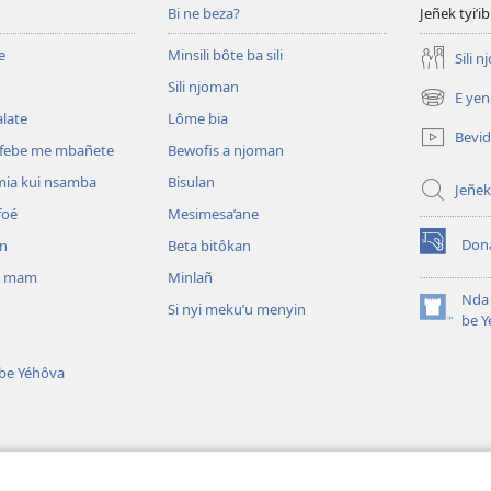
Bi ne beza?
Jeñek tyi’ib
e
Minsili bôte ba sili
Sili 
Sili njoman
E yen
(opens
late
Lôme bia
new
Bevi
window)
efebe me mbañete
Bewofis a njoman
mia kui nsamba
Bisulan
Jeñek
foé
Mesimesa’ane
Don
an
Beta bitôkan
(opens
new
i mam
Minlañ
window)
Nda 
Si nyi meku’u menyin
(opens
be Y
new
window)
 be Yéhôva
kañete