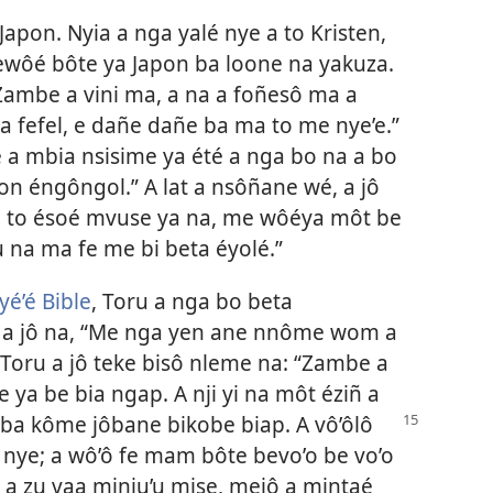
Japon. Nyia a nga yalé nye a to Kristen,
ewôé bôte ya Japon ba loone na yakuza.
Zambe a vini ma, a na a foñesô ma a
 fefel, e dañe dañe ba ma to me nye’e.”
a mbia nsisime ya été a nga bo na a bo
on éngôngol.” A lat a nsôñane wé, a jô
to ésoé mvuse ya na, me wôéya môt be
na ma fe me bi beta éyolé.”
yé’é Bible
, Toru a nga bo beta
 a jô na, “Me nga yen ane nnôme wom a
 Toru a jô teke bisô nleme na: “Zambe a
 ya be bia ngap. A nji yi na môt éziñ a
ba kôme jôbane bikobe biap. A vô’ôlô
e nye; a wô’ô fe mam bôte bevo’o be vo’o
 a zu vaa minju’u mise, mejô a mintaé