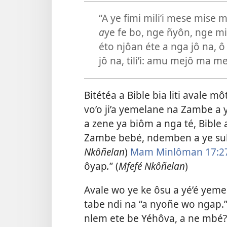
“A ye fimi mili’i mese mise
a
ye fe bo, nge ñyôn, nge m
éto njôan éte a nga jô na,
jô na, tili’i: amu mejô ma m
Bitétéa a Bible bia liti avale 
vo’o ji’a yemelane na Zambe a
a zene ya biôm a nga té, Bible a
Zambe bebé, ndemben a ye sub
Nkôñelan
)
Mam Minlôman 17:2
ôyap
.
” (
Mfefé Nkôñelan
)
Avale wo ye ke ôsu a yé’é yem
tabe ndi na “a nyoñe wo ngap.”
nlem ete be Yéhôva, a ne mbé?