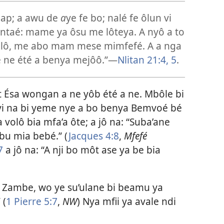
 map; a awu de
a
ye fe bo; nalé fe ôlun vi
intaé: mame ya ôsu me lôteya. A nyô a to
 ô lô, me abo mam mese mimfefé. A a nga
e ne été a benya mejôô.”​—
Nlitan 21:4, 5
.
môt Ésa wongan a ne yôb été a ne. Mbôle bi
 yi na bi yeme nye a bo benya Bemvoé bé
 volô bia mfa’a ôte; a jô na: “Suba’ane
u mia bebé.” (
Jacques 4:8
,
Mfefé
7
a jô na: “A nji bo môt ase ya be bia
e Zambe, wo ye su’ulane bi beamu ya
 (
1 Pierre 5:7
,
NW
) Nya mfii ya avale ndi