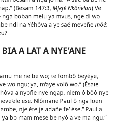
ap.” (
Besam 147:3
,
Mfefé Nkôñelan
) Ve
 nga boban melu ya mvus, nge di wo
tabe ndi na Yéhôva a ye saé meveñe
môé
:
zu?
 BIA A LAT A NYE’ANE
, amu me ne be wo; te fombô beyéye,
 wo ngu; ya, m’aye volô wo.” (
Ésaïe
éhôva a nyoñe nye ngap, nlem ô bôô nye
e meve’ele ese. Nlômane Paul ô nga loen
ambe, nje éte je adañe fe’ ése.” Paul a
le ya bo mam mese be nyô a ve ma ngu.”​