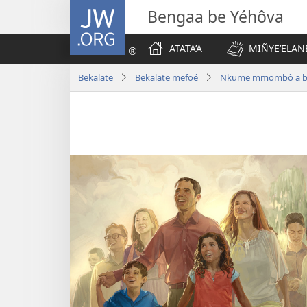
JW.ORG
Bengaa be Yéhôva
ATATA’A
MIÑYE’ELAN
Bekalate
Bekalate mefoé
Nkume mmombô a be