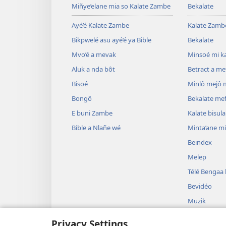
Miñye’elane mia so Kalate Zambe
Bekalate
Ayé’é Kalate Zambe
Kalate Zamb
Bikpwelé asu ayé’é ya Bible
Bekalate
Mvo’é a mevak
Minsoé mi ka
Aluk a nda bôt
Betract a m
Bisoé
Minlô mejô 
Bongô
Bekalate me
E buni Zambe
Kalate bisul
Bible a Nlañe wé
Minta’ane m
Beindex
Melep
Télé Bengaa
Bevidéo
Muzik
Bive’ela min
Privacy Settings