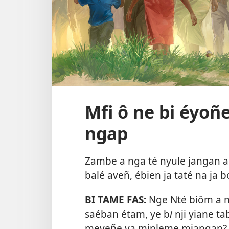
Mfi ô ne bi éyo
ngap
Zambe a nga té nyule jangan a 
balé aveñ, ébien ja taté na ja
BI TAME FAS:
Nge Nté biôm a n
saéban étam, ye b
i
nji yiane t
meveñe ya minleme miangan? Nt