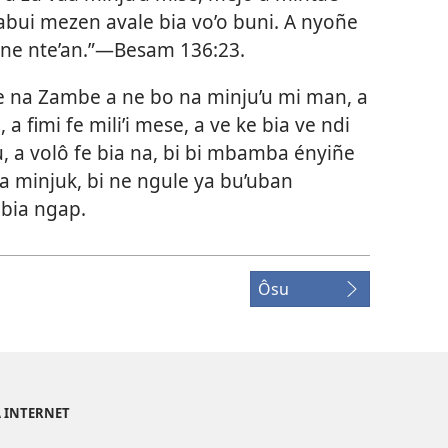
a abui mezen avale bia vo’o buni. A nyoñe
 ne nte’an.”​—
Besam 136:23
.
me na Zambe a ne bo na minju’u mi man, a
a fimi fe mili’i mese, a ve ke bia ve ndi
 a volô fe bia na, bi bi mbamba ényiñe
 a minjuk, bi ne ngule ya bu’uban
bia ngap.
Ôsu
A INTERNET