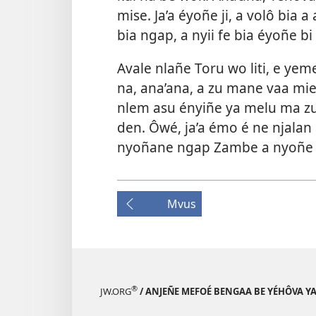
mise. Ja’a éyoñe ji, a volô bia 
bia ngap, a nyii fe bia éyoñe bi
Avale nlañe Toru wo liti, e ye
na, ana’ana, a zu mane vaa mie, 
nlem asu ényiñe ya melu ma zu,
den. Ôwé, ja’a émo é ne njalan
nyoñane ngap Zambe a nyoñe 
Mvus
®
JW.ORG
/ ANJEÑE MEFOÉ BENGAA BE YÉHÔVA Y