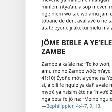
minlem ntya’an, a sôp meveñ m
nge nlem wo taé wo amu jam e
tôbane de den, aval avé ô ne 
ataté éyoñe ji akekui melu ma 
JÔME BIBLE A YE’ELE
ZAMBE
Zambe a ka’ale na: “Te ko woñ
amu me ne Zambe wôé; m’aye ve
41:10
) Éyoñe môt a yeme na Y
si, a bili fe ngule ya dañ aval
mvo’é ya nsisim éte na “mvo’é Z
nga beta fe jô na: “Me ne ngu
—
Bephilippien 4:4-7,
9,
13
.