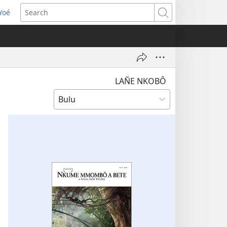
Yoé
opens
Search
ew
indow)
LAÑE NKOBÔ