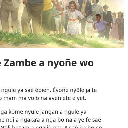
ñe Zambe a nyoñe wo
ngule ya saé ébien. Éyoñe nyôle ja te
 bo mam ma volô na aveñ ete e yet.
ga kôme nyule jangan a ngule ya
abe ndi a ngaka’a a nga bo na a ye fe saé
ili besam a nga jô na: “A saé ba be ne