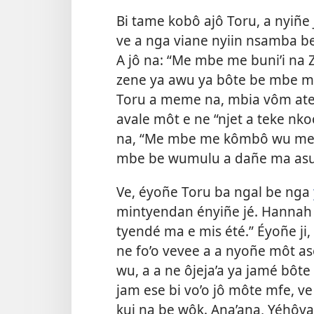
Bi tame kobô ajô Toru, a nyiñe 
ve a nga viane nyiin nsamba b
A jô na: “Me mbe me buni’i na 
zene ya awu ya bôte be mbe ma
Toru a meme na, mbia vôm ate 
avale môt e ne “njet a teke nko
na, “Me mbe me kômbô wu me 
mbe be wumulu a dañe ma asu 
Ve, éyoñe Toru ba ngal be nga
mintyendan ényiñe jé. Hannah
tyendé ma e mis été.” Éyoñe ji,
ne fo’o vevee a a nyoñe môt ase
wu, a a ne ôjeja’a ya
jamé bôte 
jam ese bi vo’o jô môte mfe, v
kui na be wôk. Ana’ana, Yéhôva