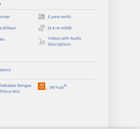
i
njoman
E yene wofis
(opens
new
e étôkan
Jé é ne mfefé
window)
Videos with Audio
déo
Descriptions
ations
bekalate Bengaa
®
JW Hub
(opens
éhôva nkol
new
window)