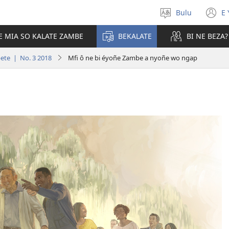
Bulu
E 
Tobôk
(
nkobô
n
E MIA SO KALATE ZAMBE
BEKALATE
BI NE BEZA?
w
te | No. 3 2018
Mfi ô ne bi éyoñe Zambe a nyoñe wo ngap