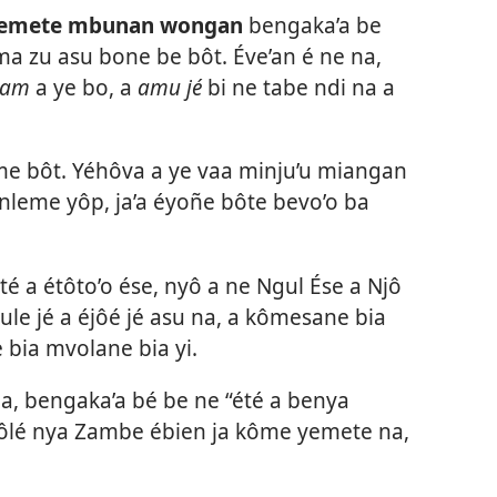
i yemete mbunan wongan
bengaka’a be
ma zu asu bone be bôt. Éve’an é ne na,
jam
a ye bo, a
amu jé
bi ne tabe ndi na a
e me bôt. Yéhôva a ye vaa minju’u miangan
nleme yôp, ja’a éyoñe bôte bevo’o ba
té a étôto’o ése, nyô a ne Ngul Ése a Njô
ule jé a éjôé jé asu na, a kômesane bia
e bia mvolane bia yi.
a, bengaka’a bé be ne “été a benya
yôlé nya Zambe ébien ja kôme yemete na,