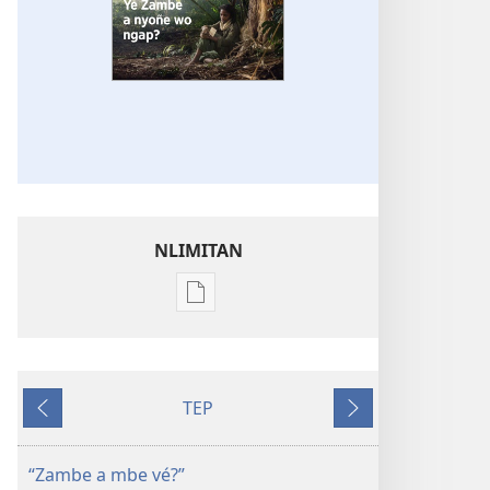
NLIMITAN
Tobô'
mam
ma
volô
TEP
na
Mvus
Ôsu
ô
limiti
“Zambe a mbe vé?”
bekalate