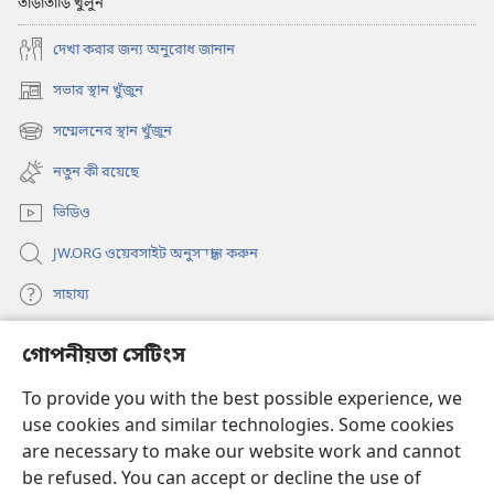
তাড়াতাড়ি খুলুন
দেখা করার জন্য অনুরোধ জানান
সভার স্থান খুঁজুন
(opens
new
সম্মেলনের স্থান খুঁজুন
(opens
window)
new
নতুন কী রয়েছে
window)
ভিডিও
JW.ORG ওয়েবসাইট অনুসন্ধান করুন
সাহায্য
দান
গোপনীয়তা সেটিংস
(opens
new
To provide you with the best possible experience, we
window)
ওয়াচটাওয়ার অনলাইন লাইব্রেরি
(opens
use cookies and similar technologies. Some cookies
new
are necessary to make our website work and cannot
®
JW Hub
window)
(opens
be refused. You can accept or decline the use of