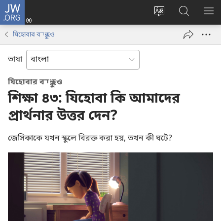
JW.ORG
লগ
ইন
ওয়েবসাইটের
JW.ORG
মেন
(opens
ভাষা
ওয়েবসাইট
দেখ
যিহোবার বন্ধু হও
new
পরিবর্তন
অনুসন্ধান
window)
করুন
করুন
ভাষা
যিহোবার বন্ধু হও
শিক্ষা ৪৩: যিহোবা কি আমাদের
প্রার্থনার উত্তর দেন?
জেসিকাকে যখন স্কুলে বিরক্ত করা হয়, তখন কী ঘটে?