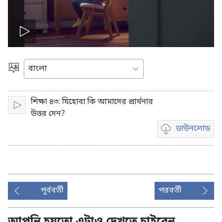
ভিডিও
চালান
ভাষা
বাছাই
করুন
শিক্ষা ৪৩: যিহোবা কি আমাদের প্রার্থনার
চালান
উত্তর দেন?
ডাউনলোড
ভিডিও
রেকর্ডিং
ডাউনলোড
করার
অপশন
পূর্ববর্তী
পরবর্তী