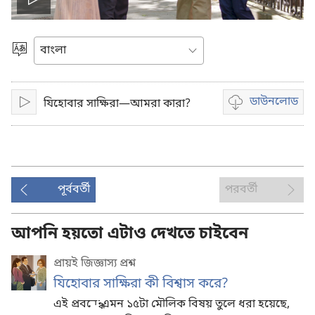
ভিডিও
চালান
ভাষা
বাছাই
করুন
ডাউনলোড
যিহোবার সাক্ষিরা—আমরা কারা?
চালান
ভিডিও
রেকর্ডিং
ডাউনলোড
করার
অপশন
পূর্ববর্তী
পরবর্তী
আপনি হয়তো এটাও দেখতে চাইবেন
প্রায়ই জিজ্ঞাস্য প্রশ্ন
যিহোবার সাক্ষিরা কী বিশ্বাস করে?
এই প্রবন্ধে এমন ১৫টা মৌলিক বিষয় তুলে ধরা হয়েছে,