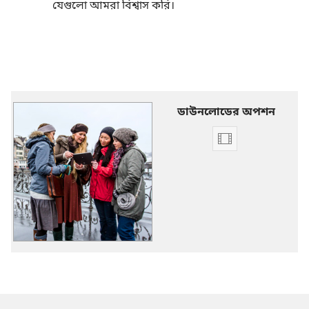
যেগুলো আমরা বিশ্বাস করি।
ডাউনলোডের অপশন
ভিডিও
রেকর্ডিং
ডাউনলোড
করার
অপশন
পরিচর্যায়
ব্যবহার
করার
জন্য
বিভিন্ন