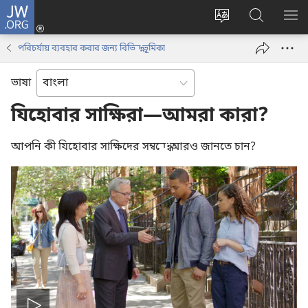
JW.ORG
লগ
ইন
ওয়েবসাইটের
JW.ORG
মেন
(opens
ভাষা
ওয়েবসাইট
দেখ
পরিচর্যায় ব্যবহার করার জন্য বিভিন্ন ভূমিকা
new
পরিবর্তন
অনুসন্ধান
window)
করুন
করুন
ভাষা
যিহোবার সাক্ষিরা—আমরা কারা?
আপনি কী যিহোবার সাক্ষিদের সম্বন্ধে আরও জানতে চান?