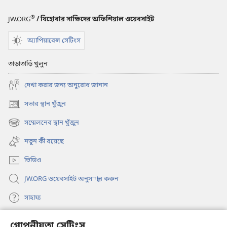
ভূমিকা
®
JW.ORG
/ যিহোবার সাক্ষিদের অফিশিয়াল ওয়েবসাইট
অ্যাপিয়ারেন্স সেটিংস
তাড়াতাড়ি খুলুন
দেখা করার জন্য অনুরোধ জানান
সভার স্থান খুঁজুন
(opens
new
সম্মেলনের স্থান খুঁজুন
(opens
window)
new
নতুন কী রয়েছে
window)
ভিডিও
JW.ORG ওয়েবসাইট অনুসন্ধান করুন
সাহায্য
দান
গোপনীয়তা সেটিংস