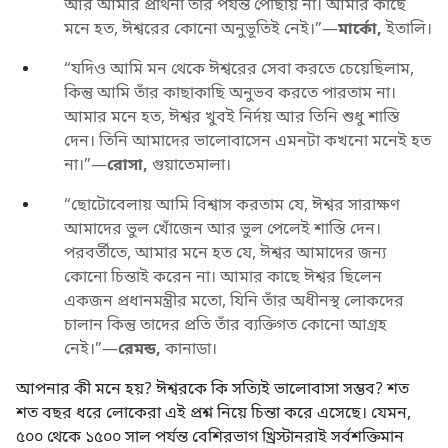
আর আমার প্রার্থনা তাঁর পর্যন্ত পৌঁছায় না। আমার কাছে
মনে হত, ঈশ্বরের কোনো অনুভূতিই নেই।”—
মার্কো,
ইতালি।
“যদিও আমি মন থেকে ঈশ্বরের সেবা করতে চেয়েছিলাম,
কিন্তু আমি তাঁর কাছাকাছি অনুভব করতে পারতাম না।
আমার মনে হত, ঈশ্বর খুবই নির্দয় আর তিনি শুধু শাস্তি
দেন। তিনি আমাদের ভালোবাসেন এমনটা কখনো মনেই হত
না।”—
রোসা,
গুয়াতেমালা।
“ছোটোবেলায় আমি বিশ্বাস করতাম যে, ঈশ্বর সারাক্ষণ
আমাদের ভুল খোঁজেন আর ভুল পেলেই শাস্তি দেন।
পরবর্তীতে, আমার মনে হত যে, ঈশ্বর আমাদের জন্য
কোনো চিন্তাই করেন না। আমার কাছে ঈশ্বর ছিলেন
একজন প্রধানমন্ত্রীর মতো, যিনি তাঁর অধীনস্থ লোকদের
চালান কিন্তু তাদের প্রতি তাঁর ব্যক্তিগত কোনো আগ্রহ
নেই।”—
রেমন্ড,
কানাডা।
আপনার কী মনে হয়? ঈশ্বরকে কি সত্যিই ভালোবাসা সম্ভব? শত
শত বছর ধরে লোকেরা এই প্রশ্ন নিয়ে চিন্তা করে এসেছে। যেমন,
৫০০ থেকে ১৫০০ সাল পর্যন্ত বেশিরভাগ খ্রিস্টানরাই সর্বশক্তিমান