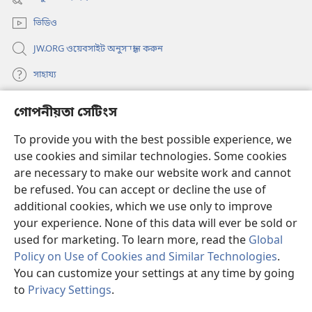
window)
ভিডিও
JW.ORG ওয়েবসাইট অনুসন্ধান করুন
সাহায্য
গোপনীয়তা সেটিংস
দান
(opens
new
To provide you with the best possible experience, we
window)
ওয়াচটাওয়ার অনলাইন লাইব্রেরি
use cookies and similar technologies. Some cookies
(opens
new
are necessary to make our website work and cannot
®
JW Hub
window)
(opens
be refused. You can accept or decline the use of
new
additional cookies, which we use only to improve
JW লাইব্রেরি অ্যাপ
window)
your experience. None of this data will ever be sold or
used for marketing. To learn more, read the
Global
Policy on Use of Cookies and Similar Technologies
.
You can customize your settings at any time by going
Copyright
© 2026 Watch Tower Bible and Tract Society of Pennsylvania.
to
Privacy Settings
.
S
ব্যবহারের শর্ত
|
গোপনীয়তার নীতি
|
গোপনীয়তা সেটিংস