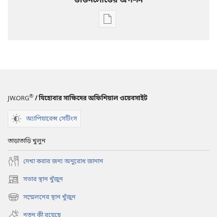
ডাউনলোডের অপশন
ডিজিটাল
প্রকাশনাদি
ডাউনলোড
করার
অপশন
১
নভেম্বর,
®
JW.ORG
/ যিহোবার সাক্ষিদের অফিশিয়াল ওয়েবসাইট
২০১৩,
প্রহরীদুর্গ
অ্যাপিয়ারেন্স সেটিংস
তাড়াতাড়ি খুলুন
দেখা করার জন্য অনুরোধ জানান
সভার স্থান খুঁজুন
(opens
new
সম্মেলনের স্থান খুঁজুন
(opens
window)
new
নতুন কী রয়েছে