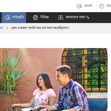
বাংলা
লগ
ভাষা
(
বাছাই
n
লাইব্রেরি
নিউজ
আমাদের সম্বন্ধে
করুন
w
াক!
কেন একজন পাদরি তার ধর্ম ত্যাগ করেছিলেন?