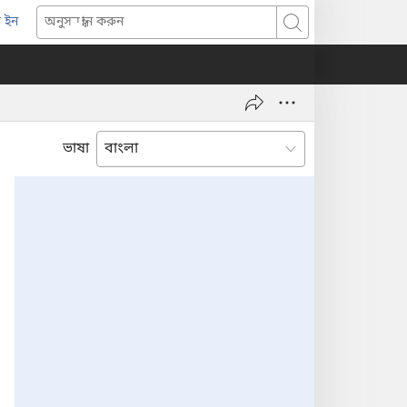
 ইন
opens
অনুসন্ধান
ew
করুন
indow)
ভাষা