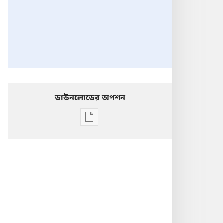
ডাউনলোডের অপশন
ডিজিটাল
প্রকাশনাদি
ডাউনলোড
করার
অপশন
ফেব্রুয়ারি
২০১৫
সচেতন
থাক!