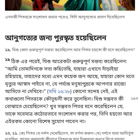
এমনকী পিতরকে সংশোধন করার পরেও, তিনি আনুগত্যের প্রমাণ দিয়েছিলেন
আনুগত্যের জন্য পুরস্কৃত হয়েছিলেন
১৯.
যিশু কোন গুরুত্বপূর্ণ মন্তব্য করেছিলেন আর পিতর হয়তো কী মনে করেছিলেন?
১৯
ঠিক এর পরেই, যিশু আরেকটা গুরুত্বপূর্ণ মন্তব্য করেছিলেন:
“আমি তোমাদিগকে সত্য কহিতেছি, যাহারা এখানে দাঁড়াইয়া
রহিয়াছে, তাহাদের মধ্যে এমন কয়েক জন আছে, যাহারা কোন মতে
মৃত্যুর আস্বাদ পাইবে না, যে পর্য্যন্ত মনুষ্যপুত্ত্রকে আপনার রাজ্যে
আসিতে না দেখিবে।” (
মথি ১৬:২৮
) কোনো সন্দেহ নেই, এই
কথাগুলো পিতরকে কৌতূহলী করে
তুলেছিল। যিশু সম্ভবত কী
বোঝাতে চেয়েছিলেন? খুব সম্ভবত পিতর মনে করেছিলেন যে,
তাকে সবেমাত্র কঠোরভাবে সংশোধন করার পর, তিনি হয়তো আর
এইরকম কোনো বিশেষ সুযোগ পাবেন না।
২০, ২১.
(ক) পিতর যে-দর্শন দেখেছিলেন, তা বর্ণনা করুন। (খ) দর্শনে যারা আবির্ভূত
হয়েছিল, তাদের কথাবার্তা কীভাবে পিতরকে তার চিন্তাধারা শুধরে নিতে সাহায্য