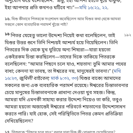
অনুযোগ করে বলেছিলেন: “প্রভু, ইহা আপনা হইতে দূরে থাকুক,
ইহা আপনার প্রতি কখনও ঘটিবে না।”—
মথি ১৬:২১, ২২
.
১৬.
যিশু কীভাবে পিতরকে সংশোধন করেছিলেন আর যিশুর কথা থেকে আমরা
সকলে কোন ব্যবহারিক পরামর্শ খুঁজে পাই?
১৬
পিতর যেহেতু ভালো উদ্দেশ্য নিয়েই কথা বলেছিলেন, তাই
যিশুর উত্তর শুনে তিনি নিশ্চয়ই আশ্চর্য হয়ে গিয়েছিলেন। তিনি
পিতরের দিক থেকে মুখ ঘুরিয়ে অন্য শিষ্যরা—যারা হয়তো
একইরকম চিন্তা করছিলেন—তাদের দিকে তাকিয়ে পিতরকে
বলেছিলেন: “আমার পিছনে চলে যাও, শয়তান! তুমি আমার পথের
বাধা; কেননা যা ভাবছ, তা ঈশ্বরের নয়, মানুষেরই ভাবনা।” (
মথি
১৬:২৩
,
জুবিলী বাইবেল;
মার্ক ৮:৩২, ৩৩
) যিশুর বাক্যে আমাদের
সকলের জন্য এক ব্যবহারিক পরামর্শ রয়েছে। ঈশ্বরের চিন্তাভাবনার
চেয়ে মানুষের চিন্তাভাবনাকে প্রাধান্য দেওয়া খুব সহজ। কিন্তু,
আমরা যদি এমনকী সাহায্য করার উদ্দেশ্য নিয়েও তা করি, তবুও
আমরা হয়তো অজান্তেই ঈশ্বরের পরিবর্তে শয়তানের উদ্দেশ্যসাধন
করতে পারি। যাই হোক, সেই পরিস্থিতিতে পিতর কেমন প্রতিক্রিয়া
দেখিয়েছিলেন?
১৭.
পিতরকে “পিছনে চলে যাও” বলার দ্বারা যিশু কী বোঝাতে চেয়েছিলেন?