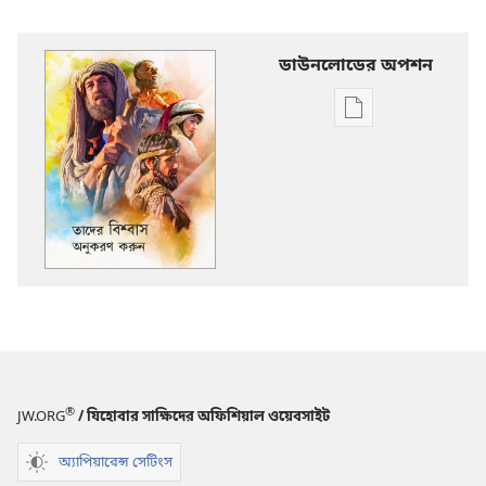
ডাউনলোডের অপশন
ডিজিটাল
প্রকাশনাদি
ডাউনলোড
করার
অপশন
তাদের
বিশ্বাস
অনুকরণ
করুন
®
JW.ORG
/ যিহোবার সাক্ষিদের অফিশিয়াল ওয়েবসাইট
অ্যাপিয়ারেন্স সেটিংস