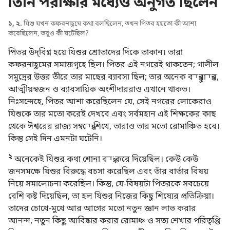
তিনি পরীক্ষার মধ্যেও অনুগত ছিলেন
১, ২.
যিশু যখন কফরনাহূমে কথা বলছিলেন, তখন পিতর হয়তো কী আশা
করেছিলেন, তবুও কী ঘটেছিল?
পিতর উদ্‌বিগ্ন হয়ে যিশুর শ্রোতাদের দিকে তাকান। তারা
কফরনাহূমের সমাজগৃহে ছিল। পিতর এই নগরেই থাকতেন; গালীল
সমুদ্রের উত্তর তীরে তার মাছের ব্যাবসা ছিল; তার অনেক বন্ধুবান্ধব,
আত্মীয়স্বজন ও ব্যাবসায়িক অংশীদাররাও এখানে থাকত।
নিঃসন্দেহে, পিতর আশা করেছিলেন যে, সেই নগরের লোকেরাও
যিশুকে তার মতো করেই দেখবে এবং সর্বমহান এই শিক্ষকের কাছ
থেকে ঈশ্বরের রাজ্য সম্বন্ধে শিখে, তারাও তার মতো রোমাঞ্চিত হবে।
কিন্তু সেই দিন এমনটা ঘটেনি।
২
অনেকেই যিশুর কথা শোনা বন্ধ করে দিয়েছিল। কেউ কেউ
জনসমক্ষে যিশুর বিরুদ্ধে বচসা করেছিল এবং তাঁর বার্তার বিষয়
নিয়ে সমালোচনা করেছিল। কিন্তু, যে-বিষয়টা পিতরকে সবচেয়ে
বেশি কষ্ট দিয়েছিল, তা হল যিশুর নিজের কিছু শিষ্যের প্রতিক্রিয়া।
তাদের চোখে-মুখে আর আগের মতো নতুন জ্ঞান লাভ করার
আনন্দ, নতুন কিছু আবিষ্কার করার রোমাঞ্চ ও সত্য শেখার পরিতৃপ্তি