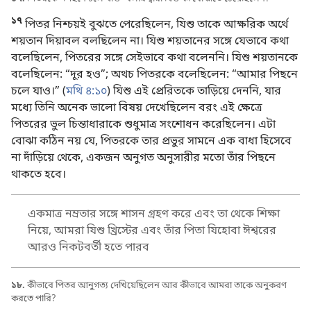
১৭
পিতর নিশ্চয়ই বুঝতে পেরেছিলেন, যিশু তাকে আক্ষরিক অর্থে
শয়তান দিয়াবল বলছিলেন না। যিশু শয়তানের সঙ্গে যেভাবে কথা
বলেছিলেন, পিতরের সঙ্গে সেইভাবে কথা বলেননি। যিশু শয়তানকে
বলেছিলেন: “দূর হও”; অথচ পিতরকে বলেছিলেন: “আমার পিছনে
চলে যাও।” (
মথি ৪:১০
) যিশু এই প্রেরিতকে তাড়িয়ে দেননি, যার
মধ্যে তিনি অনেক ভালো বিষয় দেখেছিলেন বরং এই ক্ষেত্রে
পিতরের ভুল চিন্তাধারাকে শুধুমাত্র সংশোধন করেছিলেন। এটা
বোঝা কঠিন নয় যে, পিতরকে তার প্রভুর সামনে এক বাধা হিসেবে
না দাঁড়িয়ে থেকে, একজন অনুগত অনুসারীর মতো তাঁর পিছনে
থাকতে হবে।
একমাত্র নম্রতার সঙ্গে শাসন গ্রহণ করে এবং তা থেকে শিক্ষা
নিয়ে, আমরা যিশু খ্রিস্টের এবং তাঁর পিতা যিহোবা ঈশ্বরের
আরও নিকটবর্তী হতে পারব
১৮.
কীভাবে পিতর আনুগত্য দেখিয়েছিলেন আর কীভাবে আমরা তাকে অনুকরণ
করতে পারি?