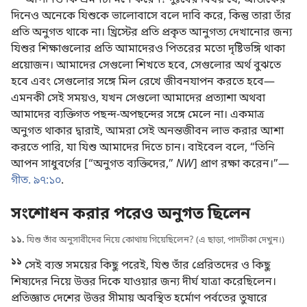
দিনেও অনেকে যিশুকে ভালোবাসে বলে দাবি করে, কিন্তু তারা তাঁর
প্রতি অনুগত থাকে না। খ্রিস্টের প্রতি প্রকৃত আনুগত্য দেখানোর জন্য
যিশুর শিক্ষাগুলোর প্রতি আমাদেরও পিতরের মতো দৃষ্টিভঙ্গি থাকা
প্রয়োজন। আমাদের সেগুলো শিখতে হবে, সেগুলোর অর্থ বুঝতে
হবে এবং সেগুলোর সঙ্গে মিল রেখে জীবনযাপন করতে হবে—
এমনকী সেই সময়ও, যখন সেগুলো আমাদের প্রত্যাশা অথবা
আমাদের ব্যক্তিগত পছন্দ-অপছন্দের সঙ্গে মেলে না। একমাত্র
অনুগত থাকার দ্বারাই, আমরা সেই অনন্তজীবন লাভ করার আশা
করতে পারি, যা যিশু আমাদের দিতে চান। বাইবেল বলে, “তিনি
আপন সাধুবর্গের [“অনুগত ব্যক্তিদের,”
NW
] প্রাণ রক্ষা করেন।”—
গীত. ৯৭:১০
.
সংশোধন করার পরেও অনুগত ছিলেন
১১.
যিশু তাঁর অনুসারীদের নিয়ে কোথায় গিয়েছিলেন? (এ ছাড়া, পাদটীকা দেখুন।)
১১
সেই ব্যস্ত সময়ের কিছু পরেই, যিশু তাঁর প্রেরিতদের ও কিছু
শিষ্যদের নিয়ে উত্তর দিকে যাওয়ার জন্য দীর্ঘ যাত্রা করেছিলেন।
প্রতিজ্ঞাত দেশের উত্তর সীমায় অবস্থিত হর্মোণ পর্বতের তুষারে