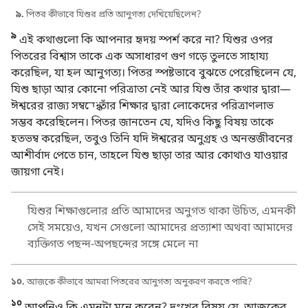
৯.
পিতর কীভাবে যিশুর প্রতি আনুগত্য দেখিয়েছিলেন?
৯
এই কথাগুলো কি আপনার হৃদয় স্পর্শ করে না? যিশুর ওপর
পিতরের বিশ্বাস তাকে এক অসাধারণ গুণ গড়ে তুলতে সাহায্য
করেছিল, যা হল আনুগত্য। পিতর স্পষ্টভাবে বুঝতে পেরেছিলেন যে,
যিশু ছাড়া আর কোনো পরিত্রাতা নেই আর যিশু তাঁর কথার দ্বারা—
ঈশ্বরের রাজ্য সম্বন্ধে তাঁর শিক্ষার দ্বারা লোকেদের পরিত্রাণলাভ
সম্ভব করেছিলেন। পিতর জানতেন যে, যদিও কিছু বিষয় তাকে
হতভম্ব করেছিল, তবুও তিনি যদি ঈশ্বরের অনুগ্রহ ও অনন্তজীবনের
আশীর্বাদ পেতে চান, তাহলে যিশু ছাড়া তার আর কোথাও যাওয়ার
জায়গা নেই।
যিশুর শিক্ষাগুলোর প্রতি আমাদের অনুগত থাকা উচিত, এমনকী
সেই সময়েও, যখন সেগুলো আমাদের প্রত্যাশা অথবা আমাদের
ব্যক্তিগত পছন্দ-অপছন্দের সঙ্গে মেলে না
১০.
আজকে কীভাবে আমরা পিতরের আনুগত্য অনুকরণ করতে পারি?
১০
আপনিও কি এমনটা মনে করেন? দুঃখের বিষয় যে, আজকের