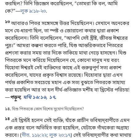
করছিল? তিনি জিজ্ঞেস করেছিলেন, “তোমরা কি বল, আমি
কে?”—
লূক ৯:১৮-২০
.
১৩
আবারও পিতর সঙ্গেসঙ্গে উত্তর দিয়েছিলেন। সেখানে অনেকের
মনে যে-ধারণা ছিল, তা স্পষ্ট ও জোরালো কথার দ্বারা প্রকাশ
করেছিলেন। তিনি বলেছিলেন, “আপনি সেই খ্রীষ্ট, জীবন্ত ঈশ্বরের
পুত্ত্র।” আমরা কল্পনা করতে পারি, যিশু আন্তরিকভাবে পিতরের
প্রশংসা করার সময় তার দিকে তাকিয়ে মাথা নেড়ে হাসছেন। যিশু
পিতরকে মনে করিয়ে দিয়েছিলেন যে, কোনো মানুষ নয় বরং
যিহোবা ঈশ্বরই সেই ব্যক্তিদের কাছে এই গুরুত্বপূর্ণ সত্য প্রকাশ
করেছিলেন, যাদের প্রকৃত বিশ্বাস রয়েছে। যিহোবার দ্বারা এখন
পর্যন্ত প্রকাশিত সবচেয়ে মহান এক সত্য বুঝতে পিতরকে সাহায্য
করা হয়েছিল আর তা হল দীর্ঘ-প্রতিজ্ঞাত মশীহ বা খ্রিস্টের পরিচয়!
—
পড়ুন,
মথি ১৬:১৬, ১৭
.
১৪.
যিশু পিতরকে কোন বিশেষ সুযোগ দিয়েছিলেন?
১৪
এই খ্রিস্টই হলেন সেই ব্যক্তি, যাঁকে প্রাচীন ভবিষ্যদ্‌বাণীতে এমন
এক প্রস্তর বলে অভিহিত করা হয়েছিল, যেটাকে গাঁথকেরা অগ্রাহ্য
করবে। (
গীত. ১১৮:২২;
লূক ২০:১৭
) সেই ভবিষ্যদ্‌বাণীর কথা মাথায়