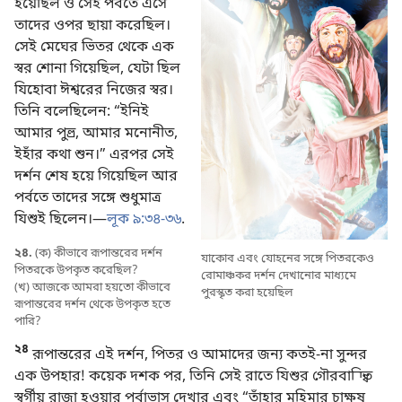
হয়েছিল ও সেই পর্বতে এসে
তাদের ওপর ছায়া করেছিল।
সেই মেঘের ভিতর থেকে এক
স্বর শোনা গিয়েছিল, যেটা ছিল
যিহোবা ঈশ্বরের নিজের স্বর।
তিনি বলেছিলেন: “ইনিই
আমার পুত্ত্র, আমার মনোনীত,
ইহাঁর কথা শুন।” এরপর সেই
দর্শন শেষ হয়ে গিয়েছিল আর
পর্বতে তাদের সঙ্গে শুধুমাত্র
যিশুই ছিলেন।—
লূক ৯:৩৪-৩৬
.
২৪.
(ক) কীভাবে রূপান্তরের দর্শন
যাকোব এবং যোহনের সঙ্গে পিতরকেও
পিতরকে উপকৃত করেছিল?
রোমাঞ্চকর দর্শন দেখানোর মাধ্যমে
(খ) আজকে আমরা হয়তো কীভাবে
পুরস্কৃত করা হয়েছিল
রূপান্তরের দর্শন থেকে উপকৃত হতে
পারি?
২৪
রূপান্তরের এই দর্শন, পিতর ও আমাদের জন্য কতই-না সুন্দর
এক উপহার! কয়েক দশক পর, তিনি সেই রাতে যিশুর গৌরবান্বিত
স্বর্গীয় রাজা হওয়ার পূর্বাভাস দেখার এবং “তাঁহার মহিমার চাক্ষুষ