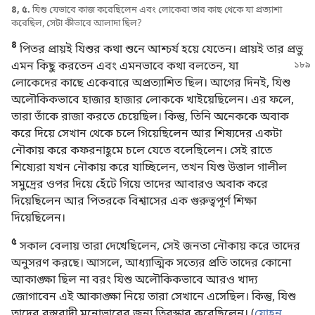
৪, ৫.
যিশু যেভাবে কাজ করেছিলেন এবং লোকেরা তার কাছ থেকে যা প্রত্যাশা
করেছিল, সেটা কীভাবে আলাদা ছিল?
৪
পিতর প্রায়ই যিশুর কথা শুনে আশ্চর্য হয়ে যেতেন। প্রায়ই তার প্রভু
এমন কিছু
করতেন এবং এমনভাবে কথা বলতেন, যা
লোকেদের কাছে একেবারে অপ্রত্যাশিত ছিল। আগের দিনই, যিশু
অলৌকিকভাবে হাজার হাজার লোককে খাইয়েছিলেন। এর ফলে,
তারা তাঁকে রাজা করতে চেয়েছিল। কিন্তু, তিনি অনেককে অবাক
করে দিয়ে সেখান থেকে চলে গিয়েছিলেন আর শিষ্যদের একটা
নৌকায় করে কফরনাহূমে চলে যেতে বলেছিলেন। সেই রাতে
শিষ্যেরা যখন নৌকায় করে যাচ্ছিলেন, তখন যিশু উত্তাল গালীল
সমুদ্রের ওপর দিয়ে হেঁটে গিয়ে তাদের আবারও অবাক করে
দিয়েছিলেন আর পিতরকে বিশ্বাসের এক গুরুত্বপূর্ণ শিক্ষা
দিয়েছিলেন।
৫
সকাল বেলায় তারা দেখেছিলেন, সেই জনতা নৌকায় করে তাদের
অনুসরণ করছে। আসলে, আধ্যাত্মিক সত্যের প্রতি তাদের কোনো
আকাঙ্ক্ষা ছিল না বরং যিশু অলৌকিকভাবে আরও খাদ্য
জোগাবেন এই আকাঙ্ক্ষা নিয়ে তারা সেখানে এসেছিল। কিন্তু, যিশু
তাদের বস্তুবাদী মনোভাবের জন্য তিরস্কার করেছিলেন। (
যোহন