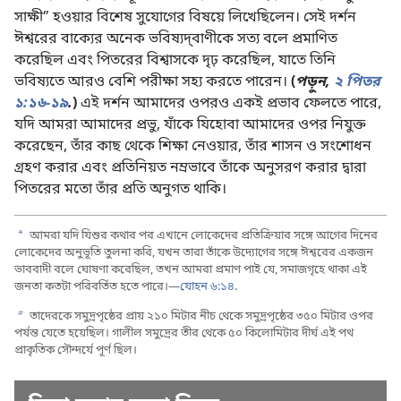
সাক্ষী” হওয়ার বিশেষ সুযোগের বিষয়ে লিখেছিলেন। সেই দর্শন
ঈশ্বরের বাক্যের অনেক ভবিষ্যদ্‌বাণীকে সত্য বলে প্রমাণিত
করেছিল এবং পিতরের বিশ্বাসকে দৃঢ় করেছিল, যাতে তিনি
ভবিষ্যতে আরও বেশি পরীক্ষা সহ্য করতে পারেন।
(
পড়ুন,
২ পিতর
১:১৬-১৯
.
)
এই দর্শন আমাদের ওপরও একই প্রভাব ফেলতে পারে,
যদি আমরা আমাদের প্রভু, যাঁকে যিহোবা আমাদের ওপর নিযুক্ত
করেছেন, তাঁর কাছ থেকে শিক্ষা নেওয়ার, তাঁর শাসন ও সংশোধন
গ্রহণ করার এবং প্রতিনিয়ত নম্রভাবে তাঁকে অনুসরণ করার দ্বারা
পিতরের মতো তাঁর প্রতি অনুগত থাকি।
a
আমরা যদি যিশুর কথার পর এখানে লোকেদের প্রতিক্রিয়ার সঙ্গে আগের দিনের
লোকেদের অনুভূতি তুলনা করি, যখন তারা তাঁকে উদ্যোগের সঙ্গে ঈশ্বরের একজন
ভাববাদী বলে ঘোষণা করেছিল, তখন আমরা প্রমাণ পাই যে, সমাজগৃহে থাকা এই
জনতা কতটা পরিবর্তিত হতে পারে।—
যোহন ৬:১৪
.
b
তাদেরকে সমুদ্রপৃষ্ঠের প্রায় ২১০ মিটার নীচ থেকে সমুদ্রপৃষ্ঠের ৩৫০ মিটার ওপর
পর্যন্ত যেতে হয়েছিল। গালীল সমুদ্রের তীর থেকে ৫০ কিলোমিটার দীর্ঘ এই পথ
প্রাকৃতিক সৌন্দর্যে পূর্ণ ছিল।