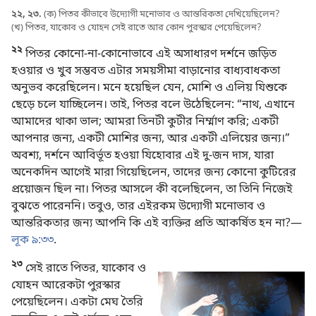
২২, ২৩.
(ক) পিতর কীভাবে উদ্যোগী মনোভাব ও আন্তরিকতা দেখিয়েছিলেন?
(খ) পিতর, যাকোব ও যোহন সেই রাতে আর কোন পুরস্কার পেয়েছিলেন?
২২
পিতর কোনো-না-কোনোভাবে এই অসাধারণ দর্শনে জড়িত
হওয়ার ও খুব সম্ভবত এটার সময়সীমা বাড়ানোর বাধ্যবাধকতা
অনুভব করেছিলেন। মনে হয়েছিল যেন, মোশি ও এলিয় যিশুকে
ছেড়ে চলে যাচ্ছিলেন। তাই, পিতর বলে উঠেছিলেন: “নাথ, এখানে
আমাদের থাকা ভাল; আমরা তিনটী কুটীর নির্ম্মাণ করি; একটী
আপনার জন্য, একটী মোশির জন্য, আর একটী এলিয়ের জন্য।”
অবশ্য, দর্শনে আবির্ভূত হওয়া যিহোবার এই দু-জন দাস, যারা
অনেকদিন আগেই মারা গিয়েছিলেন, তাদের জন্য কোনো কুটিরের
প্রয়োজন ছিল না। পিতর আসলে কী বলেছিলেন, তা তিনি নিজেই
বুঝতে পারেননি। তবুও, তার এইরকম উদ্যোগী মনোভাব ও
আন্তরিকতার জন্য আপনি কি এই ব্যক্তির প্রতি আকর্ষিত হন না?—
লূক ৯:৩৩
.
২৩
সেই রাতে পিতর, যাকোব ও
যোহন আরেকটা পুরস্কার
পেয়েছিলেন। একটা মেঘ তৈরি