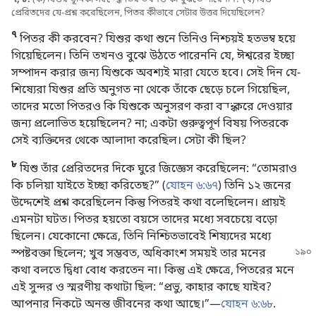
প্রেরিতদের যে-প্রশ্ন করেছিলেন, পিতর কীভাবে সেটার উত্তর দিয়েছিলেন?
৭
পিতর কী করবেন? যিশুর কথা শুনে তিনিও নিশ্চয়ই হতভম্ব হয়ে
গিয়েছিলেন। তিনি তখনও বুঝে উঠতে পারেননি যে, ঈশ্বরের ইচ্ছা
সম্পাদন করার জন্য যিশুকে অবশ্যই মারা যেতে হবে। সেই দিন যে-
শিষ্যেরা যিশুর প্রতি অনুগত না থেকে তাঁকে ছেড়ে চলে গিয়েছিল,
তাদের মতো পিতরও কি যিশুকে অনুসরণ করা বন্ধ করে দেওয়ার
জন্য প্রলোভিত হয়েছিলেন? না; একটা গুরুত্বপূর্ণ বিষয় পিতরকে
সেই ব্যক্তিদের থেকে আলাদা করেছিল। সেটা কী ছিল?
৮
যিশু তাঁর প্রেরিতদের দিকে ঘুরে জিজ্ঞেস করেছিলেন: “তোমরাও
কি চলিয়া যাইতে ইচ্ছা করিতেছ?” (
যোহন ৬:৬৭
) তিনি ১২ জনের
উদ্দেশেই প্রশ্ন করেছিলেন কিন্তু পিতরই কথা বলেছিলেন। প্রায়ই
এমনটা ঘটত। পিতর হয়তো বয়সে তাদের মধ্যে সবচেয়ে বড়ো
ছিলেন। যেকোনো ক্ষেত্রে, তিনি নিশ্চিতভাবেই শিষ্যদের মধ্যে
স্পষ্টবক্তা ছিলেন; খুব সম্ভবত,
অধিকাংশ সময়ই তার মনের
কথা বলতে দ্বিধা বোধ করতেন না। কিন্তু এই ক্ষেত্রে, পিতরের মনে
এই সুন্দর ও স্মরণীয় কথাটা ছিল: “প্রভু, কাহার কাছে যাইব?
আপনার নিকটে অনন্ত জীবনের কথা আছে।”—
যোহন ৬:৬৮
.