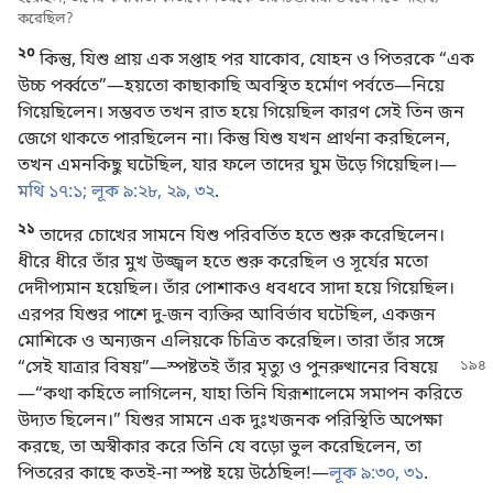
করেছিল?
২০
কিন্তু, যিশু প্রায় এক সপ্তাহ পর যাকোব, যোহন ও পিতরকে “এক
উচ্চ পর্ব্বতে”—হয়তো কাছাকাছি অবস্থিত হর্মোণ পর্বতে—নিয়ে
গিয়েছিলেন। সম্ভবত তখন রাত হয়ে গিয়েছিল কারণ সেই তিন জন
জেগে থাকতে পারছিলেন না। কিন্তু যিশু যখন প্রার্থনা করছিলেন,
তখন এমনকিছু ঘটেছিল, যার ফলে তাদের ঘুম উড়ে গিয়েছিল।—
মথি ১৭:১;
লূক ৯:২৮, ২৯,
৩২
.
২১
তাদের চোখের সামনে যিশু পরিবর্তিত হতে শুরু করেছিলেন।
ধীরে ধীরে তাঁর মুখ উজ্জ্বল হতে শুরু করেছিল ও সূর্যের মতো
দেদীপ্যমান হয়েছিল। তাঁর পোশাকও ধবধবে সাদা হয়ে গিয়েছিল।
এরপর যিশুর পাশে দু-জন ব্যক্তির আবির্ভাব ঘটেছিল, একজন
মোশিকে ও অন্যজন এলিয়কে চিত্রিত করেছিল। তারা তাঁর সঙ্গে
“সেই যাত্রার বিষয়”
—স্পষ্টতই তাঁর মৃত্যু ও পুনরুত্থানের বিষয়ে
—“কথা কহিতে লাগিলেন, যাহা তিনি যিরূশালেমে সমাপন করিতে
উদ্যত ছিলেন।” যিশুর সামনে এক দুঃখজনক পরিস্থিতি অপেক্ষা
করছে, তা অস্বীকার করে তিনি যে বড়ো ভুল করেছিলেন, তা
পিতরের কাছে কতই-না স্পষ্ট হয়ে উঠেছিল!—
লূক ৯:৩০, ৩১
.