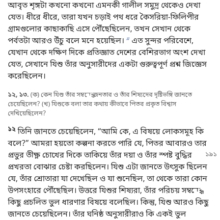
আবৃত শৃঙ্গটা কখনো কখনো এমনকী গালীল সমুদ্র থেকেও দেখা
যেত। ধীরে ধীরে, তারা যখন চড়াই পথ ধরে কৈসরিয়া-ফিলিপীর
গ্রামগুলোর কাছাকাছি এসে পৌঁছেছিলেন, তখন সেখান থেকে
পর্বতটা আরও উঁচু বলে মনে হয়েছিল।
b
এত সুন্দর পরিবেশে,
যেখান থেকে দক্ষিণ দিকে প্রতিজ্ঞাত দেশের বেশিরভাগ অংশ দেখা
যেত, সেখানে যিশু তাঁর অনুসারীদের একটা গুরুত্বপূর্ণ প্রশ্ন জিজ্ঞেস
করেছিলেন।
১২, ১৩.
(ক) কেন যিশু তাঁর সম্বন্ধে জনতার ও তাঁর শিষ্যদের দৃষ্টিভঙ্গি জানতে
চেয়েছিলেন? (খ) যিশুকে বলা তার কথায় কীভাবে পিতর প্রকৃত বিশ্বাস
দেখিয়েছিলেন?
১২
তিনি জানতে চেয়েছিলেন, “আমি কে, এ বিষয়ে লোকসমূহ কি
বলে?” আমরা হয়তো কল্পনা করতে পারি যে, পিতর আবারও তার
প্রভুর তীক্ষ্ণ চোখের দিকে তাকিয়ে
তাঁর দয়া ও তাঁর স্পষ্ট বুদ্ধির
প্রখরতা বোঝার চেষ্টা করছিলেন। যিশু এটা জানতে উৎসুক ছিলেন
যে, তাঁর শ্রোতারা যা দেখেছিল ও যা শুনেছিল, তা থেকে তারা কোন
উপসংহারে পৌঁছেছিল। উত্তরে যিশুর শিষ্যরা, তাঁর পরিচয় সম্বন্ধে
কিছু প্রচলিত ভুল ধারণার বিষয়ে বলেছিল। কিন্তু, যিশু আরও কিছু
জানতে চেয়েছিলেন। তাঁর ঘনিষ্ঠ অনুসারীরাও কি একই ভুল