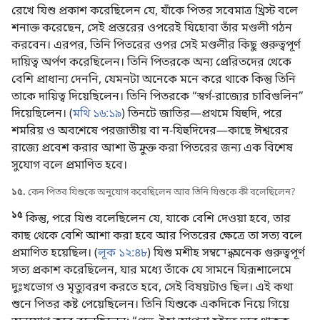
রেখে যিশু প্রকাশ করেছিলেন যে, যাঁকে পিতর সবেমাত্র খ্রিস্ট বলে
শনাক্ত করেছেন, সেই প্রস্তরের ওপরেই যিহোবা তাঁর মণ্ডলী গঠন
করবেন। এরপর, তিনি পিতরের ওপর সেই মণ্ডলীর কিছু গুরুত্বপূর্ণ
দায়িত্ব অর্পণ করেছিলেন। তিনি পিতরকে অন্য প্রেরিতদের থেকে
বেশি প্রাধান্য দেননি, যেমনটা অনেকে মনে করে থাকে কিন্তু তিনি
তাকে দায়িত্ব দিয়েছিলেন। তিনি পিতরকে “স্বর্গ-রাজ্যের চাবিগুলিন”
দিয়েছিলেন। (
মথি ১৬:১৯
) তিনটে জাতির—প্রথমে যিহুদি, পরে
শমরিয় ও অবশেষে পরজাতীয় বা ন-যিহুদিদের—কাছে ঈশ্বরের
রাজ্যে প্রবেশ করার আশা উন্মুক্ত করা পিতরের জন্য এক বিশেষ
সুযোগ বলে প্রমাণিত হবে।
১৫.
কেন পিতর যিশুকে অনুযোগ করেছিলেন আর তিনি যিশুকে কী বলেছিলেন?
১৫
কিন্তু, পরে যিশু বলেছিলেন যে, যাকে বেশি দেওয়া হবে, তার
কাছ থেকে বেশি আশা করা হবে আর পিতরের ক্ষেত্রে তা সত্য বলে
প্রমাণিত হয়েছিল। (
লূক ১২:৪৮
) যিশু মশীহ সম্বন্ধে অনেক গুরুত্বপূর্ণ
সত্য প্রকাশ করেছিলেন, যার মধ্যে তাঁকে যে সামনে যিরূশালেমে
দুঃখভোগ ও মৃত্যুবরণ করতে হবে, সেই বিষয়টাও ছিল। এই কথা
শুনে পিতর কষ্ট পেয়েছিলেন। তিনি যিশুকে একদিকে নিয়ে গিয়ে