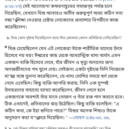
৬:২৫-২৭
) সেই আলোচনা কফরনাহূমের সমাজগৃহ পর্যন্ত চলে
গিয়েছিল, যেখানে যিশু আবারও অতীব গুরুত্বপূর্ণ অথচ কঠিন সত্য
সম্বন্ধে শিক্ষা দেওয়ার চেষ্টায় লোকেদের প্রত্যাশার বিপরীতে কাজ
করেছিলেন।
৬.
যিশু কোন দৃষ্টান্ত দিয়েছিলেন আর তাঁর শ্রোতারা কেমন প্রতিক্রিয়া দেখিয়েছিল?
৬
যিশু চেয়েছিলেন যেন এই লোকেরা তাঁকে শারীরিক খাদ্যের উৎস
হিসেবে নয় বরং ঈশ্বরের কাছ থেকে আধ্যাত্মিক খাদ্য অর্থাৎ এমন
একজন ব্যক্তি হিসেবে দেখে, যাঁর জীবন ও মৃত্যু অন্যদের জন্য
অনন্তজীবনের পথ খুলে দেয়। সেইজন্য একটা দৃষ্টান্তে তিনি নিজেকে
মান্নার সঙ্গে তুলনা করেছিলেন, যে-খাদ্য মোশির সময়ে স্বর্গ থেকে
নেমে এসেছিল। কিছু ব্যক্তি আপত্তি করায়, তিনি এক সুস্পষ্ট
উদাহরণের সাহায্যে ব্যাখ্যা করেছিলেন, জীবন পেতে হলে
একজনকে অবশ্যই তাঁর মাংস ভোজন ও তাঁর রক্ত পান করতে হবে।
ঠিক এখানেই, প্রতিবাদের ঝড় উঠেছিল। কিছু ব্যক্তি বলেছিল: “এ
কঠিন কথা, কে ইহা শুনিতে পারে?” যিশুর অনেক শিষ্যও তাঁকে
অনুসরণ করা বন্ধ করে দিয়েছিল।
a
—
যোহন ৬:৪৮-৬০,
৬৬
.
৭, ৮.
(ক) যিশুর ভূমিকা সম্বন্ধে পিতর তখনও কী বুঝতে পারেননি? (খ) যিশু