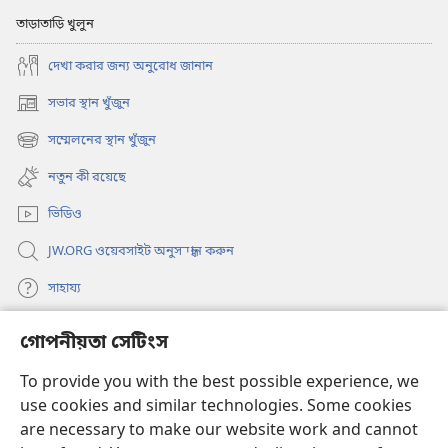
তাড়াতাড়ি খুলুন
দেখা করার জন্য অনুরোধ জানান
সভার স্থান খুঁজুন
(opens
new
সম্মেলনের স্থান খুঁজুন
(opens
window)
new
নতুন কী রয়েছে
window)
ভিডিও
JW.ORG ওয়েবসাইট অনুসন্ধান করুন
সাহায্য
গোপনীয়তা সেটিংস
দান
(opens
new
To provide you with the best possible experience, we
window)
ওয়াচটাওয়ার অনলাইন লাইব্রেরি
use cookies and similar technologies. Some cookies
(opens
new
are necessary to make our website work and cannot
®
JW Hub
window)