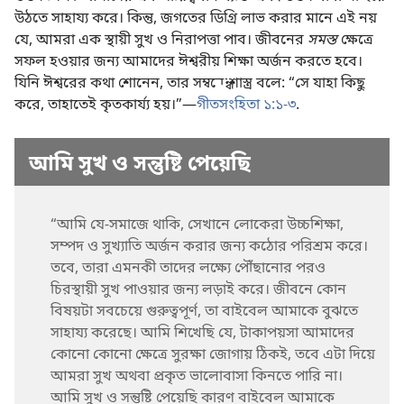
উঠতে সাহায্য করে। কিন্তু, জগতের ডিগ্রি লাভ করার মানে এই নয়
যে, আমরা এক স্থায়ী সুখ ও নিরাপত্তা পাব। জীবনের
সমস্ত
ক্ষেত্রে
সফল হওয়ার জন্য আমাদের ঈশ্বরীয় শিক্ষা অর্জন করতে হবে।
যিনি ঈশ্বরের কথা শোনেন, তার সম্বন্ধে শাস্ত্র বলে: “সে যাহা কিছু
করে, তাহাতেই কৃতকার্য্য হয়।”—
গীতসংহিতা ১:১-৩
.
আমি সুখ ও সন্তুষ্টি পেয়েছি
“আমি যে-সমাজে থাকি, সেখানে লোকেরা উচ্চশিক্ষা,
সম্পদ ও সুখ্যাতি অর্জন করার জন্য কঠোর পরিশ্রম করে।
তবে, তারা এমনকী তাদের লক্ষ্যে পৌঁছানোর পরও
চিরস্থায়ী সুখ পাওয়ার জন্য লড়াই করে। জীবনে কোন
বিষয়টা সবচেয়ে গুরুত্বপূর্ণ, তা বাইবেল আমাকে বুঝতে
সাহায্য করেছে। আমি শিখেছি যে, টাকাপয়সা আমাদের
কোনো কোনো ক্ষেত্রে সুরক্ষা জোগায় ঠিকই, তবে এটা দিয়ে
আমরা সুখ অথবা প্রকৃত ভালোবাসা কিনতে পারি না।
আমি সুখ ও সন্তুষ্টি পেয়েছি কারণ বাইবেল আমাকে