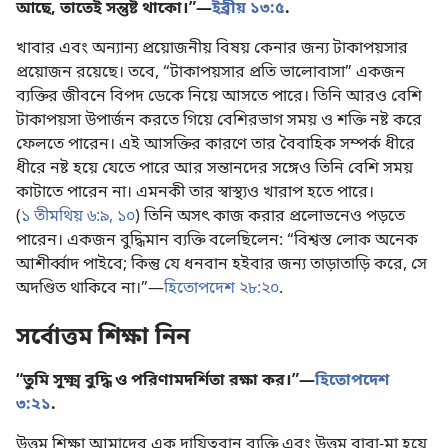
আছে, তাতেই সন্তুষ্ট থাকো।”—
ইব্রীয় ১৩:৫
.
খাবার এবং অন্যান্য প্রয়োজনীয় বিষয় কেনার জন্য টাকাপয়সার
প্রয়োজন রয়েছে। তবে, “টাকাপয়সার প্রতি ভালোবাসা” একজন
ব্যক্তির জীবনে বিপদ ডেকে নিয়ে আসতে পারে। তিনি আরও বেশি
টাকাপয়সা উপার্জন করতে গিয়ে বেশিরভাগ সময় ও শক্তি নষ্ট করে
ফেলতে পারেন। এই আসক্তির কারণে তার বৈবাহিক সম্পর্ক ধীরে
ধীরে নষ্ট হয়ে যেতে পারে আর সন্তানদের সঙ্গেও তিনি বেশি সময়
কাটাতে পারেন না। এমনকী তার স্বাস্থ্যও খারাপ হতে পারে।
(
১ তীমথিয় ৬:৯, ১০
) তিনি অসৎ কাজ করার প্রলোভনেও পড়তে
পারেন। একজন বুদ্ধিমান ব্যক্তি বলেছিলেন: “বিশ্বস্ত লোক অনেক
আশীর্ব্বাদ পাইবে; কিন্তু যে ধনবান হইবার জন্য তাড়াতাড়ি করে, সে
অদণ্ডিত থাকিবে না।”—
হিতোপদেশ ২৮:২০
.
সর্বোত্তম শিক্ষা নিন
“তুমি সূক্ষ্ম বুদ্ধি ও পরিণামদর্শিতা রক্ষা কর।”—
হিতোপদেশ
৩:২১
.
উত্তম শিক্ষা আমাদের এক দায়িত্ববান ব্যক্তি এবং উত্তম বাবা-মা হয়ে