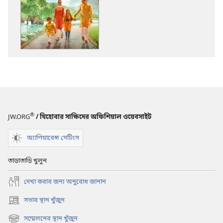
ডাউনলোড
করার
অপশন
সজাগ
হোন!
সুখী
জীবনের
জন্য
উত্তম
পরামর্শ
®
JW.ORG
/ যিহোবার সাক্ষিদের অফিশিয়াল ওয়েবসাইট
অ্যাপিয়ারেন্স সেটিংস
তাড়াতাড়ি খুলুন
দেখা করার জন্য অনুরোধ জানান
সভার স্থান খুঁজুন
(opens
new
সম্মেলনের স্থান খুঁজুন