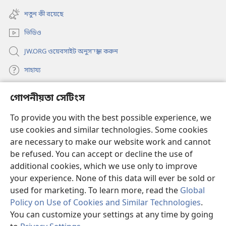
(opens
window)
new
নতুন কী রয়েছে
window)
ভিডিও
JW.ORG ওয়েবসাইট অনুসন্ধান করুন
সাহায্য
দান
গোপনীয়তা সেটিংস
(opens
new
To provide you with the best possible experience, we
window)
ওয়াচটাওয়ার অনলাইন লাইব্রেরি
(opens
use cookies and similar technologies. Some cookies
new
are necessary to make our website work and cannot
®
JW Hub
window)
(opens
be refused. You can accept or decline the use of
new
additional cookies, which we use only to improve
JW লাইব্রেরি অ্যাপ
window)
your experience. None of this data will ever be sold or
used for marketing. To learn more, read the
Global
Policy on Use of Cookies and Similar Technologies
.
You can customize your settings at any time by going
Copyright
© 2026 Watch Tower Bible and Tract Society of Pennsylvania.