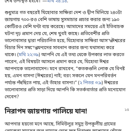
শেষ উপস্থিত হইবে।”—
মথি ২৪:১৪
.
শুধুমাত্র গত বছরেই যিহোবার সাক্ষিরা দেশ ও দ্বীপ মিলিয়ে ২৪০টা
জায়গায় ৭০০-রও বেশি ভাষায় সুসমাচার প্রচার করার জন্য ১৯০
কোটিরও বেশি ঘণ্টা ব্যয় করেছে। আমাদের সময়ের এই ইতিবাচক
ঘটনা দৃঢ় প্রমাণ দেয় যে, শেষ খুবই কাছে। প্রতিবেশীর প্রতি
ভালোবাসার দ্বারা পরিচালিত হয়ে, যিহোবার সাক্ষিরা আসন্ন ঈশ্বরের
বিচার দিন সম্বন্ধে অন্যদের সাবধান করার জন্য যথাসাধ্য করে
থাকে। (
মথি ২২:৩৯
) আপনি যে এই তথ্য থেকে উপকার লাভ করতে
পারেন, এই বিষয়টা আসলে প্রমাণ করে যে, যিহোবা ঈশ্বর
আপনাকে ভালোবাসেন। মনে রাখবেন, “কতকগুলি লোক যে বিনষ্ট
হয়, এমন বাসনা [ঈশ্বরের] নাই; বরং সকলে যেন মনপরিবর্ত্তন
পর্য্যন্ত পঁহুছিতে পায়, এই তাঁহার বাসনা।” (
২ পিতর ৩:৯
) ঈশ্বরের
ভালোবাসার প্রতি সাড়া দিয়ে আপনি কি সতর্কবার্তার প্রতি মনোযোগ
দেবেন?
নিরাপদ জায়গায় পালিয়ে যান!
আপনার হয়তো মনে আছে, সিমিউলুর সমুদ্র উপকূলীয় গ্রামের