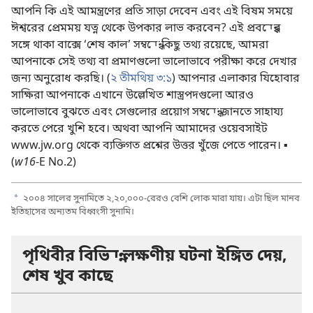
আপনি কি এই আমন্ত্রণের প্রতি সাড়া দেবেন এবং এই বিষম সময়ে
ঈশ্বরের প্রেমময় যত্ন থেকে উপকার লাভ করবেন? এই প্রবন্ধের
সঙ্গে থাকা বাক্সে ‘শেষ কাল’ সম্বন্ধে কিছু তথ্য রয়েছে, আমরা
আপনাকে সেই তথ্য বা প্রমাণগুলো ভালোভাবে পরীক্ষা করে দেখার
জন্য অনুরোধ করছি। (
২ তীমথিয় ৩:১
) আপনার এলাকার যিহোবার
সাক্ষিরা আপনাকে এখানে উল্লেখিত শাস্ত্রপদগুলো আরও
ভালোভাবে বুঝতে এবং সেগুলোর প্রয়োগ সম্বন্ধে জানতে সাহায্য
করতে পেরে খুশি হবে। অথবা আপনি আমাদের ওয়েবসাইট
www.jw.org থেকে ব্যক্তিগত প্রশ্নের উত্তর খুঁজে পেতে পারেন। ▪
(
w16
-E No.2)
a
২০০৪ সালের সুনামিতে ২,২০,০০০-রেরও বেশি লোক মারা যায়। এটা ছিল মানব
ইতিহাসের অন্যতম বিধ্বংসী সুনামি।
পৃথিবীর বিভিন্ন লক্ষণীয় ঘটনা ইঙ্গিত দেয়,
শেষ খুব কাছে