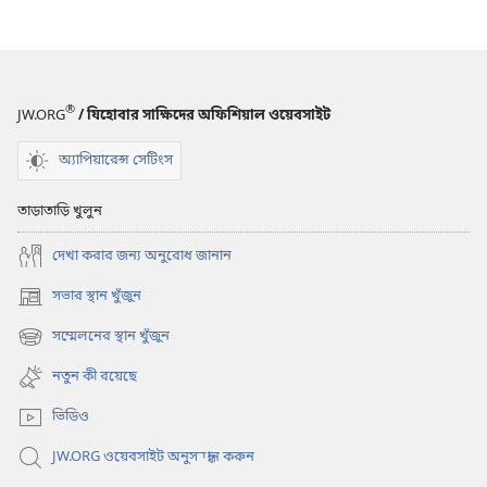
যিশু
কষ্টভোগ
করেছিলেন
ও
মারা
®
JW.ORG
/ যিহোবার সাক্ষিদের অফিশিয়াল ওয়েবসাইট
গিয়েছিলেন?
অ্যাপিয়ারেন্স সেটিংস
তাড়াতাড়ি খুলুন
দেখা করার জন্য অনুরোধ জানান
সভার স্থান খুঁজুন
(opens
new
সম্মেলনের স্থান খুঁজুন
(opens
window)
new
নতুন কী রয়েছে
window)
ভিডিও
JW.ORG ওয়েবসাইট অনুসন্ধান করুন