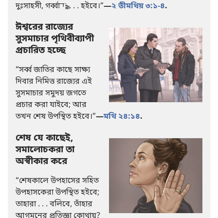
দুঃসাহসী, গর্ব্বান্ধ, . . . হইবে।”
—
২ তীমথিয় ৩:১-৪
.
ঈশ্বরের রাজ্যের
সুসমাচার পৃথিবীব্যাপী
প্রচারিত হচ্ছে
“সর্ব্ব জাতির কাছে সাক্ষ্য
দিবার নিমিত্ত রাজ্যের এই
সুসমাচার সমুদয় জগতে
প্রচার করা যাইবে; আর
তখন শেষ উপস্থিত হইবে।”
—
মথি ২৪:১৪
.
শেষ যে কাছেই,
সমালোচকরা তা
অস্বীকার করে
“শেষকালে উপহাসের সহিত
উপহাসকেরা উপস্থিত হইবে;
তাহারা . . . বলিবে, তাঁহার
আগমনের প্রতিজ্ঞা কোথায়?