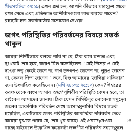
গীতসংহিতা ৩৭:২৯
) এখন প্রশ্ন হল, আপনি কীভাবে মহাক্লেশ থেকে
রক্ষা পেতে এবং প্রতিজ্ঞাত আশীর্বাদগুলো লাভ করতে পারেন?
রহস্যটা হল: সতর্কবার্তায় মনোযোগ দেওয়া!
জগৎ পরিস্থিতির পরিবর্তনের বিষয়ে সতর্ক
থাকুন
আমরা নির্দিষ্টভাবে বলতে পারি না যে, ঠিক কবে মন্দতা এবং
দুঃখকষ্ট শেষ হবে, কারণ যিশু বলেছিলেন: “সেই দিনের ও সেই
দণ্ডের তত্ত্ব কেহই জানে না, স্বর্গে দূতগণও জানেন না, পুত্ত্রও জানেন
না, কেবল পিতা জানেন।” তবে, যিশু আমাদের ‘জাগিয়া থাকিবার’
জন্য উৎসাহিত করেছিলেন। (
মথি ২৪:৩৬;
২৫:১৩
) কেন? ঈশ্বরের
তরফ থেকে ধ্বংস আসার
আগে
পৃথিবীর পরিস্থিতি কেমন হবে, তা
বাইবেল আমাদের জানায়। ঠিক যেমন সিমিউলুর লোকেরা সমুদ্রের
জলের আকস্মিক পরিবর্তন দেখে আসন্ন সুনামির বিষয়ে সতর্ক
হয়েছিল, একইভাবে জগৎ পরিস্থিতির আকস্মিক পরিবর্তন দেখে
আমরা বুঝতে পারব যে, শেষ খুব কাছে।
এই প্রবন্ধে দেওয়া
বাক্সে বাইবেলে উল্লেখিত কয়েকটা লক্ষণীয় পরিবর্তন সম্বন্ধে তুলে