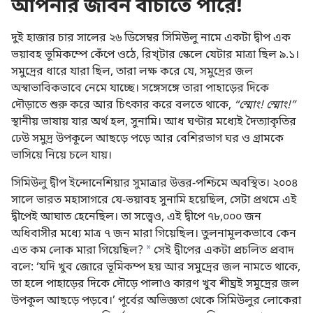
আপনার জীবন বাঁচাতে পারে!
দুই হাজার চার সালের ২৬ ডিসেম্বর সিমিউলু নামে একটা দ্বীপ এক
ভয়াবহ ভূমিকম্পে কেঁপে ওঠে, রিখ্‌টার স্কেলে যেটার মাত্রা ছিল ৯.১।
সমুদ্রের ধারে যারা ছিল, তারা লক্ষ করে যে, সমুদ্রের জল
অস্বাভাবিকভাবে নেমে যাচ্ছে। সঙ্গেসঙ্গে তারা পাহাড়ের দিকে
দৌড়াতে শুরু করে আর চিৎকার করে বলতে থাকে,
“স্মোং! স্মোং!”
স্থানীয় ভাষায় যার অর্থ হল, সুনামি। আধ ঘণ্টার মধ্যেই দৈত্যাকৃতির
ঢেউ সমুদ্র উপকূলে আছড়ে পড়ে আর বেশিরভাগ ঘর ও গ্রামকে
ভাসিয়ে নিয়ে চলে যায়।
সিমিউলু দ্বীপ ইন্দোনেশিয়ার সুমাত্রার উত্তর-পশ্চিমে অবস্থিত। ২০০৪
সালে ভারত মহাসাগরে যে-ভয়াবহ সুনামি হয়েছিল, সেটা প্রথমে এই
দ্বীপেই আঘাত হেনেছিল। তা সত্ত্বেও, এই দ্বীপে ৭৮,০০০ জন
অধিবাসীর মধ্যে মাত্র ৭ জন মারা গিয়েছিল। তুলনামূলকভাবে কেন
এত কম লোক মারা গিয়েছিল?
a
সেই দ্বীপের একটা প্রচলিত প্রবাদ
বলে: ‘যদি খুব জোরে ভূমিকম্প হয় আর সমুদ্রের জল নামতে থাকে,
তা হলে পাহাড়ের দিকে দৌড়ে পালাও কারণ খুব শীঘ্রই সমুদ্রের জল
উপকূল আছড়ে পড়বে।’ পূর্বের অভিজ্ঞতা থেকে সিমিউলুর লোকেরা