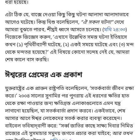
ধরা হয়েছে।
এটা ঠিক যে, বাক্সে দেওয়া কিছু কিছু ঘটনা আলাদা আলাদাভাবে
আগেও ঘটেছে। কিন্তু যিশু বলেছিলেন,
“ঐ সকল ঘটনা”
দেখে
আমরা বুঝতে পারব, শীঘ্রই ধ্বংস আসতে চলেছে। (
মথি ২৪:৩৩
)
নিজেকে জিজ্ঞেস করুন, ‘এখানে উল্লেখিত সমস্ত ঘটনা ইতিহাসে
কখন (১) পৃথিবীব্যাপী ঘটেছে, (২) একই সময়ে ঘটেছে এবং (৩) মন্দ
থেকে মন্দতর হয়েছে?’ এই বিষয়ে কোনো সন্দেহ নেই যে, আমরা
শেষ কালে বাস করছি।
ঈশ্বরের প্রেমের এক প্রকাশ
যুক্তরাষ্ট্রের এক প্রাক্তন রাষ্ট্রপতি বলেছিলেন, ‘সতর্কবার্তা জীবন রক্ষা
করে।’ ২০০৪ সালের সুনামির পর পুনরায় এই ধরনের ক্ষতির হাত
থেকে রক্ষা পাওয়ার জন্য ক্ষতিগ্রস্ত এলাকাগুলোতে এমন যন্ত্র
লাগানো হয়েছিল, যা সতর্কবার্তা প্রদান করবে। একইভাবে, শেষ
আসার আগে ঈশ্বর লোকেদের সতর্ক করার ব্যবস্থা করেছেন।
বাইবেল ভবিষ্যদ্‌বাণী করে: “সর্ব্ব জাতির কাছে সাক্ষ্য দিবার নিমিত্ত
রাজ্যের এই সুসমাচার সমুদয় জগতে প্রচার করা যাইবে;
আর তখন