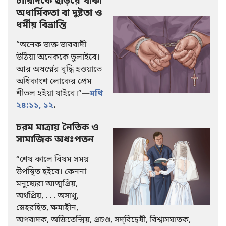
চারিদিকে ছড়িয়ে থাকা
অধার্মিকতা বা দুষ্টতা ও
ধর্মীয় বিভ্রান্তি
“অনেক ভাক্ত ভাববাদী
উঠিয়া অনেককে ভুলাইবে।
আর অধর্ম্মের বৃদ্ধি হওয়াতে
অধিকাংশ লোকের প্রেম
শীতল হইয়া যাইবে।”
—
মথি
২৪:১১, ১২
.
চরম মাত্রায় নৈতিক ও
সামাজিক অধঃপতন
“শেষ কালে বিষম সময়
উপস্থিত হইবে। কেননা
মনুষ্যেরা আত্মপ্রিয়,
অর্থপ্রিয়, . . . অসাধু,
স্নেহরহিত, ক্ষমাহীন,
অপবাদক, অজিতেন্দ্রিয়, প্রচণ্ড, সদ্‌বিদ্বেষী, বিশ্বাসঘাতক,