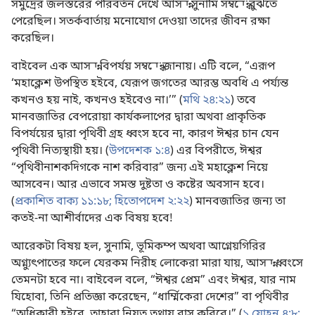
সমুদ্রের জলস্তরের পরিবর্তন দেখে আসন্ন সুনামি সম্বন্ধে বুঝতে
পেরেছিল। সতর্কবার্তায় মনোযোগ দেওয়া তাদের জীবন রক্ষা
করেছিল।
বাইবেল এক আসন্ন বিপর্যয় সম্বন্ধে জানায়। এটি বলে, “এরূপ
‘মহাক্লেশ উপস্থিত হইবে, যেরূপ জগতের আরম্ভ অবধি এ পর্য্যন্ত
কখনও হয় নাই, কখনও হইবেও না।’” (
মথি ২৪:২১
) তবে
মানবজাতির বেপরোয়া কার্যকলাপের দ্বারা অথবা প্রাকৃতিক
বিপর্যয়ের দ্বারা পৃথিবী গ্রহ ধ্বংস হবে না, কারণ ঈশ্বর চান যেন
পৃথিবী নিত্যস্থায়ী হয়। (
উপদেশক ১:৪
) এর বিপরীতে, ঈশ্বর
“পৃথিবীনাশকদিগকে নাশ করিবার” জন্য এই মহাক্লেশ নিয়ে
আসবেন। আর এভাবে সমস্ত দুষ্টতা ও কষ্টের অবসান হবে।
(
প্রকাশিত বাক্য ১১:১৮;
হিতোপদেশ ২:২২
) মানবজাতির জন্য তা
কতই-না আশীর্বাদের এক বিষয় হবে!
আরেকটা বিষয় হল, সুনামি, ভূমিকম্প অথবা আগ্নেয়গিরির
অগ্ন্যুৎপাতের ফলে যেরকম নিরীহ লোকেরা মারা যায়, আসন্ন ধ্বংসে
তেমনটা হবে না। বাইবেল বলে, “ঈশ্বর প্রেম” এবং ঈশ্বর, যার নাম
যিহোবা, তিনি প্রতিজ্ঞা করেছেন, “ধার্ম্মিকেরা দেশের” বা পৃথিবীর
“অধিকারী হইবে, তাহারা নিয়ত তথায় বাস করিবে।” (
১ যোহন ৪:৮;