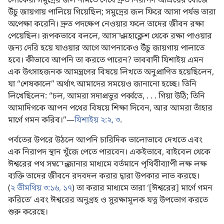
লোকেরা সমুদ্রের জল নামতে দেখে দ্রুত নিরাপদ আশ্রয়ের খোঁজে
উঁচু জায়গায় পালিয়ে গিয়েছিল; সমুদ্রের জল ফিরে আসা পর্যন্ত তারা
অপেক্ষা করেনি। দ্রুত পদক্ষেপ নেওয়ার ফলে তাদের জীবন রক্ষা
পেয়েছিল। রূপকভাবে বললে, আসন্ন মহাক্লেশ থেকে রক্ষা পাওয়ার
জন্য দেরি হয়ে যাওয়ার আগে আপনাকেও উঁচু জায়গায় পালাতে
হবে। কীভাবে আপনি তা করতে পারেন? ভাববাদী যিশাইয় এমন
এক উৎসাহজনক আমন্ত্রণের বিষয়ে লিখতে অনুপ্রাণিত হয়েছিলেন,
যা “শেষকালে” অর্থাৎ আমাদের সময়েও জানানো হচ্ছে। তিনি
লিখেছিলেন: “চল, আমরা সদাপ্রভুর পর্ব্বতে, . . . গিয়া উঠি; তিনি
আমাদিগকে আপন পথের বিষয়ে শিক্ষা দিবেন, আর আমরা তাঁহার
মার্গে গমন করিব।”—
যিশাইয় ২:২, ৩
.
পর্বতের উপরে উঠলে আপনি চারিদিক ভালোভাবে দেখতে এবং
এক নিরাপদ স্থান খুঁজে পেতে পারবেন। একইভাবে, বাইবেল থেকে
ঈশ্বরের পথ সম্বন্ধে জানার মাধ্যমে বর্তমানে পৃথিবীব্যাপী লক্ষ লক্ষ
ব্যক্তি তাদের জীবনে রদবদল করার দ্বারা উপকার লাভ করছে।
(
২ তীমথিয় ৩:১৬, ১৭
) তা করার মাধ্যমে তারা ‘[ঈশ্বরের] মার্গে গমন
করিতে’ এবং ঈশ্বরের অনুগ্রহ ও সুরক্ষামূলক যত্ন উপভোগ করতে
শুরু করেছে।