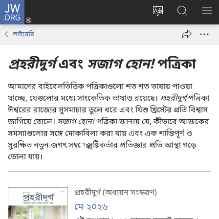
JW.ORG
লগ
ইন
ওয়েবসাইটের
JW.ORG
মেন
(opens
ভাষা
ওয়েবসাইট
দেখ
লাইব্রেরি
new
পরিবর্তন
অনুসন্ধান
window)
করুন
করুন
প্রহরীদুর্গ
এবং
সজাগ হোন!
পত্রিকা
আমাদের বাইবেলভিত্তিক পত্রিকাগুলো শত শত ভাষায় পাওয়া
যাচ্ছে, যেগুলোর মধ্যে সাংকেতিক ভাষাও রয়েছে।
প্রহরীদুর্গ
পত্রিকা
ঈশ্বরের রাজ্যের সুসমাচার তুলে ধরে এবং যিশু খ্রিস্টের প্রতি বিশ্বাস
জাগিয়ে তোলে।
সজাগ হোন!
পত্রিকা জানায় যে, কীভাবে আজকের
সমস্যাগুলোর সঙ্গে মোকাবিলা করা যায় এবং এক শান্তিপূর্ণ ও
সুরক্ষিত নতুন জগৎ সম্বন্ধে সৃষ্টিকর্তার প্রতিজ্ঞার প্রতি আস্থা গড়ে
তোলা যায়।
প্রহরীদুর্গ (অধ্যয়ন সংস্করণ)
মে ২০২৬