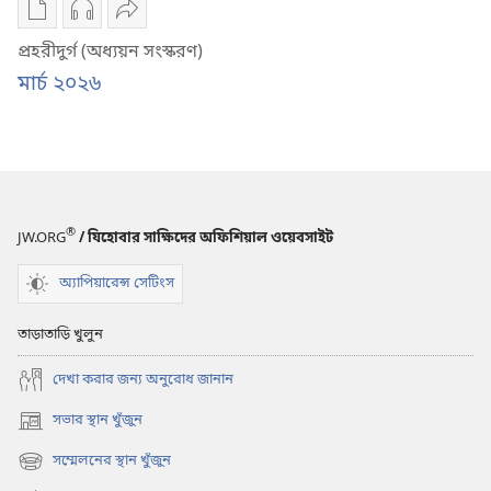
ডিজিটাল
অডিও
শেয়ার
প্রকাশনাদি
রেকর্ডিং
করুন
প্রহরীদুর্গ (অধ্যয়ন সংস্করণ)
ডাউনলোড
ডাউনলোড
প্রহরীদুর্গ
মার্চ ২০২৬
করার
করার
(অধ্যয়ন
অপশন
অপশন
সংস্করণ)
প্রহরীদুর্গ
প্রহরীদুর্গ
মার্চ ২০২৬
(অধ্যয়ন
(অধ্যয়ন
সংস্করণ)
সংস্করণ)
মার্চ ২০২৬
মার্চ ২০২৬
®
JW.ORG
/ যিহোবার সাক্ষিদের অফিশিয়াল ওয়েবসাইট
অ্যাপিয়ারেন্স সেটিংস
তাড়াতাড়ি খুলুন
দেখা করার জন্য অনুরোধ জানান
সভার স্থান খুঁজুন
(opens
new
সম্মেলনের স্থান খুঁজুন
(opens
window)