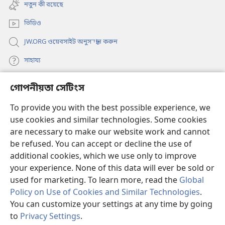
new
নতুন কী রয়েছে
window)
ভিডিও
JW.ORG ওয়েবসাইট অনুসন্ধান করুন
সাহায্য
গোপনীয়তা সেটিংস
দান
(opens
new
To provide you with the best possible experience, we
window)
ওয়াচটাওয়ার অনলাইন লাইব্রেরি
(opens
use cookies and similar technologies. Some cookies
new
are necessary to make our website work and cannot
®
JW Hub
window)
(opens
be refused. You can accept or decline the use of
new
additional cookies, which we use only to improve
JW লাইব্রেরি অ্যাপ
window)
your experience. None of this data will ever be sold or
used for marketing. To learn more, read the
Global
Policy on Use of Cookies and Similar Technologies
.
You can customize your settings at any time by going
Copyright
© 2026 Watch Tower Bible and Tract Society of Pennsylvania.
to
Privacy Settings
.
ব্যবহারের শর্ত
|
গোপনীয়তার নীতি
|
গোপনীয়তা সেটিংস