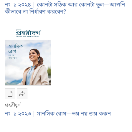
ডাউনলোড
প্রহরীদুর্গ
নং ১ ২০২৪ | কোনটা সঠিক আর কোনটা ভুল—আপনি
করার
কোনটা
কীভাবে তা নির্ধারণ করবেন?
অপশন
সঠিক
প্রহরীদুর্গ
আর
কোনটা
কোনটা
সঠিক
ভুল
আর
—
কোনটা
আপনি
ভুল
কীভাবে
—
তা
আপনি
নির্ধারণ
কীভাবে
করবেন?
তা
নির্ধারণ
ডিজিটাল
শেয়ার
করবেন?
প্রকাশনাদি
করুন
প্রহরীদুর্গ
ডাউনলোড
প্রহরীদুর্গ
নং ১ ২০২৩ | মানসিক রোগ—ভয় নয় জয় করুন
করার
মানসিক
অপশন
রোগ