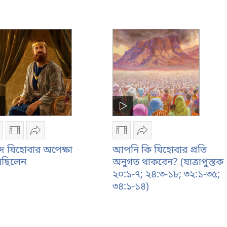
বাছাই
করুন
ডিও
ভিডিও
শেয়ার
ভিডিও
শেয়ার
েকর্ডিং
রেকর্ডিং
করুন
রেকর্ডিং
করুন
়ূদ যিহোবার অপেক্ষা
আপনি কি যিহোবার প্রতি
াউনলোড
ডাউনলোড
দায়ূদ
ডাউনলোড
আপনি
েছিলেন
অনুগত থাকবেন? (যাত্রাপুস্তক
রার
করার
যিহোবার
করার
কি
২০:১-৭; ২৪:৩-১৮; ৩২:১-৩৫;
পশন
অপশন
অপেক্ষা
অপশন
যিহোবার
৩৪:১-১৪)
য়ূদ
দায়ূদ
করেছিলেন
আপনি
প্রতি
িহোবার
যিহোবার
কি
অনুগত
পেক্ষা
অপেক্ষা
যিহোবার
থাকবেন?