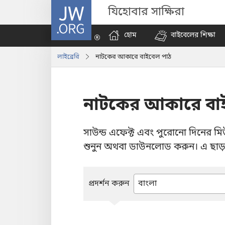
JW.ORG
যিহোবার সাক্ষিরা
হোম
বাইবেলের শিক্ষা
লাইব্রেরি
নাটকের আকারে বাইবেল পাঠ
নাটকের আকারে বা
সাউন্ড এফেক্ট এবং পুরোনো দিনের 
শুনুন অথবা ডাউনলোড করুন। এ ছাড়া
প্রদর্শন করুন
একটা
ভাষা
লিখুন