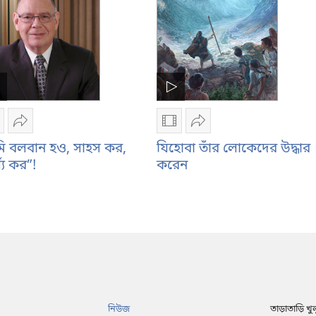
তিনি
তিনি
বাধ্যতা
বাধ্যতা
দেখিয়েছিলেন
দেখিয়েছিলেন
িডিও
শেয়ার
ভিডিও
শেয়ার
েকর্ডিং
করুন
রেকর্ডিং
করুন
মি বলবান হও, সাহস কর,
যিহোবা তাঁর লোকেদের উদ্ধার
াউনলোড
“তুমি
ডাউনলোড
যিহোবা
য্য কর”!
করেন
রার
বলবান
করার
তাঁর
পশন
হও,
অপশন
লোকেদের
তুমি
সাহস
যিহোবা
উদ্ধার
লবান
কর,
তাঁর
করেন
ও,
কার্য্য
লোকেদের
াহস
কর”!
উদ্ধার
র,
করেন
র্য্য
নিউজ
তাড়াতাড়ি খু
র”!