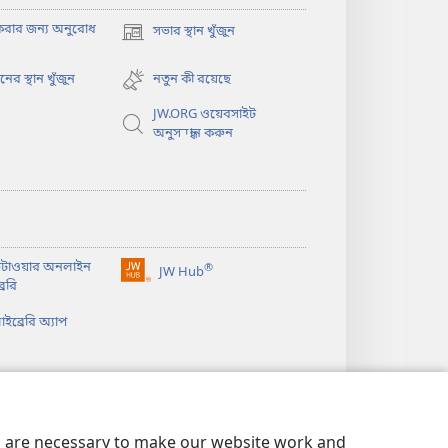
করার জন্য অনুরোধ
সভার স্থান খুঁজুন
(opens
new
window)
নের স্থান খুঁজুন
নতুন কী রয়েছে
JW.ORG ওয়েবসাইট
ও
অনুসন্ধান করুন
চটাওয়ার অনলাইন
®
JW Hub
(opens
রেরি
new
window)
ইব্রেরি অ্যাপ
es are necessary to make our website work and