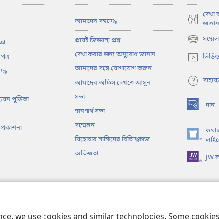
দেখা 
আমাদের সম্বন্ধে
জানান
সম্মেল
প্রায়ই জিজ্ঞাস্য প্রশ্ন
িকা
(opens
new
দেখা করার জন্য অনুরোধ জানান
ণপত্র
ভিডি
window)
আমাদের সঙ্গে যোগাযোগ করুন
্ধ
সাহায্য
আমাদের অফিস দেখতে আসুন
সভা
য়ন পুস্তিকা
দান
(opens
স্মরণার্থ সভা
new
সম্মেলন
প্রকাশনা
window)
ওয়া
যিহোবার সাক্ষিদের বিভিন্ন কাজ
(opens
লাইব্
new
অভিজ্ঞতা
JW লা
window)
তিনাটক
ে বাইবেল পাঠ
ence, we use cookies and similar technologies. Some cooki