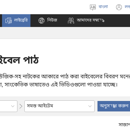
বাংলা
লগ
ভাষা
(
বাছাই
n
লাইব্রেরি
নিউজ
আমাদের সম্বন্ধে
করুন
w
ইবেল পাঠ
মিউজিক-সহ নাটকের আকারে পাঠ করা বাইবেলের বিবরণ মনের
, সাংকেতিক ভাষাতেও এই ভিডিওগুলো পাওয়া যাচ্ছে।
কোনো
আইটেম
দেখুন
সাজা
অথবা