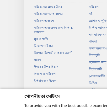
বাইবেলের প্রশ্নের উত্তর
বাইবেল
বাইবেলের পদের ব্যাখ্যা
বই
বাইবেল অধ্যয়ন
ব্রোশার ও পুস্ত
বাইবেল অধ্যয়নের জন্য বিভিন্ন
ট্র্যাক্ট ও আমন্ত্র
প্রকাশনা
ধারাবাহিক প্রবন
সুখ ও শান্তি
পত্রিকা
বিয়ে ও পরিবার
সভার জন্য অধ্য
কিশোর-কিশোরী ও তরুণ-তরুণী
বিষয়সূচি
সন্তান
গবেষণার জন্য 
ঈশ্বরের উপর বিশ্বাস
নির্দেশাবলি
বিজ্ঞান ও বাইবেল
JW ব্রডকাস্টিং
ইতিহাস ও বাইবেল
ভিডিও
সংগীত
গোপনীয়তা সেটিংস
বাইবেলের শ্রু
নাটকের আকার
To provide you with the best possible experi