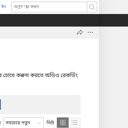
 ইন
opens
অনুসন্ধান
ew
করুন
indow)
 চোখে কল্পনা করতে অডিও রেকর্ডিং
ন
ভিউ
Show
Show