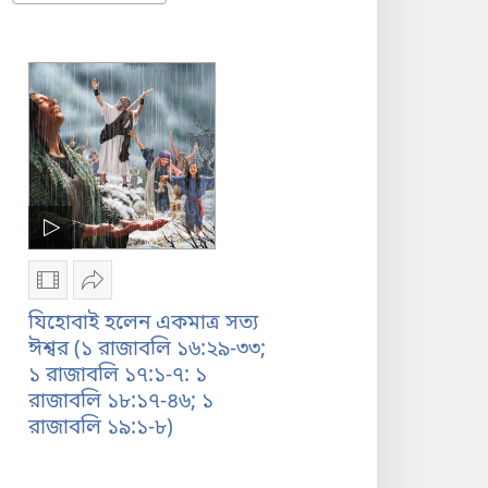
content
content
in
in
Grid
List
Format
Format
ভিডিও
শেয়ার
রেকর্ডিং
করুন
যিহোবাই হলেন একমাত্র সত্য
ডাউনলোড
যিহোবাই
ঈশ্বর (১ রাজাবলি ১৬:২৯-৩৩;
করার
হলেন
১ রাজাবলি ১৭:১-৭: ১
অপশন
একমাত্র
রাজাবলি ১৮:১৭-৪৬; ১
যিহোবাই
সত্য
রাজাবলি ১৯:১-৮)
হলেন
ঈশ্বর
একমাত্র
(১