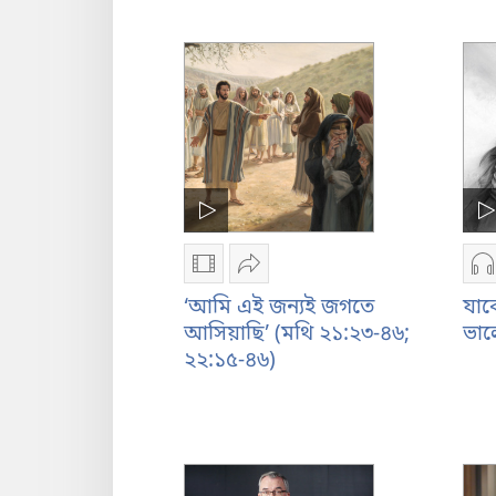
করবেন
করবেন
ক
না”
না”
ভিডিও
শেয়ার
অ
রেকর্ডিং
করুন
র
‘আমি এই জন্যই জগতে
যাক
ডাউনলোড
‘আমি
ড
আসিয়াছি’ (মথি ২১:২৩-৪৬;
ভা
করার
এই
ক
২২:১৫-৪৬)
অপশন
জন্যই
অ
‘আমি
জগতে
য
এই
আসিয়াছি’
ত
জন্যই
(মথি
শা
জগতে
২১:২৩-৪৬;
ভ