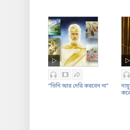
অথবা
বাছাই
করুন
অডিও
ভিডিও
শেয়ার
অ
রেকর্ডিং
রেকর্ডিং
করুন
র
“তিনি আর দেরি করবেন না”
দায
ডাউনলোড
ডাউনলোড
“তিনি
ড
কর
করার
করার
আর
ক
অপশন
অপশন
দেরি
অ
“তিনি
“তিনি
করবেন
দা
আর
আর
না”
য
দেরি
দেরি
অ