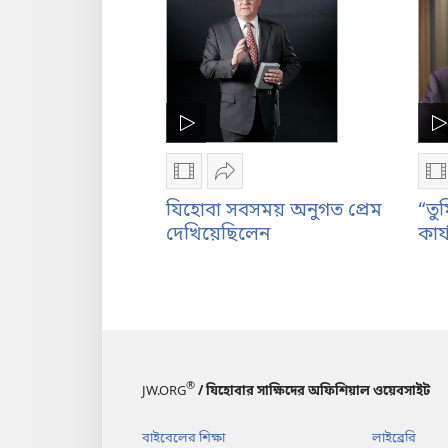
আসিয়াছি’
২২:১৫-৪৬)
(মথি
২১:২৩-৪৬;
২২:১৫-৪৬)
ভিডিও
শেয়ার
ভ
রেকর্ডিং
করুন
র
যিহোবা সবসময় অনুগত প্রেম
“তু
ডাউনলোড
যিহোবা
ড
দেখিয়েছিলেন
কার্
করার
সবসময়
ক
অপশন
অনুগত
অ
যিহোবা
প্রেম
“
সবসময়
দেখিয়েছিলেন
ব
অনুগত
হ
প্রেম
স
®
JW.ORG
/ যিহোবার সাক্ষিদের অফিশিয়াল ওয়েবসাইট
দেখিয়েছিলেন
ক
কা
বাইবেলের শিক্ষা
লাইব্রেরি
ক