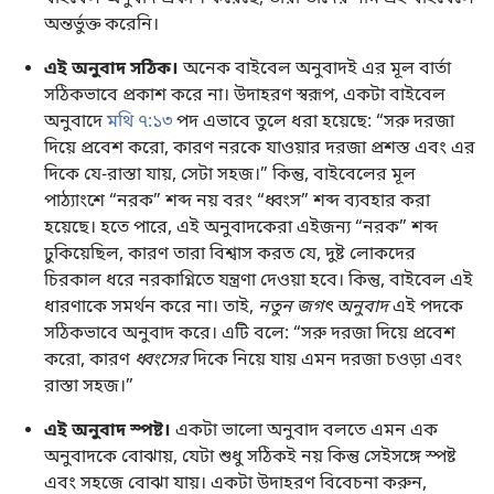
অন্তর্ভুক্ত করেনি।
এই অনুবাদ সঠিক।
অনেক বাইবেল অনুবাদই এর মূল বার্তা
সঠিকভাবে প্রকাশ করে না। উদাহরণ স্বরূপ, একটা বাইবেল
অনুবাদে
মথি ৭:১৩
পদ এভাবে তুলে ধরা হয়েছে: “সরু দরজা
দিয়ে প্রবেশ করো, কারণ নরকে যাওয়ার দরজা প্রশস্ত এবং এর
দিকে যে-রাস্তা যায়, সেটা সহজ।” কিন্তু, বাইবেলের মূল
পাঠ্যাংশে “নরক” শব্দ নয় বরং “ধ্বংস” শব্দ ব্যবহার করা
হয়েছে। হতে পারে, এই অনুবাদকেরা এইজন্য “নরক” শব্দ
ঢুকিয়েছিল, কারণ তারা বিশ্বাস করত যে, দুষ্ট লোকদের
চিরকাল ধরে নরকাগ্নিতে যন্ত্রণা দেওয়া হবে। কিন্তু, বাইবেল এই
ধারণাকে সমর্থন করে না। তাই,
নতুন জগৎ অনুবাদ
এই পদকে
সঠিকভাবে অনুবাদ করে। এটি বলে: “সরু দরজা দিয়ে প্রবেশ
করো, কারণ
ধ্বংসের
দিকে নিয়ে যায় এমন দরজা চওড়া এবং
রাস্তা সহজ।”
এই অনুবাদ স্পষ্ট।
একটা ভালো অনুবাদ বলতে এমন এক
অনুবাদকে বোঝায়, যেটা শুধু সঠিকই নয় কিন্তু সেইসঙ্গে স্পষ্ট
এবং সহজে বোঝা যায়। একটা উদাহরণ বিবেচনা করুন,