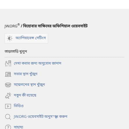
®
JW.ORG
/ যিহোবার সাক্ষিদের অফিশিয়াল ওয়েবসাইট
অ্যাপিয়ারেন্স সেটিংস
তাড়াতাড়ি খুলুন
দেখা করার জন্য অনুরোধ জানান
সভার স্থান খুঁজুন
(opens
new
সম্মেলনের স্থান খুঁজুন
(opens
window)
new
নতুন কী রয়েছে
window)
ভিডিও
JW.ORG ওয়েবসাইট অনুসন্ধান করুন
সাহায্য