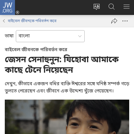
JW.ORG
লগ
ইন
ওয়েবসাইটের
JW.ORG
মেন
(opens
ভাষা
ওয়েবসাইট
দেখ
বাইবেল জীবনকে পরিবর্তন করে
new
পরিবর্তন
অনুসন্ধান
window)
করুন
করুন
ভাষা
বাইবেল জীবনকে পরিবর্তন করে
জেসন সেনাহুনুন: যিহোবা আমাকে
কাছে টেনে নিয়েছেন
দেখুন, কীভাবে একজন বধির ব্যক্তি ঈশ্বরের সঙ্গে ঘনিষ্ঠ সম্পর্ক গড়ে
তুলতে পেরেছেন এবং জীবনে এক উদ্দেশ্য খুঁজে পেয়েছেন।