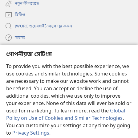
new
নতুন কী রয়েছে
window)
ভিডিও
JW.ORG ওয়েবসাইট অনুসন্ধান করুন
সাহায্য
গোপনীয়তা সেটিংস
দান
(opens
new
To provide you with the best possible experience, we
window)
ওয়াচটাওয়ার অনলাইন লাইব্রেরি
use cookies and similar technologies. Some cookies
(opens
new
are necessary to make our website work and cannot
®
JW Hub
window)
(opens
be refused. You can accept or decline the use of
new
additional cookies, which we use only to improve
JW লাইব্রেরি অ্যাপ
window)
your experience. None of this data will ever be sold or
used for marketing. To learn more, read the
Global
Policy on Use of Cookies and Similar Technologies
.
You can customize your settings at any time by going
Copyright
© 2026 Watch Tower Bible and Tract Society of Pennsylvania.
to
Privacy Settings
.
ব্যবহারের শর্ত
|
গোপনীয়তার নীতি
|
গোপনীয়তা সেটিংস