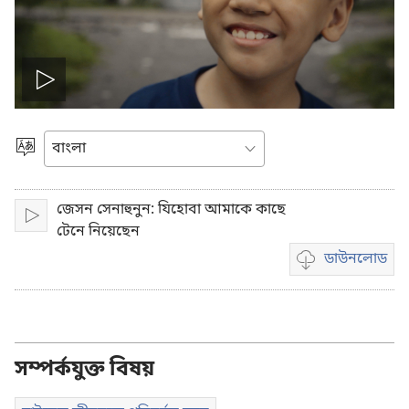
ভিডিও
চালান
ভাষা
বাছাই
করুন
জেসন সেনাহুনুন: যিহোবা আমাকে কাছে
চালান
টেনে নিয়েছেন
ডাউনলোড
ভিডিও
রেকর্ডিং
ডাউনলোড
করার
অপশন
সম্পর্কযুক্ত বিষয়