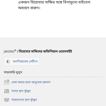
একজন যিহোবার সাক্ষির সঙ্গে বিনামূল্যে বাইবেল
অধ্যয়ন করুন।
®
JW.ORG
/ যিহোবার সাক্ষিদের অফিশিয়াল ওয়েবসাইট
অ্যাপিয়ারেন্স সেটিংস
তাড়াতাড়ি খুলুন
দেখা করার জন্য অনুরোধ জানান
সভার স্থান খুঁজুন
(opens
new
সম্মেলনের স্থান খুঁজুন
(opens
window)