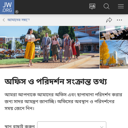
JW.ORG
লগ
ইন
ওয়েবসাইটের
JW.ORG
মেন
(opens
ভাষা
ওয়েবসাইট
দেখ
আমাদের সম্বন্ধে
new
পরিবর্তন
অনুসন্ধান
window)
করুন
করুন
অফিস ও পরিদর্শন সংক্রান্ত তথ্য
আমরা আপনাকে আমাদের অফিস এবং ছাপাখানা পরিদর্শন করার
জন্য সাদর আমন্ত্রণ জানাচ্ছি। অফিসের অবস্থান ও পরিদর্শনের
সময় জেনে নিন।
স্থান বাছাই করুন