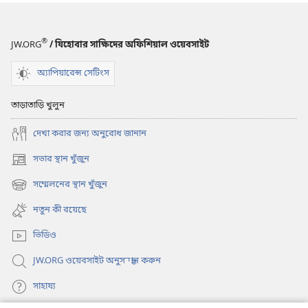
®
JW.ORG
/ যিহোবার সাক্ষিদের অফিশিয়াল ওয়েবসাইট
অ্যাপিয়ারেন্স সেটিংস
তাড়াতাড়ি খুলুন
দেখা করার জন্য অনুরোধ জানান
সভার স্থান খুঁজুন
(opens
new
সম্মেলনের স্থান খুঁজুন
(opens
window)
new
নতুন কী রয়েছে
window)
ভিডিও
JW.ORG ওয়েবসাইট অনুসন্ধান করুন
সাহায্য