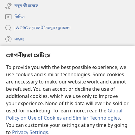
new
নতুন কী রয়েছে
window)
ভিডিও
JW.ORG ওয়েবসাইট অনুসন্ধান করুন
সাহায্য
গোপনীয়তা সেটিংস
দান
(opens
new
To provide you with the best possible experience, we
window)
ওয়াচটাওয়ার অনলাইন লাইব্রেরি
use cookies and similar technologies. Some cookies
(opens
new
are necessary to make our website work and cannot
®
JW Hub
window)
(opens
be refused. You can accept or decline the use of
new
additional cookies, which we use only to improve
JW লাইব্রেরি অ্যাপ
window)
your experience. None of this data will ever be sold or
used for marketing. To learn more, read the
Global
Policy on Use of Cookies and Similar Technologies
.
You can customize your settings at any time by going
Copyright
© 2026 Watch Tower Bible and Tract Society of Pennsylvania.
to
Privacy Settings
.