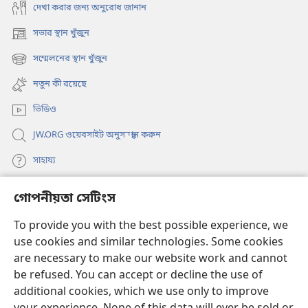
দেখা করার জন্য অনুরোধ জানান
সভার স্থান খুঁজুন
(opens
new
সম্মেলনের স্থান খুঁজুন
(opens
window)
new
নতুন কী রয়েছে
window)
ভিডিও
JW.ORG ওয়েবসাইট অনুসন্ধান করুন
সাহায্য
গোপনীয়তা সেটিংস
দান
(opens
new
To provide you with the best possible experience, we
window)
ওয়াচটাওয়ার অনলাইন লাইব্রেরি
use cookies and similar technologies. Some cookies
(opens
new
are necessary to make our website work and cannot
®
JW Hub
window)
(opens
be refused. You can accept or decline the use of
new
additional cookies, which we use only to improve
JW লাইব্রেরি অ্যাপ
window)