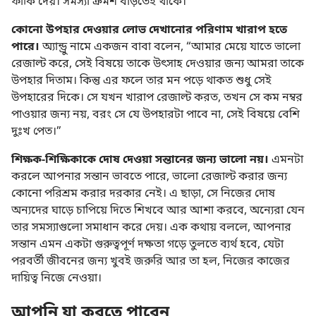
ফাঁকি দেয়। সমস্যা ক্রমশ বাড়তেই থাকে।
কোনো উপহার দেওয়ার লোভ দেখানোর পরিণাম খারাপ হতে
পারে।
অ্যান্ড্রু নামে একজন বাবা বলেন, “আমার মেয়ে যাতে ভালো
রেজাল্ট করে, সেই বিষয়ে তাকে উৎসাহ দেওয়ার জন্য আমরা তাকে
উপহার দিতাম। কিন্তু এর ফলে তার মন পড়ে থাকত শুধু সেই
উপহারের দিকে। সে যখন খারাপ রেজাল্ট করত, তখন সে কম নম্বর
পাওয়ার জন্য নয়, বরং সে যে উপহারটা পাবে না, সেই বিষয়ে বেশি
দুঃখ পেত।”
শিক্ষক-শিক্ষিকাকে দোষ দেওয়া সন্তানের জন্য ভালো নয়।
এমনটা
করলে আপনার সন্তান ভাবতে পারে, ভালো রেজাল্ট করার জন্য
কোনো পরিশ্রম করার দরকার নেই। এ ছাড়া, সে নিজের দোষ
অন্যদের ঘাড়ে চাপিয়ে দিতে শিখবে আর আশা করবে, অন্যেরা যেন
তার সমস্যাগুলো সমাধান করে দেয়। এক কথায় বললে, আপনার
সন্তান এমন একটা গুরুত্বপূর্ণ দক্ষতা গড়ে তুলতে ব্যর্থ হবে, যেটা
পরবর্তী জীবনের জন্য খুবই জরুরি আর তা হল, নিজের কাজের
দায়িত্ব নিজে নেওয়া।
আপনি যা করতে পারেন