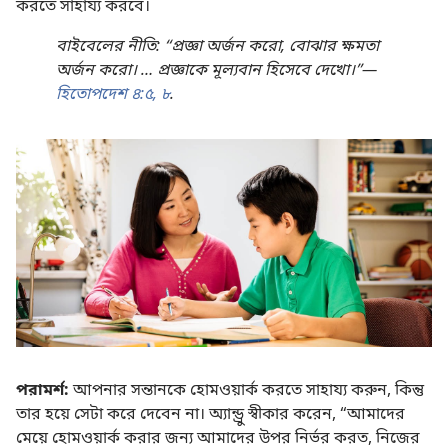
করতে সাহায্য করবে।
বাইবেলের নীতি: “প্রজ্ঞা অর্জন করো, বোঝার ক্ষমতা
অর্জন করো। … প্রজ্ঞাকে মূল্যবান হিসেবে দেখো।”—
হিতোপদেশ ৪:৫,
৮
.
পরামর্শ:
আপনার সন্তানকে হোমওয়ার্ক করতে সাহায্য করুন, কিন্তু
তার হয়ে সেটা করে দেবেন না। অ্যান্ড্রু স্বীকার করেন, “আমাদের
মেয়ে হোমওয়ার্ক করার জন্য আমাদের উপর নির্ভর করত, নিজের