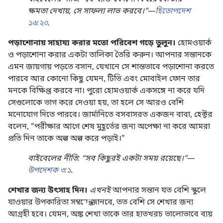
ক্ষমতা দেখায়, সে সাফল্য লাভ করবে।”—
হিতোপদেশ
১৬:২০
.
পড়াশোনায় সাহায্য করার মতো পরিবেশ গড়ে তুলুন।
হোমওয়ার্ক
ও পড়াশোনা করার একটা তালিকা তৈরি করুন। আপনার সন্তানকে
এমন জায়গায় পড়তে বসান, যেখানে সে শান্তভাবে পড়াশোনা করতে
পারবে আর কোনো কিছু যেমন, টিভি এবং মোবাইল ফোন তার
মনকে বিক্ষিপ্ত করবে না। পুরো হোমওয়ার্ক একসঙ্গে না করে যদি
সেগুলোকে ভাগ করে দেওয়া হয়, তা হলে সে আরও বেশি
মনোযোগ দিতে পারবে। জার্মানিতে বসবাসরত একজন বাবা, হেক্টর
বলেন, “পরীক্ষার আগে শেষ মুহূর্তের জন্য অপেক্ষা না করে আমরা
প্রতি দিন তাকে অল্প অল্প করে পড়াই।”
বাইবেলের নীতি: “সব কিছুরই একটা সময় রয়েছে।”—
উপদেশক ৩:১
.
শেখার জন্য উৎসাহ দিন।
এখনই
আপনার সন্তান যত বেশি স্কুলে
যাওয়ার উপকারিতা সম্বন্ধে জানবে, তত বেশি সে শেখার জন্য
আগ্রহী হবে। যেমন, অঙ্ক শেখা তাকে তার হাতখরচ ভালোভাবে ব্যয়