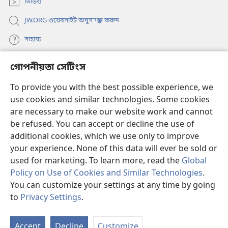
ভিডিও
JW.ORG ওয়েবসাইট অনুসন্ধান করুন
সাহায্য
গোপনীয়তা সেটিংস
দান
(opens
new
To provide you with the best possible experience, we
window)
ওয়াচটাওয়ার অনলাইন লাইব্রেরি
use cookies and similar technologies. Some cookies
(opens
new
are necessary to make our website work and cannot
®
JW Hub
window)
(opens
be refused. You can accept or decline the use of
new
additional cookies, which we use only to improve
JW লাইব্রেরি অ্যাপ
window)
your experience. None of this data will ever be sold or
used for marketing. To learn more, read the
Global
Policy on Use of Cookies and Similar Technologies
.
You can customize your settings at any time by going
Copyright
© 2026 Watch Tower Bible and Tract Society of Pennsylvania.
to
Privacy Settings
.
ব্যবহারের শর্ত
|
গোপনীয়তার নীতি
|
গোপনীয়তা সেটিংস
Accept
Decline
Customize