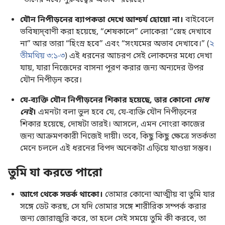
“তাদের মধ্যে পুরুষত্বের অভাব” রয়েছে।
যৌন নিপীড়নের ব্যাপকতা দেখে আশ্চর্য হোয়ো না।
বাইবেলে
ভবিষ্যদ্‌বাণী করা হয়েছে, “শেষকালে” লোকেরা “স্নেহ দেখাবে
না” আর তারা “হিংস্র হবে” এবং “সংযমের অভাব দেখাবে।” (
২
তীমথিয় ৩:১-৩
) এই ধরনের আচরণ সেই লোকদের মধ্যে দেখা
যায়, যারা নিজেদের বাসনা পূরণ করার জন্য অন্যদের উপর
যৌন নিপীড়ন করে।
যে-ব্যক্তি যৌন নিপীড়নের শিকার হয়েছে, তার কোনো
দোষ
নেই
।
এমনটা বলা ভুল হবে যে, যে-ব্যক্তি যৌন নিপীড়নের
শিকার হয়েছে, দোষটা তারই। আসলে, এমন নোংরা কাজের
জন্য আক্রমণকারী নিজেই দায়ী। তবে, কিছু কিছু ক্ষেত্রে সতর্কতা
মেনে চললে এই ধরনের বিপদ অনেকটা এড়িয়ে যাওয়া সম্ভব।
তুমি যা করতে পারো
আগে থেকে সতর্ক থাকো।
তোমার কোনো আত্মীয় বা তুমি যার
সঙ্গে ডেট করছ, সে যদি তোমার সঙ্গে শারীরিক সম্পর্ক করার
জন্য জোরাজুরি করে, তা হলে সেই সময়ে তুমি কী করবে, তা