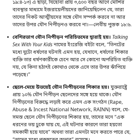
১৯:৪-১৩
) এ ছাড়া, যিহোবা প্রায় ৩,৫০০ বছর আগে মোশির
ব্যবস্থার মাধ্যমে ইজরায়েলীয়দের জানিয়েছিলেন যে, তারা
তাদের নিকট আত্মীয়দের সঙ্গে যৌন সম্পর্ক করবে না আর
তাদের উপর যৌন নিপীড়নও করবে না।—
লেবীয় পুস্তক ১৮:৬
.
বেশিরভাগ যৌন নিপীড়ন পরিচিতদের দ্বারাই হয়।
Talking
Sex With Your Kids
নামের ইংরেজি বইটা বলে, “তিনটের
মধ্যে দুটো ধর্ষণের ঘটনাই এমন হয়, যেখানে, ধর্ষণের শিকার
ব্যক্তি তার ধর্ষণকারীকে চেনে আর সে কোনো অপরিচিত ব্যক্তি
নয়, যে কিনা হঠাৎই কোথাও থেকে এসে তার উপর ঝাঁপিয়ে
পড়েছে।”
ছেলে-মেয়ে উভয়েই যৌন নিপীড়নের শিকার হয়।
যুক্তরাষ্ট্রে
প্রায় ১০% যৌন নিপীড়ন ছেলেদের সঙ্গে হয়ে থাকে। যৌন
নিপীড়নের বিরুদ্ধে লড়াই করে এমন এক সংগঠন (Rape,
Abuse & Incest National Network, RAINN) বলে, যে-
সমস্ত ছেলে যৌন নিপীড়নের শিকার হয়, তাদের মনে “এক
ধরনের ভয় ঢুকে যায় যে, এই ঘটনার কারণে তারা হয়তো
সমকামী হয়ে যাবে” অথবা তারা এমনটা মনে করতে পারে যে,