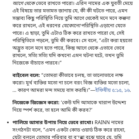
আগে থেকে
ভেবে রাখতে পারো। এরিন নামের এক যুবতী মেয়ে
এই বিষয়ে তার মতামত জানায় যে, কী কী ঘটতে পারে, এমন
সম্ভাব্য কিছু পরিস্থিতি নিয়ে তুমি আগে থেকেই মনে মনে কল্পনা
করে রাখলে, এই ধরনের
যেকোনো
পরিস্থিতি এড়ানো যেতে
পারে। এ ছাড়া, তুমি এটাও ঠিক করে রাখতে পারো যে, সেই
পরিস্থিতিতে পড়লে, তুমি কী করবে। সে বলে, “এটা করা হয়তো
অদ্ভুত বলে মনে হতে পারে, কিন্তু আগে থেকে এভাবে ভেবে
রাখলে, সত্যি সত্যি যদি কখনো এমন ঘটনা ঘটে, তখন তুমি
নিজেকে বাঁচাতে পারবে।”
বাইবেল বলে:
“তোমরা কীভাবে চলছ, তা ভালোভাবে লক্ষ
করো। মূর্খ ব্যক্তির মতো না চলে বরং বিজ্ঞ ব্যক্তির মতো চলো,
… কারণ আমরা মন্দ সময়ে বাস করছি।”—
ইফিষীয় ৫:১৫, ১৬
.
নিজেকে জিজ্ঞেস করো:
‘কেউ যদি আমাকে খারাপ উদ্দেশ্য
নিয়ে স্পর্শ করে, তা হলে আমি কী করব?’
পালিয়ে আসার উপায় নিয়ে ভেবে রাখো।
RAINN নামের
সংগঠনটা বলে, “এমন একটা কোড ওয়ার্ড ঠিক করে রাখো,
যেটা বললে তোমার পরিবার বা বন্ধুরা বুঝে যাবে যে, তুমি