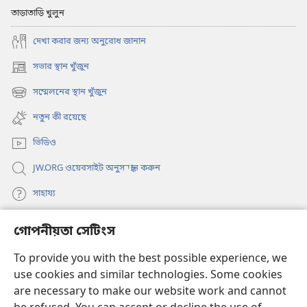
তাড়াতাড়ি খুলুন
দেখা করার জন্য অনুরোধ জানান
সভার স্থান খুঁজুন
(opens
new
সম্মেলনের স্থান খুঁজুন
(opens
window)
new
নতুন কী রয়েছে
window)
ভিডিও
JW.ORG ওয়েবসাইট অনুসন্ধান করুন
সাহায্য
গোপনীয়তা সেটিংস
দান
(opens
new
To provide you with the best possible experience, we
window)
ওয়াচটাওয়ার অনলাইন লাইব্রেরি
use cookies and similar technologies. Some cookies
(opens
new
are necessary to make our website work and cannot
®
JW Hub
window)
(opens