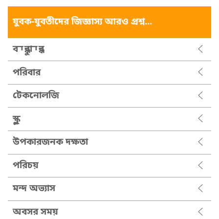
যুবক-যুবতীদের জিজ্ঞাস্য আরও প্রশ্ন...
বন্ধুবান্ধব
পরিবার
টেকনোলজি
স্কুল
উপকারজনক দক্ষতা
পরিচয়
মন্দ অভ্যাস
অবসর সময়