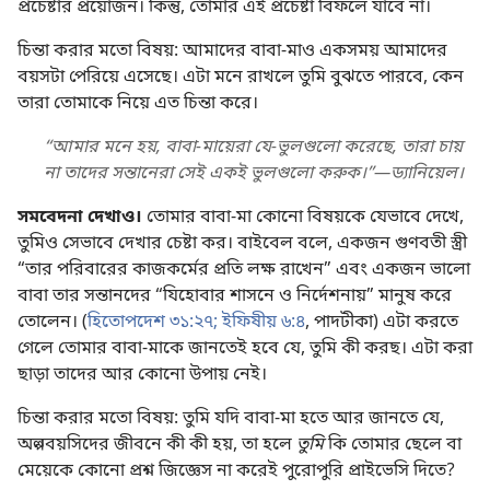
প্রচেষ্টার প্রয়োজন। কিন্তু, তোমার এই প্রচেষ্টা বিফলে যাবে না।
চিন্তা করার মতো বিষয়: আমাদের বাবা-মাও একসময় আমাদের
বয়সটা পেরিয়ে এসেছে। এটা মনে রাখলে তুমি বুঝতে পারবে, কেন
তারা তোমাকে নিয়ে এত চিন্তা করে।
“আমার মনে হয়, বাবা-মায়েরা যে-ভুলগুলো করেছে, তারা চায়
না তাদের সন্তানেরা সেই একই ভুলগুলো করুক।”—ড্যানিয়েল।
সমবেদনা দেখাও।
তোমার বাবা-মা কোনো বিষয়কে যেভাবে দেখে,
তুমিও সেভাবে দেখার চেষ্টা কর। বাইবেল বলে, একজন গুণবতী স্ত্রী
“তার পরিবারের কাজকর্মের প্রতি লক্ষ রাখেন” এবং একজন ভালো
বাবা তার সন্তানদের “যিহোবার শাসনে ও নির্দেশনায়” মানুষ করে
তোলেন। (
হিতোপদেশ ৩১:২৭;
ইফিষীয় ৬:৪
, পাদটীকা) এটা করতে
গেলে তোমার বাবা-মাকে জানতেই হবে যে, তুমি কী করছ। এটা করা
ছাড়া তাদের আর কোনো উপায় নেই।
চিন্তা করার মতো বিষয়: তুমি যদি বাবা-মা হতে আর জানতে যে,
অল্পবয়সিদের জীবনে কী কী হয়, তা হলে
তুমি
কি তোমার ছেলে বা
মেয়েকে কোনো প্রশ্ন জিজ্ঞেস না করেই পুরোপুরি প্রাইভেসি দিতে?