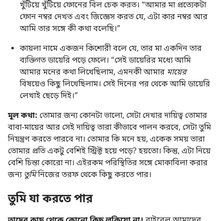
খুঁটিয়ে খুঁটিয়ে ফোনের বিল চেক করত। “আমার মা প্রত্যেকটা
ফোন নম্বর দেখত এবং জিজ্ঞেস করত যে, এটা কার নম্বর আর
আমি তার সঙ্গে কী কথা বলেছি।”
কায়লা নামে একজন কিশোরী বলে যে, তার মা একদিন তার
ব্যক্তিগত ডায়েরি পড়ে ফেলে। “সেই ডায়েরির মধ্যে আমি
আমার মনের কথা লিখেছিলাম, এমনকী আমার
মায়ের
বিষয়েও কিছু লিখেছিলাম। সেই দিনের পর থেকে আমি ডায়েরি
লেখাই ছেড়ে দিই।”
মূল কথা:
তোমার জন্য কোনটা ভালো, সেটা দেখার দায়িত্ব তোমার
বাবা-মায়ের আর সেই দায়িত্ব তারা কীভাবে পালন করবে, সেটা তুমি
নিয়ন্ত্রণ করতে পারবে না। তোমার কি মনে হয়, একেক সময় তারা
তোমার প্রতি একটু বেশিই স্ট্রিক্ট হয়ে পড়ে? হয়তো। কিন্তু, এটা নিয়ে
বেশি চিন্তা কোরো না। এইরকম পরিস্থিতির সঙ্গে মোকাবিলা করার
জন্য
তুমি
নিজের তরফ থেকে কিছু করতে পার।
তুমি যা করতে পার
তাদের কাছ থেকে কোনো কিছু লুকিয়ো না।
বাইবেল আমাদের