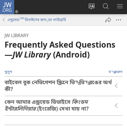
JW.ORG
লগ
ইন
ওয়েবসাইটের
JW.ORG
মেন
(opens
ভাষা
ওয়েবসাইট
দেখ
TM
এন্ড্রয়েড
ডিভাইসের জন্য
JW লাইব্রেরি
new
পরিবর্তন
অনুসন্ধান
window)
করুন
করুন
JW LIBRARY
Frequently Asked Questions​
—
JW Library
(Android)
খুলুন
বন্ধ করুন
বাইবেল বুক নেভিগেশন স্ক্রিনে ভিন্ন ভিন্ন রঙের অর্থ
কী?
কেন আমার এন্ড্রয়েড ডিভাইসে
কিংডম
ইন্টারলিনিয়ার
(ইংরেজি) দেখা যায় না?