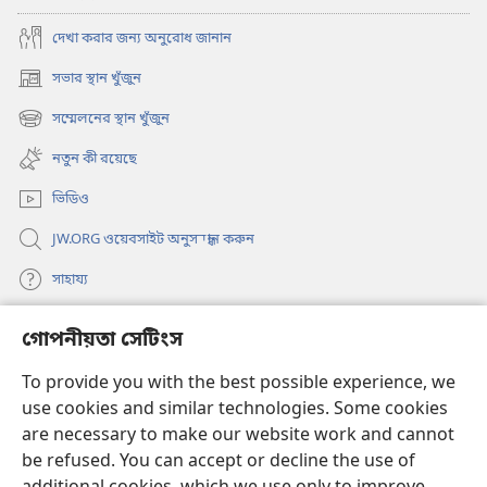
দেখা করার জন্য অনুরোধ জানান
সভার স্থান খুঁজুন
(opens
new
সম্মেলনের স্থান খুঁজুন
(opens
window)
new
নতুন কী রয়েছে
window)
ভিডিও
JW.ORG ওয়েবসাইট অনুসন্ধান করুন
সাহায্য
দান
গোপনীয়তা সেটিংস
(opens
new
To provide you with the best possible experience, we
window)
ওয়াচটাওয়ার অনলাইন লাইব্রেরি
(opens
use cookies and similar technologies. Some cookies
new
are necessary to make our website work and cannot
®
JW Hub
window)
(opens
be refused. You can accept or decline the use of
new