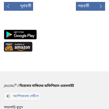
পূর্ববর্তী
পরবর্তী
Android
App
on
Available
Google
at
Play
Amazon
(opens
(opens
new
new
window)
window)
®
JW.ORG
/ যিহোবার সাক্ষিদের অফিশিয়াল ওয়েবসাইট
অ্যাপিয়ারেন্স সেটিংস
তাড়াতাড়ি খুলুন