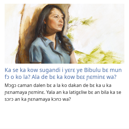
Ka se ka kow sugandi i yɛrɛ ye Bibulu bɛ mun
fɔ o ko la? Ala de bɛ ka kow bɛɛ ɲɛminɛ wa?
Mɔgɔ caman dalen bɛ a la ko dakan de bɛ ka u ka
ɲɛnamaya ɲɛminɛ. Yala an ka latigɛliw bɛ an bila ka se
sɔrɔ an ka ɲɛnamaya kɔnɔ wa?