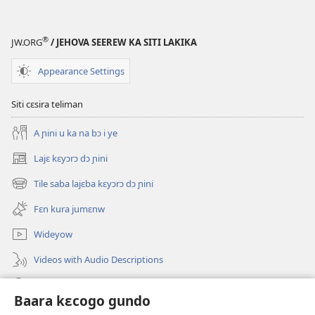
®
JW.ORG
/ JEHOVA SEEREW KA SITI LAKIKA
Appearance Settings
Siti cɛsira teliman
A ɲini u ka na bɔ i ye
Lajɛ kɛyɔrɔ dɔ ɲini
(opens
new
Tile saba lajɛba kɛyɔrɔ dɔ ɲini
(opens
window)
new
Fɛn kura jumɛnw
window)
Wideyow
Videos with Audio Descriptions
JW.ORG ɲinini kɛyɔrɔ
Baara kɛcogo gundo