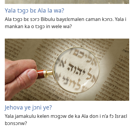
Yala tɔgɔ bɛ Ala la wa?
Ala tɔgɔ bɛ sɔrɔ Bibulu bayɛlɛmalen caman kɔnɔ. Yala i
mankan ka o tɔgɔ in wele wa?
Jehova ye jɔni ye?
Yala jamakulu kelen mɔgɔw de ka Ala don i n’a fɔ Israɛl
bɔnsɔnw?