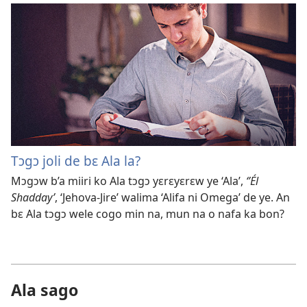
Tɔgɔ joli de bɛ Ala la?
Mɔgɔw b’a miiri ko Ala tɔgɔ yɛrɛyɛrɛw ye ‘Ala’,
‘ʼÉl
Shadday’
, ‘Jehova-Jire’ walima ‘Alifa ni Omega’ de ye. An
bɛ Ala tɔgɔ wele cogo min na, mun na o nafa ka bon?
Ala sago