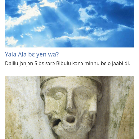
Yala Ala bɛ yen wa?
Dalilu jɔnjɔn 5 bɛ sɔrɔ Bibulu kɔnɔ minnu bɛ o jaabi di.