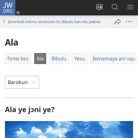
JW.ORG
I
konɛkte
Ka
JW.ORG
FƐ
(opens
intɛrinɛti
ɲinini
SƆ
Ɲininkali minnu sinsinnen bɛ Bibulu kan olu jaabiw
new
kan
kɛyɔrɔ
JIR
window)
yɛlɛma
Ala
Fɛnw bɛɛ
Ala
Bibulu
Yesu
Ɲɛnamaya ani saya
Ala ye jɔni ye?