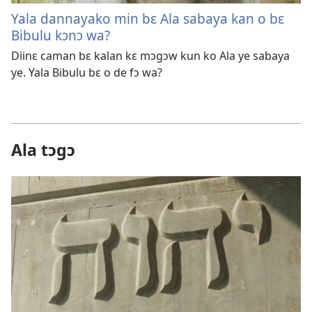
Yala dannayako min bɛ Ala sabaya kan o bɛ
Bibulu kɔnɔ wa?
Diinɛ caman bɛ kalan kɛ mɔgɔw kun ko Ala ye sabaya
ye. Yala Bibulu bɛ o de fɔ wa?
Ala tɔgɔ