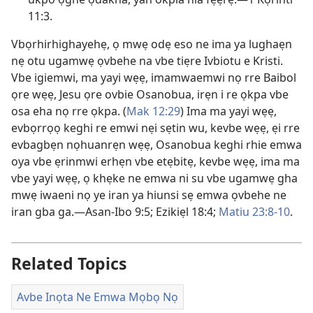
11:3.
Vbọrhirhighayehẹ, ọ mwẹ odẹ eso ne ima ya lughaẹn
nẹ otu ugamwẹ ọvbehe na vbe tiẹre Ivbiotu e Kristi.
Vbe igiemwi, ma yayi wẹẹ, imamwaemwi nọ rre Baibol
ọre wẹẹ, Jesu ọre ovbie Osanobua, irẹn i re ọkpa vbe
osa eha nọ rre ọkpa. (
Mak 12:29
) Ima ma yayi wẹẹ,
evbọrrọọ keghi re emwi nẹi sẹtin wu, kevbe wẹẹ, ẹi rre
evbagbẹn nọhuanrẹn wẹẹ, Osanobua keghi rhie emwa
oya vbe ẹrinmwi erhẹn vbe etẹbitẹ, kevbe wẹẹ, ima ma
vbe yayi wẹẹ, ọ khẹke ne emwa ni su vbe ugamwẹ gha
mwẹ iwaeni nọ ye iran ya hiunsi sẹ emwa ọvbehe ne
iran gba ga.—
Asan-Ibo 9:5;
Ezikiẹl 18:4;
Matiu 23:8-10
.
Related Topics
Avbe Inọta Ne Emwa Mọbọ Nọ