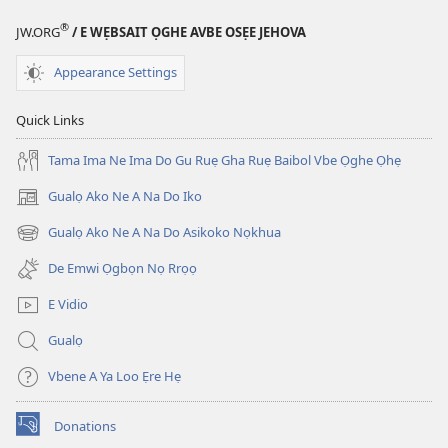
®
JW.ORG
/ E WẸBSAIT ỌGHE AVBE OSẸE JEHOVA
Appearance Settings
Quick Links
Tama Ima Ne Ima Do Gu Ruẹ Gha Ruẹ Baibol Vbe Ọghe Ọhẹ
Gualọ Ako Ne A Na Do Iko
(opens
new
Gualọ Ako Ne A Na Do Asikoko Nọkhua
(opens
window)
new
De Emwi Ọgbọn Nọ Rrọọ
window)
E Vidio
Gualọ
Vbene A Ya Loo Ẹre Hẹ
Donations
(opens