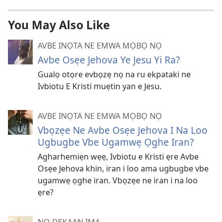
You May Also Like
AVBE INỌTA NE EMWA MỌBỌ NỌ
Avbe Osẹe Jehova Ye Jesu Yi Ra?
Gualọ otọre evbọzẹ nọ na ru ekpataki ne
Ivbiotu E Kristi muẹtin yan e Jesu.
AVBE INỌTA NE EMWA MỌBỌ NỌ
Vbọzẹe Ne Avbe Osẹe Jehova I Na Loo
Ugbugbe Vbe Ugamwẹ Ọghe Iran?
Agharhemiẹn wẹẹ, Ivbiotu e Kristi ẹre Avbe
Osẹe Jehova khin, iran i loo ama ugbugbe vbe
ugamwẹ ọghe iran. Vbọzẹe ne iran i na loo
ẹre?
NỌ DEKAAN IMA