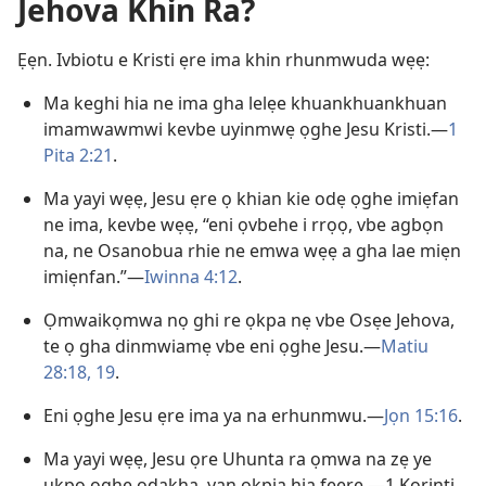
Jehova Khin Ra?
Ẹẹn. Ivbiotu e Kristi ẹre ima khin rhunmwuda wẹẹ:
Ma keghi hia ne ima gha lelẹe khuankhuankhuan
imamwawmwi kevbe uyinmwẹ ọghe Jesu Kristi.—
1
Pita 2:21
.
Ma yayi wẹẹ, Jesu ẹre ọ khian kie odẹ ọghe imiẹfan
ne ima, kevbe wẹẹ, “eni ọvbehe i rrọọ, vbe agbọn
na, ne Osanobua rhie ne emwa wẹẹ a gha lae miẹn
imiẹnfan.”—
Iwinna 4:12
.
Ọmwaikọmwa nọ ghi re ọkpa nẹ vbe Osẹe Jehova,
te ọ gha dinmwiamẹ vbe eni ọghe Jesu.—
Matiu
28:18, 19
.
Eni ọghe Jesu ẹre ima ya na erhunmwu.—
Jọn 15:16
.
Ma yayi wẹẹ, Jesu ọre Uhunta ra ọmwa na zẹ ye
ukpo ọghe ọdakha, yan okpia hia fẹẹrẹ.—1 Kọrinti