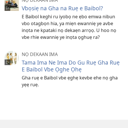
Vbọsiẹ na Gha na Ruẹ e Baibol?
E Baibol keghi ru iyobọ ne ẹbo emwa nibun
vbo otagbọn hia, ya miẹn ewanniẹ ye avbe
inọta ne kpataki nọ dekaẹn arrọọ. U hoo nọ
vbe rhie ewanniẹ ye inọta ọghuẹ ra?
NỌ DEKAAN IMA
Tama Ima Ne Ima Do Gu Ruẹ Gha Ruẹ
E Baibol Vbe Ọghe Ọhẹ
Gha ruẹ e Baibol vbe ẹghẹ kevbe ehe nọ gha
yẹẹ ruẹ.