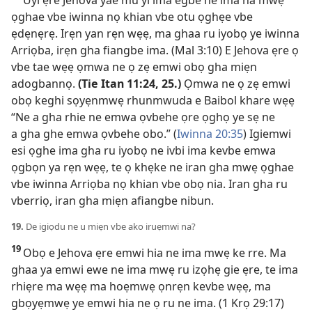
ọghae vbe iwinna nọ khian vbe otu ọghẹe vbe
ẹdẹnẹrẹ. Irẹn yan rẹn wẹẹ, ma ghaa ru iyobọ ye iwinna
Arriọba, irẹn gha fiangbe ima. (
Mal 3:10
) E Jehova ẹre ọ
vbe tae wẹẹ ọmwa ne ọ zẹ emwi obọ gha miẹn
adogbannọ.
(Tie
Itan 11:24, 25
.)
Ọmwa ne ọ zẹ emwi
obọ keghi sọyẹnmwẹ rhunmwuda e Baibol khare wẹẹ
“Ne a gha rhie ne emwa ọvbehe ọre ọghọ ye sẹ ne
a gha ghe emwa ọvbehe obo.” (
Iwinna 20:35
) Igiemwi
esi ọghe ima gha ru iyobọ ne ivbi ima kevbe emwa
ọgbọn ya rẹn wẹẹ, te ọ khẹke ne iran gha mwẹ ọghae
vbe iwinna Arriọba nọ khian vbe obọ nia. Iran gha ru
vberriọ, iran gha miẹn afiangbe nibun.
19.
De igiọdu ne u miẹn vbe ako iruẹmwi na?
19
Obọ e Jehova ẹre emwi hia ne ima mwẹ ke rre. Ma
ghaa ya emwi ewe ne ima mwẹ ru izọhẹ gie ẹre, te ima
rhiẹre ma wẹẹ ma hoẹmwẹ ọnrẹn kevbe wẹẹ, ma
gbọyẹmwẹ ye emwi hia ne ọ ru ne ima. (
1 Krọ 29:17
)