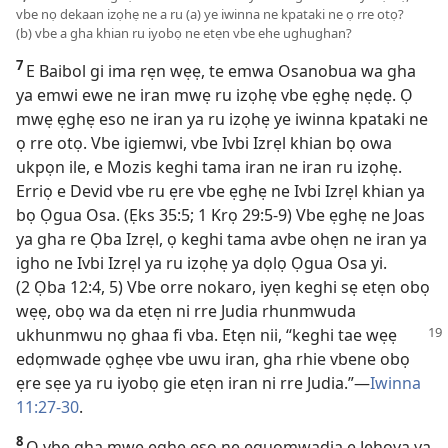
vbe nọ dekaan izọhẹ ne a ru (a) ye iwinna ne kpataki ne ọ rre otọ?
(b) vbe a gha khian ru iyobọ ne etẹn vbe ehe ughughan?
7
E Baibol gi ima rẹn wẹẹ, te emwa Osanobua wa gha
ya emwi ewe ne iran mwẹ ru izọhẹ vbe ẹghẹ nẹdẹ. Ọ
mwẹ ẹghẹ eso ne iran ya ru izọhẹ ye iwinna kpataki ne
ọ rre otọ. Vbe igiemwi, vbe Ivbi Izrẹl khian bọ owa
ukpọn ile, e Mozis keghi tama iran ne iran ru izọhẹ.
Erriọ e Devid vbe ru ẹre vbe ẹghẹ ne Ivbi Izrẹl khian ya
bọ Ọgua Osa. (
Ẹks 35:5;
1 Krọ 29:5-9
) Vbe ẹghẹ ne Joas
ya gha re Ọba Izrẹl, ọ keghi tama avbe ohẹn ne iran ya
igho ne Ivbi Izrẹl ya ru izọhẹ ya dọlọ Ọgua Osa yi.
(
2 Ọba 12:4, 5
) Vbe orre nokaro, iyẹn keghi sẹ etẹn obọ
wẹẹ, obọ wa da etẹn ni rre Judia rhunmwuda
ukhunmwu
nọ ghaa fi vba. Etẹn nii, “keghi tae wẹẹ
edọmwade ọghẹe vbe uwu iran, gha rhie vbene obọ
ẹre sẹe ya ru iyobọ gie etẹn iran ni rre Judia.”—
Iwinna
11:27-30
.
8
Ọ vbe gha mwẹ ẹghẹ eso ne eguọmwadia e Jehova ya