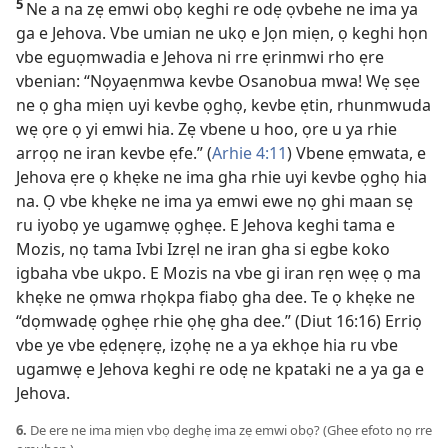
5
Ne a na zẹ emwi obọ keghi re odẹ ọvbehe ne ima ya
ga e Jehova. Vbe umian ne ukọ e Jọn miẹn, ọ keghi họn
vbe eguọmwadia e Jehova ni rre ẹrinmwi rho ẹre
vbenian: “Nọyaẹnmwa kevbe Osanobua mwa! Wẹ sẹe
ne ọ gha miẹn uyi kevbe ọghọ, kevbe ẹtin, rhunmwuda
wẹ ọre ọ yi emwi hia. Zẹ vbene u hoo, ọre u ya rhie
arrọọ ne iran kevbe ẹfe.” (
Arhie 4:11
) Vbene ẹmwata, e
Jehova ẹre ọ khẹke ne ima gha rhie uyi kevbe ọghọ hia
na. Ọ vbe khẹke ne ima ya emwi ewe nọ ghi maan sẹ
ru iyobọ ye ugamwẹ ọghẹe. E Jehova keghi tama e
Mozis, nọ tama Ivbi Izrẹl ne iran gha si egbe koko
igbaha vbe ukpo. E Mozis na vbe gi iran rẹn wẹẹ ọ ma
khẹke ne ọmwa rhọkpa fiabọ gha dee. Te ọ khẹke ne
“dọmwadẹ ọghẹe rhie ọhẹ gha dee.” (
Diut 16:16
) Erriọ
vbe ye vbe ẹdẹnẹrẹ, izọhẹ ne a ya ekhọe hia ru vbe
ugamwẹ e Jehova keghi re odẹ ne kpataki ne a ya ga e
Jehova.
6.
De ere ne ima miẹn vbọ deghẹ ima zẹ emwi obọ? (Ghee efoto nọ rre