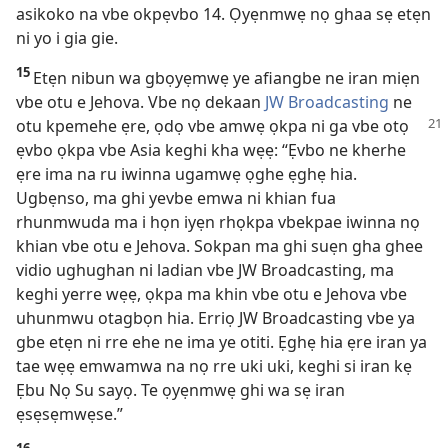
asikoko na vbe okpẹvbo 14. Ọyẹnmwẹ nọ ghaa sẹ etẹn
ni yo i gia gie.
15
Etẹn nibun wa gbọyẹmwẹ ye afiangbe ne iran miẹn
vbe otu e Jehova. Vbe nọ dekaan
JW Broadcasting
ne
otu kpemehe ẹre,
ọdọ vbe amwẹ ọkpa ni ga vbe otọ
ẹvbo ọkpa vbe Asia keghi kha wẹẹ: “Ẹvbo ne kherhe
ẹre ima na ru iwinna ugamwẹ ọghe ẹghẹ hia.
Ugbẹnso, ma ghi yevbe emwa ni khian fua
rhunmwuda ma i họn iyẹn rhọkpa vbekpae iwinna nọ
khian vbe otu e Jehova. Sokpan ma ghi suẹn gha ghee
vidio ughughan ni ladian vbe JW Broadcasting, ma
keghi yerre wẹẹ, ọkpa ma khin vbe otu e Jehova vbe
uhunmwu otagbọn hia. Erriọ JW Broadcasting vbe ya
gbe etẹn ni rre ehe ne ima ye otiti. Ẹghẹ hia ẹre iran ya
tae wẹẹ emwamwa na nọ rre uki uki, keghi si iran kẹ
Ẹbu Nọ Su sayọ. Te ọyẹnmwẹ ghi wa sẹ iran
ẹsẹsẹmwẹse.”
16