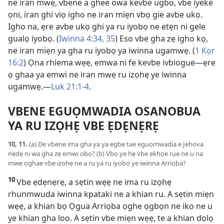
ne iran mwẹ, vbene a ghee owa kevbe ugbo, vbe iyeke
ọni, iran ghi viọ igho ne iran miẹn vbọ gie avbe ukọ.
Igho na, ẹre avbe ukọ ghi ya ru iyobọ ne etẹn ni gele
gualọ iyobọ. (
Iwinna 4:34, 35
) Eso vbe gha zẹ igho kọ,
ne iran miẹn ya gha ru iyobọ ya iwinna ugamwẹ. (
1 Kọr
16:2
) Ọna rhiema wẹẹ, emwa ni fe kevbe ivbiogue—ẹre
ọ ghaa ya emwi ne iran mwẹ ru izọhẹ ye iwinna
ugamwẹ.—
Luk 21:1-4
.
VBENE EGUỌMWADIA OSANOBUA
YA RU IZỌHẸ VBE ẸDẸNẸRẸ
10, 11.
(a) De vbene ima gha ya ya egbe tae eguọmwadia e Jehova
nẹdẹ ni wa gha zẹ emwi obọ? (b) Vbọ ye hẹ vbe ekhọe ruẹ ne u na
mwẹ ọghae vbe izọhẹ ne a ru ya ru iyobọ ye iwinna Arriọba?
10
Vbe ẹdẹnẹrẹ, a sẹtin wẹẹ ne ima ru izọhẹ
rhunmwuda iwinna kpataki ne a khian ru. A sẹtin miẹn
wẹẹ, a khian bọ Ọgua Arriọba ọghe ọgbọn ne iko ne u
ye khian gha loo. A sẹtin vbe miẹn wẹẹ, te a khian dọlọ