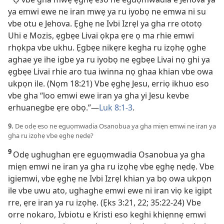
ya emwi ewe ne iran mwẹ ya ru iyobọ ne emwa ni su
vbe otu e Jehova. Ẹghẹ ne Ivbi Izrẹl ya gha rre ototọ
Uhi e Mozis, ẹgbẹe Livai ọkpa ẹre ọ ma rhie emwi
rhọkpa vbe ukhu. Ẹgbẹe nikẹre kegha ru izọhẹ ọghe
aghae ye ihe igbe ya ru iyobọ ne ẹgbẹe Livai nọ ghi ya
ẹgbẹe Livai rhie aro tua iwinna nọ ghaa khian vbe owa
ukpọn ile. (
Nọm 18:21
) Vbe ẹghẹ Jesu, erriọ ikhuo eso
vbe gha “loo emwi ewe iran ya gha yi Jesu kevbe
erhuanegbe ẹre obọ.”—
Luk 8:1-3
.
9.
De odẹ eso ne eguọmwadia Osanobua ya gha miẹn emwi ne iran ya
gha ru izọhẹ vbe ẹghẹ nẹdẹ?
9
Odẹ ughughan ẹre eguọmwadia Osanobua ya gha
miẹn emwi ne iran ya gha ru izọhẹ vbe ẹghẹ nẹdẹ. Vbe
igiemwi, vbe ẹghẹ ne Ivbi Izrẹl khian ya bọ owa ukpọn
ile vbe uwu ato, ughaghe emwi ewe ni iran viọ ke igipt
rre, ẹre iran ya ru izọhẹ. (
Ẹks 3:21, 22;
35:22-24
) Vbe
orre nokaro, Ivbiotu e Kristi eso keghi khiẹnnẹ emwi