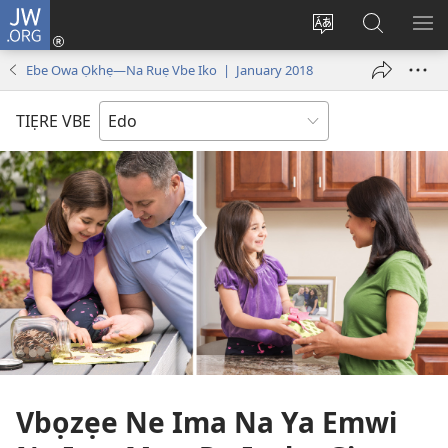
JW.ORG
Lọg
In
Fie
Gualọ
GI
(opens
urhu
JW.ORG
BE
Ebe Owa Ọkhẹ—Na Ruẹ Vbe Iko | January 2018
new
ẹvbo
ME
window)
ọghe
TIẸRE VBE
wẹbsaiti
werriẹ
Vbọzẹe Ne Ima Na Ya Emwi