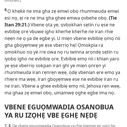
omuhẹn.)
6
Ọ khẹke ne ima gha zẹ emwi obọ rhunmwuda emwi
esi nọ, ẹi re ne ima gha ghee emwa ọvbehe obọ.
(Tie
Itan 29:21
.)
Vbene ọta ye, ọvbokhan sẹtin ru ẹse ne
evbibiẹ ọre vbuwe igho kherhe kherhe ne iran rhie
nẹẹn ne ọ ya de egbe yi. U miẹn vbene evbibiẹ ọmọ nii
gha gbọyẹmwẹ ye ẹse vberriọ hẹ! Ọmokpia ra
ọmokhuo nọ ye rre owa nọ ru iwinna arọndẹ sẹtin ru
iyobọ igho ne evbibiẹ ọre. Evbibiẹ emọ nii i khian yaro
ye ẹse vberriọ sokpan iran ghi ye miẹn ọnrẹn yi
rhunmwuda iran rẹnrẹn wẹẹ, odẹ vbenian ẹre emọ ya
rhiẹre ma wẹẹ, iran gbọyẹmwẹ ese ne evbibiẹ iran ru
ne iran. Vbene a ghee evbibiẹ emọ nii, Jehova rẹn wẹẹ,
ma ghaa zẹ emwi obọ, umamwẹ ọghe egbe ima nọ.
VBENE EGUỌMWADIA OSANOBUA
YA RU IZỌHẸ VBE ẸGHẸ NẸDẸ
7, 8.
De vbene eguọmwadia Osanobua ya rhie igiemwi esi yotọ hẹ,