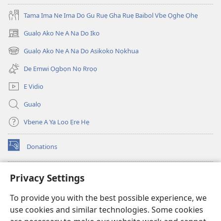
OWA
ỌKHẸ
Tama Ima Ne Ima Do Gu Ruẹ Gha Ruẹ Baibol Vbe Ọghe Ọhẹ
—
Gualọ Ako Ne A Na Do Iko
(opens
NA
new
RUẸ
Gualọ Ako Ne A Na Do Asikoko Nọkhua
(opens
window)
VBE
new
De Emwi Ọgbọn Nọ Rrọọ
IKO
window)
January
E Vidio
2018
Gualọ
Vbene A Ya Loo Ẹre Hẹ
Donations
(opens
new
window)
Aza Ebe Ọghe Watchtower Nọ Rre Intanẹt
Privacy Settings
(opens
new
®
JW Hub
To provide you with the best possible experience, we
window)
(opens
use cookies and similar technologies. Some cookies
new
®
JW Library
window)