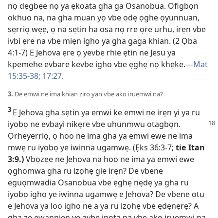
nọ dẹgbẹe nọ ya ẹkoata gha ga Osanobua. Ofigbọn
okhuo na, na gha muan yọ vbe odẹ ọghe ọyunnuan,
sẹrriọ wẹẹ, ọ na sẹtin ha osa nọ rre ọre urhu, irẹn vbe
ivbi ẹre na vbe miẹn igho ya gha gaga khian. (
2 Ọba
4:1-7
) E Jehova ẹre ọ yevbe rhie ẹtin ne Jesu ya
kpemehe evbare kevbe igho vbe ẹghẹ nọ khẹke.—
Mat
15:35-38;
17:27
.
3.
De emwi ne ima khian ziro yan vbe ako iruẹmwi na?
3
E Jehova gha sẹtin ya emwi ke emwi ne irẹn yi ya ru
iyobọ ne
evbayi nikẹre vbe uhunmwu otagbọn.
Ọrheyerriọ, ọ hoo ne ima gha ya emwi ewe ne ima
mwẹ ru iyobọ ye iwinna ugamwẹ. (
Ẹks 36:3-7
;
tie
Itan
3:9
.)
Vbọzẹe ne Jehova na hoo ne ima ya emwi ewe
ọghomwa gha ru izọhẹ gie irẹn? De vbene
eguọmwadia Osanobua vbe ẹghẹ nẹdẹ ya gha ru
iyobọ igho ye iwinna ugamwẹ e Jehova? De vbene otu
e Jehova ya loo igho ne a ya ru izọhẹ vbe ẹdẹnẹrẹ? A
gha zẹ ewanniẹn ye avbe inọta na vbe ako iruẹmwi na.