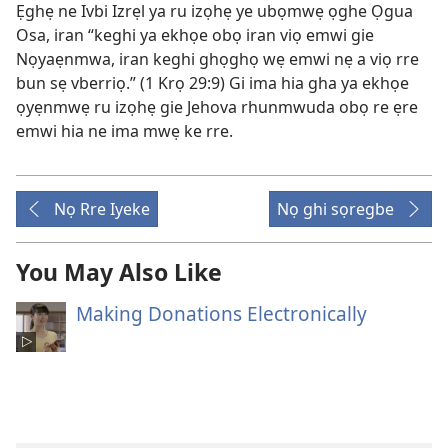
Ẹghẹ ne Ivbi Izrẹl ya ru izọhẹ ye ubọmwẹ ọghe Ọgua
Osa, iran “keghi ya ekhọe obọ iran viọ emwi gie
Nọyaẹnmwa, iran keghi ghọghọ wẹ emwi nẹ a viọ rre
bun sẹ vberriọ.” (
1 Krọ 29:9
) Gi ima hia gha ya ekhọe
ọyẹnmwẹ ru izọhẹ gie Jehova rhunmwuda obọ re ẹre
emwi hia ne ima mwẹ ke rre.
Nọ Rre Iyeke
Nọ ghi sọregbe
You May Also Like
Making Donations Electronically