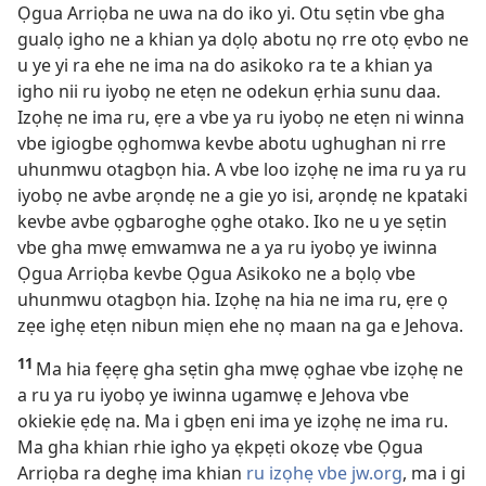
Ọgua Arriọba ne uwa na do iko yi. Otu sẹtin vbe gha
gualọ igho ne a khian ya dọlọ abotu nọ rre otọ ẹvbo ne
u ye yi ra ehe ne ima na do asikoko ra te a khian ya
igho nii ru iyobọ ne etẹn ne odekun ẹrhia sunu daa.
Izọhẹ ne ima ru, ẹre a vbe ya ru iyobọ ne etẹn ni winna
vbe igiogbe ọghomwa kevbe abotu ughughan ni rre
uhunmwu otagbọn hia. A vbe loo izọhẹ ne ima ru ya ru
iyobọ ne avbe arọndẹ ne a gie yo isi, arọndẹ ne kpataki
kevbe avbe ọgbaroghe ọghe otako. Iko ne u ye sẹtin
vbe gha mwẹ emwamwa ne a ya ru iyobọ ye iwinna
Ọgua Arriọba kevbe Ọgua Asikoko ne a bọlọ vbe
uhunmwu otagbọn hia. Izọhẹ na hia ne ima ru, ẹre ọ
zẹe ighẹ etẹn nibun miẹn ehe nọ maan na ga e Jehova.
11
Ma hia fẹẹrẹ gha sẹtin gha mwẹ ọghae vbe izọhẹ ne
a ru ya ru iyobọ ye iwinna ugamwẹ e Jehova vbe
okiekie ẹdẹ na. Ma i gbẹn eni ima ye izọhẹ ne ima ru.
Ma gha khian rhie igho ya ẹkpẹti okozẹ vbe Ọgua
Arriọba ra deghẹ ima khian
ru izọhẹ vbe jw.org
, ma i gi