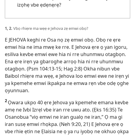
izọhẹ vbe ẹdẹnẹrẹ?
1, 2.
Vbọ rhiẹre ma wẹẹ e Jehova zẹ emwi obọ?
E JEHOVA keghi re Osa nọ zẹ emwi obọ. Obọ re ẹre
emwi hia ne ima mwẹ ke rre. E Jehova ẹre ọ yan igoru,
esiliva kevbe emwi ewe hia ni rre uhunmwu otagbọn.
Ena ẹre irẹn ya gbaroghe arrọọ hia ni rre uhunmwu
otagbọn. (
Psm 104:13-15;
Hag 2:8
) Okha nibun vbe
Baibol rhiẹre ma wẹẹ, e Jehova loo emwi ewe ne irẹn yi
ya kpemehe emwi ikpakpa ne emwa rẹn vbe odẹ ọghe
ọyunnuan.
2
Ọwara ukpo 40 ẹre Jehova ya kpemehe emana kevbe
amẹ ne Ivbi Izrẹl vbe iran rre uwu ato. (
Ẹks 16:35
) Te
Osanobua “viọ emwi ne iran gualọ ne iran,” Ọ ma gi
iran susẹ emwi rhọkpa. (
Neh 9:20, 21
) E Jehova ẹre ọ
vbe rhie ẹtin ne Ẹlaisia ne ọ ya ru iyobọ ne okhuo ọkpa