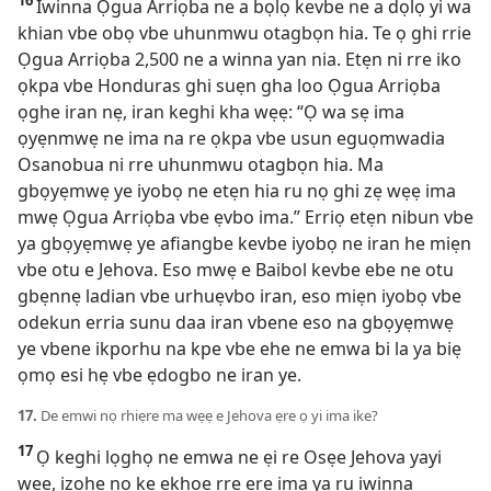
Iwinna Ọgua Arriọba ne a bọlọ kevbe ne a dọlọ yi wa
khian vbe obọ vbe uhunmwu otagbọn hia. Te ọ ghi rrie
Ọgua Arriọba 2,500 ne a winna yan nia. Etẹn ni rre iko
ọkpa vbe Honduras ghi suẹn gha loo Ọgua Arriọba
ọghe iran nẹ, iran keghi kha wẹẹ: “Ọ wa sẹ ima
ọyẹnmwẹ ne ima na re ọkpa vbe usun eguọmwadia
Osanobua ni rre uhunmwu otagbọn hia. Ma
gbọyẹmwẹ ye iyobọ ne etẹn hia ru nọ ghi zẹ wẹẹ ima
mwẹ Ọgua Arriọba vbe ẹvbo ima.” Erriọ etẹn nibun vbe
ya gbọyẹmwẹ ye afiangbe kevbe iyobọ ne iran he miẹn
vbe otu e Jehova. Eso mwẹ e Baibol kevbe ebe ne otu
gbẹnnẹ ladian vbe urhuẹvbo iran, eso miẹn iyobọ vbe
odekun erria sunu daa iran vbene eso na gbọyẹmwẹ
ye vbene ikporhu na kpe vbe ehe ne emwa bi la ya biẹ
ọmọ esi hẹ vbe ẹdogbo ne iran ye.
17.
De emwi nọ rhiẹre ma wẹẹ e Jehova ẹre ọ yi ima ike?
17
Ọ keghi lọghọ ne emwa ne ẹi re Osẹe Jehova yayi
wẹẹ, izọhẹ nọ ke ekhọe rre ẹre ima ya ru iwinna