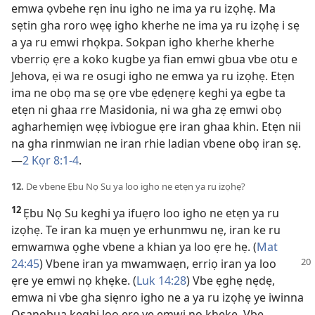
emwa ọvbehe rẹn inu igho ne ima ya ru izọhẹ. Ma
sẹtin gha roro wẹẹ igho kherhe ne ima ya ru izọhẹ i sẹ
a ya ru emwi rhọkpa. Sokpan igho kherhe kherhe
vberriọ ẹre a koko kugbe ya fian emwi gbua vbe otu e
Jehova, ẹi wa re osugi igho ne emwa ya ru izọhẹ. Etẹn
ima ne obọ ma sẹ ọre vbe ẹdẹnẹrẹ keghi ya egbe ta
etẹn ni ghaa rre Masidonia, ni wa gha zẹ emwi obọ
agharhemiẹn wẹẹ ivbiogue ẹre iran ghaa khin. Etẹn nii
na gha rinmwian ne iran rhie ladian vbene obọ iran sẹ.
—
2 Kọr 8:1-4
.
12.
De vbene Ẹbu Nọ Su ya loo igho ne etẹn ya ru izọhẹ?
12
Ẹbu Nọ Su keghi ya ifuẹro loo igho ne etẹn ya ru
izọhẹ. Te iran ka muẹn ye erhunmwu nẹ, iran ke ru
emwamwa ọghe vbene a khian ya loo ẹre hẹ. (
Mat
24:45
) Vbene iran
ya mwamwaẹn, erriọ iran ya loo
ẹre ye emwi nọ khẹke. (
Luk 14:28
) Vbe ẹghẹ nẹdẹ,
emwa ni vbe gha siẹnro igho ne a ya ru izọhẹ ye iwinna
Osanobua keghi loo ẹre ye emwi nọ khẹke. Vbe