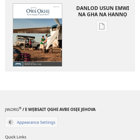
DANLOD USUN EMWI
NA GHA NA HANNỌ
Avbe
ebe
kevbe
evba
kpe
ughughan
ni
rre
e
kọmputa,
nu
®
JW.ORG
/ E WẸBSAIT ỌGHE AVBE OSẸE JEHOVA
gha
sẹtin
Appearance Settings
danlod
EBE
Quick Links