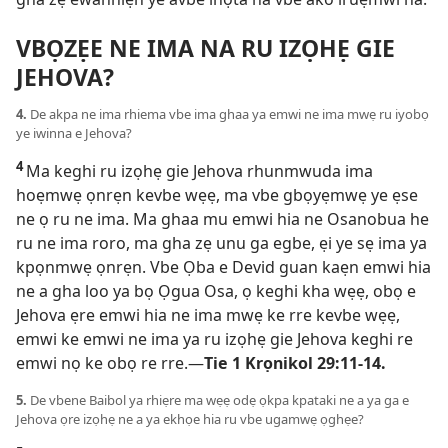
VBỌZẸE NE IMA NA RU IZỌHẸ GIE
JEHOVA?
4.
De akpa ne ima rhiema vbe ima ghaa ya emwi ne ima mwẹ ru iyobọ
ye iwinna e Jehova?
4
Ma keghi ru izọhẹ gie Jehova rhunmwuda ima
hoẹmwẹ ọnrẹn kevbe wẹẹ, ma vbe gbọyẹmwẹ ye ẹse
ne ọ ru ne ima. Ma ghaa mu emwi hia ne Osanobua he
ru ne ima roro, ma gha zẹ unu ga egbe, ẹi ye sẹ ima ya
kpọnmwẹ ọnrẹn. Vbe Ọba e Devid guan kaẹn emwi hia
ne a gha loo ya bọ Ọgua Osa, ọ keghi kha wẹẹ, obọ e
Jehova ẹre emwi hia ne ima mwẹ ke rre kevbe wẹẹ,
emwi ke emwi ne ima ya ru izọhẹ gie Jehova keghi re
emwi nọ ke obọ re rre.—
Tie
1 Krọnikol 29:11-14
.
5.
De vbene Baibol ya rhiẹre ma wẹẹ odẹ ọkpa kpataki ne a ya ga e
Jehova ọre izọhẹ ne a ya ekhọe hia ru vbe ugamwẹ ọghẹe?