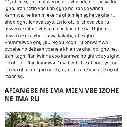
Ẹgbẹe sẹtin ru afiwerriẹ eso vbe odẹ ne iran ya loo
igho. Iran sẹtin vbe fian ẹghẹ ne iran ya winna
kanmwa, ne iran mieke na gha miẹn ẹghẹ ya gha ru
ahoo ọghe Jehova sayọ. Erriọ otu e Jehova vbe ru
afiwerriẹ nibun vbe ọ ma he kpẹ gbe na. Ugbẹnso,
afiwerriẹ eso vberriọ wa kakabọ gbe igho.
Rhunmuwda ọni, Ẹbu Nọ Su keghi ru emwamwa
ọvbehe nọ dekaan vbene a khian ya gha loo igho hẹ.
Iran keghi fian iwinna eso kanmwa nọ ghi vbe ya igho
ne otu loo fian kanmwa. Ọna keghi kie ẹkpotọ yọ, ne
otu ya gha loo igho ne etẹn ya ru izọhẹ vbe odẹ nọ ghi
maan sẹ.
AFIANGBE NE IMA MIẸN VBE IZỌHẸ
NE IMA RU