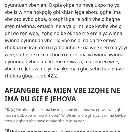
ọyunnuan vbenian. Okpia ọkpa nọ mwẹ ukpo nọ yo
vbe isiwinna nọkpọlọ ghi khian lẹga abotu ọghe ima
vbe otọ ẹvbo ọkpa, ọ keghi kpa re odin vbe ọ bẹghe
etẹn ni winna, emasini ne a ya printi ebe kevbe vbe ọ
ghi do rẹn wẹẹ, izọhẹ nọ ke ekhọe rre ẹre a ya winna
iwinna ọyunnuan vberriọ vbe ne ai na da tie emwa
rhọkpa ne iran do ru iyobọ igho. Ọ na wẹẹ irẹn ma yayi
wẹẹ, izọhẹ ne ọ ke ekhọe rre ẹre ima ya winna iwinna
ọyunnuan vbenian. Vbene ẹmwata, ma rẹnrẹn wẹẹ,
vbe ẹi re Jehova nọ yi ima ike ma i ghẹ sẹtin fian emwi
rhọkpa gbua.—
Job 42:2
.
AFIANGBE NA MIẸN VBE IZỌHẸ NE
IMA RU GIE E JEHOVA
18.
(a) De afiangbe ne ima lae miẹn vbe ima ghaa ya emwi ewe ọghe
ima ru iyobọ ye iwinna Arriọba? (b) De emwi nọ gha ya ivbi ima kevbe
emwa ọgbọn gha mwẹ ọghae vbe iwinna na?
18
Uyi ẹre Jehova yae mu yi ima egbe ne ima na mwẹ