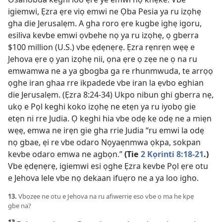
igiemwi, Ẹzra ẹre viọ emwi ne Ọba Pesia ya ru izọhẹ
gha die Jerusalẹm. A gha roro ẹre kugbe ighẹ igoru,
esiliva kevbe emwi ọvbehe nọ ya ru izọhẹ, ọ gberra
$100 million (U.S.) vbe ẹdẹnẹrẹ. Ẹzra rẹnrẹn wẹẹ e
Jehova ẹre ọ yan izọhẹ nii, ọna ẹre ọ zẹe ne ọ na ru
emwamwa ne a ya gbogba ga re rhunmwuda, te arrọọ
ọghe iran ghaa rre ikpadede vbe iran la ẹvbo eghian
die Jerusalẹm. (
Ẹzra 8:24-34
) Ukpo nibun ghi gberra nẹ,
ukọ e Pọl keghi koko izọhẹ ne etẹn ya ru iyobọ gie
etẹn ni rre Judia. Ọ keghi hia vbe odẹ ke odẹ ne a miẹn
wẹẹ, emwa ne irẹn gie gha rrie Judia “ru emwi la odẹ
nọ gbae, ẹi re vbe odaro Nọyaẹnmwa ọkpa, sokpan
kevbe odaro emwa ne agbọn.”
(Tie
2 Kọrinti 8:18-21
.)
Vbe ẹdẹnẹrẹ, igiemwi esi ọghe Ẹzra kevbe Pọl ẹre otu
e Jehova lele vbe nọ dekaan ifuẹro ne a ya loo igho.
13.
Vbọzẹe ne otu e Jehova na ru afiwerriẹ eso vbe ọ ma he kpẹ
gbe na?
13