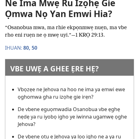
Ne Ima Mwẹ Ru Izọhẹ Gie
Ọmwa Nọ Yan Emwi Hia?
“Osanobua mwa, ma rhie ekpọnmwẹ nuẹn, ma vbe
rho eni ruẹn ne ọ mwẹ uyi.”—1 KRỌ 29:13.
IHUAN:
80,
50
VBE UWẸ A GHEE ẸRE HẸ?
Vbọzẹe ne Jehova na hoo ne ima ya emwi ewe
ọghomwa gha ru izọhẹ gie irẹn?
De vbene eguọmwadia Osanobua vbe ẹghẹ
nẹdẹ ya ru iyobọ igho ye iwinna ugamwẹ ọghe
Jehova?
De vbene otu e Jehova ya loo igho ne a ya ru