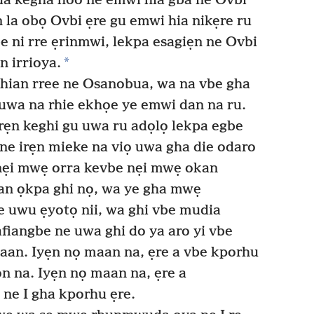
 kegha hoo ne emwi hia gba ne Ovbi
 la obọ Ovbi ẹre gu emwi hia nikẹre ru
be ni rre ẹrinmwi, lekpa esagiẹn ne Ovbi
*
 irrioya.
ian rree ne Osanobua, wa na vbe gha
uwa na rhie ekhọe ye emwi dan na ru.
rẹn keghi gu uwa ru adọlọ lekpa egbe
ne irẹn mieke na viọ uwa gha die odaro
nẹi mwẹ orra kevbe nẹi mwẹ okan
n ọkpa ghi nọ, wa ye gha mwẹ
e uwu ẹyotọ nii, wa ghi vbe mudia
fiangbe ne uwa ghi do ya aro yi vbe
aan. Iyẹn nọ maan na, ẹre a vbe kporhu
n na. Iyẹn nọ maan na, ẹre a
ne I gha kporhu ẹre.