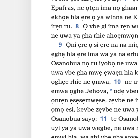
Ẹpafras, ne ọtẹn ima nọ ghaan
ekhọe hia ẹre ọ ya winna ne Kr
8
irẹn ru.
Ọ vbe gi ima rẹn w
ne uwa ya gha rhie ahoẹmwọ
9
Ọni ẹre ọ si ẹre na na mi
ẹghẹ hia ẹre ima wa ya na e
Osanobua nọ ru iyobọ ne uwa 
uwa vbe gha mwẹ ẹwaẹn hia k
10
ọghẹe rhie ne ọmwa,
ne u
*
emwa ọghe Jehova,
odẹ vber
ọnrẹn ẹsẹsẹmwẹse, zẹvbe ne i
ọmọ esi, kevbe zẹvbe ne uwa
11
Osanobua sayọ;
te Osanob
uyi ya ya uwa wegbe, ne uwa m
emwi hia, wa ghi vbe gha sọ