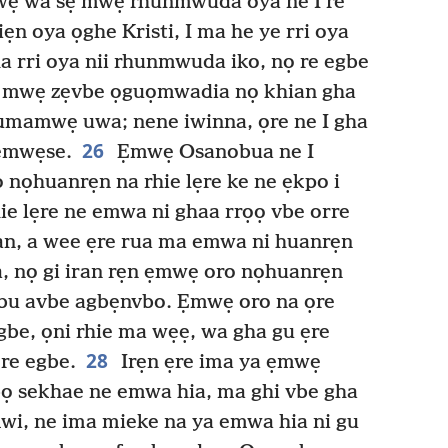
ẹ wa sẹ mwẹ rhunmwuda oya ne I re
ẹn oya ọghe Kristi, I ma he ye rri oya
gha rri oya nii rhunmwuda iko, nọ re egbe
 mwẹ zẹvbe ọguọmwadia nọ khian gha
umamwẹ uwa; nene iwinna, ọre ne I gha
26
ẹmwẹse.
Ẹmwẹ Osanobua ne I
 nọhuanrẹn na rhie lẹre ke ne ẹkpo i
ie lẹre ne emwa ni ghaa rrọọ vbe orre
an, a wee ẹre rua ma emwa ni huanrẹn
 nọ gi iran rẹn ẹmwẹ oro nọhuanrẹn
ẹbu avbe agbẹnvbo. Ẹmwẹ oro na ọre
gbe, ọni rhie ma wẹẹ, wa gha gu ẹre
28
re egbe.
Irẹn ẹre ima ya ẹmwẹ
ọ sekhae ne emwa hia, ma ghi vbe gha
i, ne ima mieke na ya emwa hia ni gu