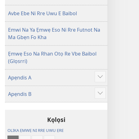
danlod
ugan
Izedu
Izedu
Avbe Ebe Ni Rre Uwu E Baibol
Agbọn
Agbọn
Ọgbọn
Ọgbọn
Emwi Na Ya Ẹmwẹ Eso Ni Rre Futnot Na
Ọghe
Ọghe
Ma Gbẹn Fo Kha
Ebe
Ebe
Nọhuanrẹn
Nọhuanrẹn
(Na
(Na
Ẹmwẹ Eso Na Rhan Otọ Re Vbe Baibol
Dọlegbe
Dọlegbe
(Glọsrri)
Zedu
Zedu
Ẹre
Ẹre
Apẹndis A
Show
Vbe
Vbe
more
2013)
2013)
Apẹndis B
Show
more
Kọlọsi
OLIKA ẸMWẸ NI RRE UWU ẸRE