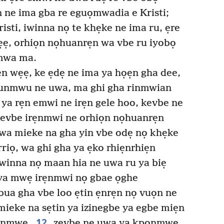
 ne ima gba re eguọmwadia e Kristi;
isti, iwinna nọ te khẹke ne ima ru, ẹre
ẹẹ, orhiọn nọhuanrẹn wa vbe ru iyobọ
mwa ma.
ẹn wẹẹ, ke ẹdẹ ne ima ya họẹn gha dee,
rhunmwu ne uwa, ma ghi gha rinmwian
ya rẹn emwi ne irẹn gele hoo, kevbe ne
evbe irẹnmwi ne orhiọn nọhuanrẹn
wa mieke na gha yin vbe odẹ nọ khẹke
riọ, wa ghi gha ya ẹko rhiẹnrhiẹn
winna nọ maan hia ne uwa ru ya biẹ
 ya mwẹ irẹnmwi nọ gbae ọghe
ua gha vbe loo ẹtin ẹnrẹn nọ vuọn ne
ieke na sẹtin ya izinegbe ya egbe miẹn
12
yẹnmwẹ,
zẹvbe ne uwa ya kpọnmwẹ