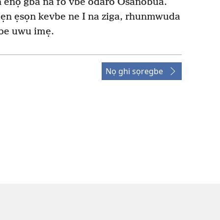
n enọ gba na fo vbe odaro Osanobua.
miẹn ẹsọn kevbe ne I na ziga, rhunmwuda
be uwu imẹ.
Nọ ghi sọregbe