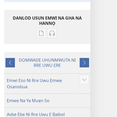
DANLOD USUN EMWI NA GHA NA
HANNỌ
Avbe
Avbe
ebe
errẹkọdi
kevbe
na
evba
ya
DỌMWADẸ UHUNMWUTA NI
kpe
ehọ
RRE UWU ẸRE
Nọ
Nọ
ughughan
viọ
Rre
ghi
ni
na
Iyeke
sọregbe
rre
gha
Emwi Eso Ni Rre Uwu Ẹmwẹ
Show
e
sẹtin
Osanobua
more
kọmputa,
danlod
nu
na
Ẹmwẹ Na Ya Muẹn So
gha
hae
sẹtin
ye
Avbe Ebe Ni Rre Uwu E Baibol