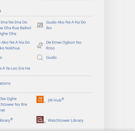
s
 Ima Ne Ima Do
Gualọ Ako Ne A Na Do
(opens
ẹ Gha Ruẹ Baibol
Iko
new
Ọghe Ọhẹ
window)
̣ Ako Ne A Na Do
De Emwi Ọgbọn Nọ
ko Nọkhua
Rrọọ
io
Gualọ
 A Ya Loo Ẹre Hẹ
ations
Ebe Ọghe
®
JW Hub
(opens
htower Nọ Rre
new
nẹt
window)
®
ibrary
Watchtower Library