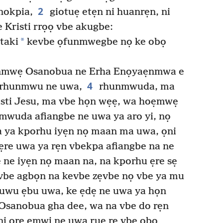
2
nokpia,
giotuẹ etẹn ni huanrẹn, ni
e Kristi rrọọ vbe akugbe:
*
taki
kevbe ọfunmwegbe nọ ke obọ
ọnmwẹ Osanobua ne Erha Enọyaẹnmwa e
4
 erhunmwu ne uwa,
rhunmwuda, ma
isti Jesu, ma vbe họn wẹẹ, wa hoẹmwẹ
wuda afiangbe ne uwa ya aro yi, nọ
a ya kporhu iyẹn nọ maan ma uwa, ọni
ẹre uwa ya rẹn vbekpa afiangbe na ne
ne iyẹn nọ maan na, na kporhu ẹre sẹ
 vbe agbọn na kevbe zẹvbe nọ vbe ya mu
e uwu ẹbu uwa, ke ẹdẹ ne uwa ya họn
Osanobua gha dee, wa na vbe do rẹn
i ọre emwi ne uwa ruẹ re vbe obọ