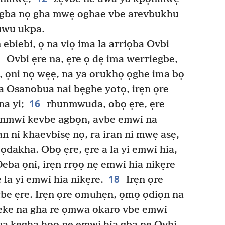
egba nọ gha mwẹ oghae vbe arevbukhu
uwu ukpa.
ebiebi, ọ na viọ ima la arriọba Ovbi
4
Ovbi ẹre na, ẹre ọ dẹ ima werriegbe,
, ọni nọ wẹẹ, na ya orukhọ ọghe ima bọ
 Osanobua nai bẹghe yotọ, irẹn ọre
16
a yi;
rhunmwuda, obọ ẹre, ẹre
rinmwi kevbe agbọn, avbe emwi na
n ni khaevbisẹ nọ, ra iran ni mwẹ asẹ,
 ọdakha. Obọ ẹre, ẹre a la yi emwi hia,
eba ọni, irẹn rrọọ nẹ emwi hia nikẹre
18
 la yi emwi hia nikẹre.
Irẹn ọre
be ẹre. Irẹn ọre omuhẹn, ọmọ ọdiọn na
ieke na gha re ọmwa okaro vbe emwi