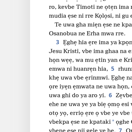
ro, kevbe Timoti ne ọtẹn ima 
mudia ẹse ni rre Kọlọsi, ni gu 
Te uwa gha miẹn ẹse ne kpa
Osanobua ne Erha mwa rre.
3
Ẹghẹ hia ẹre ima ya kp
Jesu Kristi, vbe ima ghaa na
họn wẹẹ, wa mu ẹtin yan e Kr
5
emwa ni huanrẹn hia,
rhunm
khẹ uwa vbe ẹrinmwi. Ẹghẹ n
ọre iyẹn ẹmwata ne uwa họn, 
6
uwa ghi do ya aro yi.
Zẹvbe 
ehe ne uwa ye ya biẹ ọmọ esi
otọ yọ, erriọ ẹre ọ vbe ye vb
*
vbekpa ẹse ne kpataki
ọghe 
7
vbene ẹse nii gele ye hẹ.
Ọn