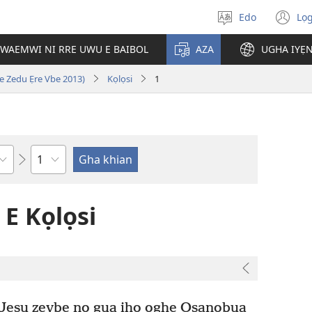
Edo
Lọ
Hannọ
(o
urhuẹvbo
n
WAEMWI NI RRE UWU E BAIBOL
AZA
UGHA IYẸ
wi
e Zedu Ẹre Vbe 2013)
Kọlọsi
1
Uhunmwu
Ebe
 E Kọlọsi
i Jesu zẹvbe nọ gua iho ọghe Osanobua