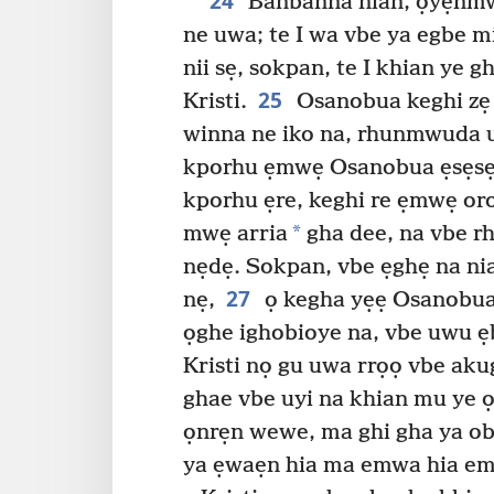
24
Banbanna nian, ọyẹnmw
ne uwa; te I wa vbe ya egbe mi
nii sẹ, sokpan, te I khian ye 
25
Kristi.
Osanobua keghi zẹ
winna ne iko na, rhunmwuda 
kporhu ẹmwẹ Osanobua ẹsẹs
kporhu ẹre, keghi re ẹmwẹ oro
*
mwẹ arria
gha dee, na vbe rh
nẹdẹ. Sokpan, vbe ẹghẹ na ni
27
nẹ,
ọ kegha yẹẹ Osanobua,
ọghe ighobioye na, vbe uwu 
Kristi nọ gu uwa rrọọ vbe aku
ghae vbe uyi na khian mu ye ọ
ọnrẹn wewe, ma ghi gha ya ob
ya ẹwaẹn hia ma emwa hia emw