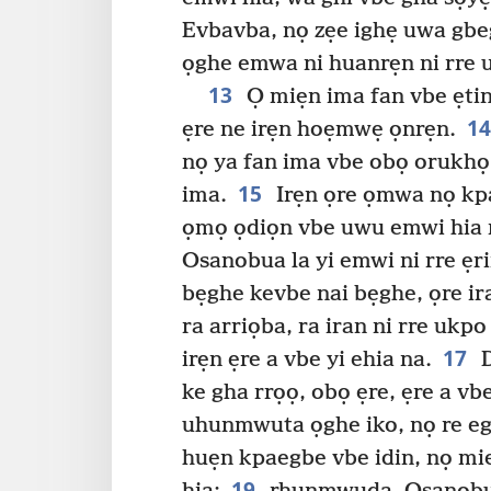
Evbavba, nọ zẹe ighẹ uwa gb
ọghe emwa ni huanrẹn ni rre 
13
Ọ miẹn ima fan vbe ẹtin 
1
ẹre ne irẹn hoẹmwẹ ọnrẹn.
nọ ya fan ima vbe obọ orukhọ
15
ima.
Irẹn ọre ọmwa nọ kpa
ọmọ ọdiọn vbe uwu emwi hia n
Osanobua la yi emwi ni rre ẹ
bẹghe kevbe nai bẹghe, ọre ira
ra arriọba, ra iran ni rre ukpo
17
irẹn ẹre a vbe yi ehia na.
D
ke gha rrọọ, obọ ẹre, ẹre a vbe
uhunmwuta ọghe iko, nọ re eg
huẹn kpaegbe vbe idin, nọ m
19