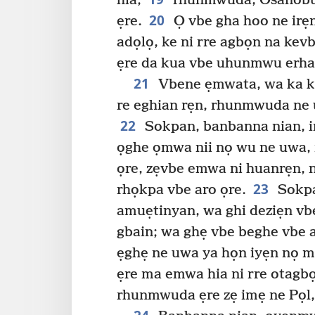
hia;
rhunmwuda, Osanobua
20
ẹre.
Ọ vbe gha hoo ne irẹn
adọlọ, ke ni rre agbọn na kev
ẹre da kua vbe uhunmwu erhan
21
Vbene ẹmwata, wa ka kh
re eghian rẹn, rhunmwuda ne 
22
Sokpan, banbanna nian, i
ọghe ọmwa nii nọ wu ne uwa, 
ọre, zẹvbe emwa ni huanrẹn, 
23
rhọkpa vbe aro ọre.
Sokpa
amuẹtinyan, wa ghi deziẹn vb
gbain; wa ghẹ vbe beghe vbe a
ẹghẹ ne uwa ya họn iyẹn nọ m
ẹre ma emwa hia ni rre otagbọ
rhunmwuda ẹre zẹ imẹ ne Pọl, 