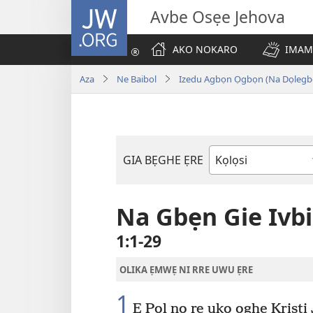
JW.ORG
Avbe Osẹe Jehova
AKO NOKARO
IMAM
Aza
Ne Baibol
Izedu Agbọn Ọgbọn (Na Dọlegb
GIA BẸGHE ẸRE
Ebe
Ọghe
Baibol
Na Gbẹn Gie Ivbi
1:1-29
OLIKA ẸMWẸ NI RRE UWU ẸRE
1
E Pọl nọ re ukọ ọghe Krist