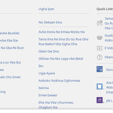
Ugha Iyẹn
Quick Link
Tama
Nọ Dekaan Ima
Gu Ru
Vbe 
Avbe Inọta Ne Emwa Mọbọ Nọ
kevbe Booklet
Gualo
Tama Ima Ne Ima Do Gu Ruẹ Gha
(opens
Asiko
vbe Ebe Itie
Ruẹ Baibol Vbe Ọghe Ọhẹ
new
Na Gba Re Ikun
E Vid
window)
Gbẹn Gie Ima
Vbene
Okhian Na Mu Lẹga vbe Bẹtẹl
a Loo Vbe Iko
Iko
wa
Don
(opens
Ugie Ayere
new
ualọ Otọ Emwi
Asikoko Nọkhua Ọghomwa
window)
Aza 
Watc
Iwinna
(opens
ting
Inta
new
Emwi Ẹwaẹn
window)
JW L
Ehe Hia Vbe Uhunmwu
Otagbọn Na