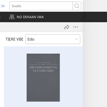
g In
pens
Gualọ
ew
N
NỌ DEKAAN IMA
ndow)
TIẸRE VBE