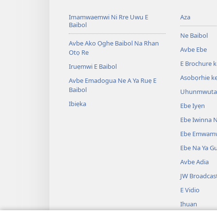
Imamwaemwi Ni Rre Uwu E
Aza
Baibol
Ne Baibol
Avbe Ako Ọghe Baibol Na Rhan
Avbe Ebe
Otọ Re
E Brochure 
Iruẹmwi E Baibol
Asobọrhie ke
Avbe Emadogua Ne A Ya Ruẹ E
Baibol
Uhunmwuta 
Ibiẹka
Ebe Iyẹn
Ebe Iwinna N
Ebe Emwam
Ebe Na Ya G
Avbe Adia
JW Broadcas
E Vidio
Ihuan