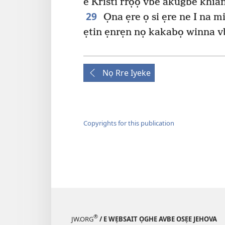
e Kristi rrọọ vbe akugbe khia
29
Ọna ẹre ọ si ẹre ne I na 
ẹtin ẹnrẹn nọ kakabọ winna v
Nọ Rre Iyeke
Copyrights for this publication
®
JW.ORG
/ E WẸBSAIT ỌGHE AVBE OSẸE JEHOVA